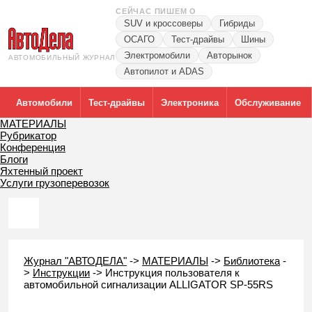
СЕЙЧАС ПИШЕМ О
SUV и кроссоверы
Гибриды
ОСАГО
Тест-драйвы
Шины
Электромобили
Авторынок
АВТОМОБИЛЬНЫЙ ЖУРНАЛ
Автопилот и ADAS
Автомобили
Тест-драйвы
Электроника
Обслуживание
МАТЕРИАЛЫ
Рубрикатор
Конференция
Блоги
Яхтенный проект
Услуги грузоперевозок
Журнал "АВТОДЕЛА"
->
МАТЕРИАЛЫ
->
Библиотека
-
>
Инструкции
->
Инструкция пользователя к
автомобильной сигнализации ALLIGATOR SP-55RS