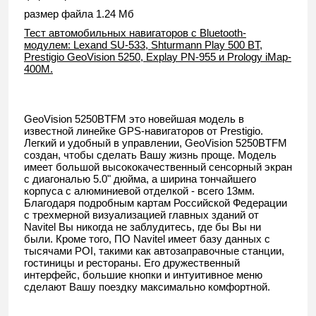
размер файла 1.24 Мб
Тест автомобильных навигаторов с Bluetooth-
модулем: Lexand SU-533, Shturmann Play 500 BT,
Prestigio GeoVision 5250, Explay PN-955 и Prology iMap-
400M.
GeoVision 5250BTFM это новейшая модель в
известной линейке GPS-навигаторов от Prestigio.
Легкий и удобный в управлении, GeoVision 5250BTFM
создан, чтобы сделать Вашу жизнь проще. Модель
имеет большой высококачественный сенсорный экран
с диагональю 5.0" дюйма, а ширина тончайшего
корпуса с алюминиевой отделкой - всего 13мм.
Благодаря подробным картам Российской Федерации
с трехмерной визуализацией главных зданий от
Navitel Вы никогда не заблудитесь, где бы Вы ни
были. Кроме того, ПО Navitel имеет базу данных с
тысячами POI, такими как автозаправочные станции,
гостиницы и рестораны. Его дружественный
интерфейс, большие кнопки и интуитивное меню
сделают Вашу поездку максимально комфортной.