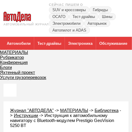
СЕЙЧАС ПИШЕМ О
SUV и кроссоверы
Гибриды
ОСАГО
Тест-драйвы
Шины
Электромобили
Авторынок
АВТОМОБИЛЬНЫЙ ЖУРНАЛ
Автопилот и ADAS
Автомобили
Тест-драйвы
Электроника
Обслуживание
МАТЕРИАЛЫ
Рубрикатор
Конференция
Блоги
Яхтенный проект
Услуги грузоперевозок
Журнал "АВТОДЕЛА"
->
МАТЕРИАЛЫ
->
Библиотека
-
>
Инструкции
->
Инструкция к автомобильному
навигатору с Bluetooth-модулем Prestigio GeoVision
5250 BT