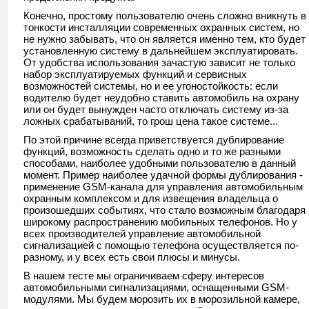
Конечно, простому пользователю очень сложно вникнуть в
тонкости инсталляции современных охранных систем, но
не нужно забывать, что он является именно тем, кто будет
установленную систему в дальнейшем эксплуатировать.
От удобства использования зачастую зависит не только
набор эксплуатируемых функций и сервисных
возможностей системы, но и ее угоностойкость: если
водителю будет неудобно ставить автомобиль на охрану
или он будет вынужден часто отключать систему из-за
ложных срабатываний, то грош цена такое системе...
По этой причине всегда приветствуется дублирование
функций, возможность сделать одно и то же разными
способами, наиболее удобными пользователю в данный
момент. Пример наиболее удачной формы дублирования -
применение GSM-канала для управления автомобильным
охранным комплексом и для извещения владельца о
произошедших событиях, что стало возможным благодаря
широкому распространению мобильных телефонов. Но у
всех производителей управление автомобильной
сигнализацией с помощью телефона осуществляется по-
разному, и у всех есть свои плюсы и минусы.
В нашем тесте мы ограничиваем сферу интересов
автомобильными сигнализациями, оснащенными GSM-
модулями. Мы будем морозить их в морозильной камере,