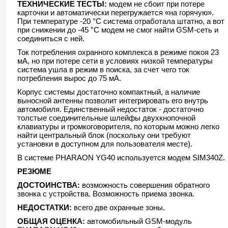
ТЕХНИЧЕСКИЕ ТЕСТЫ:
модем не сбоит при потере
карточки и автоматически перегружается «на горячую».
При температуре -20 °С система отработала штатно, а вот
при снижении до -45 °С модем не смог найти GSM-сеть и
соединиться с ней.
Ток потребления охранного комплекса в режиме покоя 23
мА, но при потере сети в условиях низкой температуры
система ушла в режим в поиска, за счет чего ток
потребления вырос до 75 мА.
Корпус системы достаточно компактный, а наличие
выносной антенны позволит интегрировать его внутрь
автомобиля. Единственный недостаток - достаточно
толстые соединительные шлейфы двухкнопочной
клавиатуры и громкоговорителя, по которым можно легко
найти центральный блок (поскольку они требуют
установки в доступном для пользователя месте).
В системе PHARAON YG40 используется модем SIM340Z.
РЕЗЮМЕ
ДОСТОИНСТВА:
возможность совершения обратного
звонка с устройства. Возможность приема звонка.
НЕДОСТАТКИ:
всего две охранные зоны.
ОБЩАЯ ОЦЕНКА:
автомобильный GSM-модуль