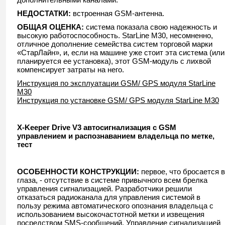
НЕДОСТАТКИ:
встроенная GSM-антенна.
ОБЩАЯ ОЦЕНКА:
система показала свою надежность и
высокую работоспособность. StarLine M30, несомненно,
отличное дополнение семейства систем торговой марки
«СтарЛайн», и, если на машине уже стоит эта система (или
планируется ее установка), этот GSM-модуль с лихвой
компенсирует затраты на него.
Инструкция по эксплуатации GSM/ GPS модуля StarLine
M30
Инструкция по установке GSM/ GPS модуля StarLine M30
X-Keeper Drive V3 автосигнализация с GSM
управлением и распознаванием владельца по метке,
тест
ОСОБЕННОСТИ КОНСТРУКЦИИ:
первое, что бросается в
глаза, - отсутствие в системе привычного всем брелка
управления сигнализацией. Разработчики решили
отказаться радиоканала для управления системой в
пользу режима автоматического опознания владельца с
использованием высокочастотной метки и извещения
посредством SMS-сообщений. Управление сигнализацией