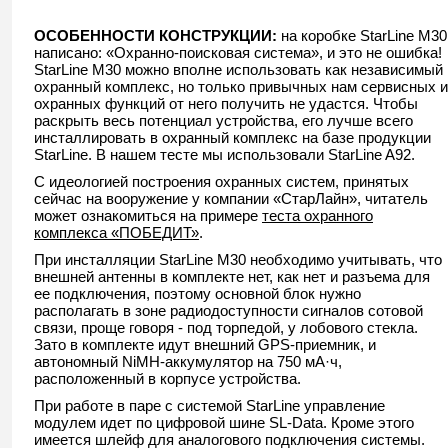
ОСОБЕННОСТИ КОНСТРУКЦИИ:
на коробке StarLine M30
написано: «Охранно-поисковая система», и это не ошибка!
StarLine M30 можно вполне использовать как независимый
охранный комплекс, но только привычных нам сервисных и
охранных функций от него получить не удастся. Чтобы
раскрыть весь потенциал устройства, его лучше всего
инсталлировать в охранный комплекс на базе продукции
StarLine. В нашем тесте мы использовали StarLine A92.
С идеологией построения охранных систем, принятых
сейчас на вооружение у компании «СтарЛайн», читатель
может ознакомиться на примере
теста охранного
комплекса «ПОБЕДИТ»
.
При инсталляции StarLine M30 необходимо учитывать, что
внешней антенны в комплекте нет, как нет и разъема для
ее подключения, поэтому основной блок нужно
располагать в зоне радиодоступности сигналов сотовой
связи, проще говоря - под торпедой, у лобового стекла.
Зато в комплекте идут внешний GPS-приемник, и
автономный NiMH-аккумулятор на 750 мА·ч,
расположенный в корпусе устройства.
При работе в паре с системой StarLine управление
модулем идет по цифровой шине SL-Data. Кроме этого
имеется шлейф для аналогового подключения системы.