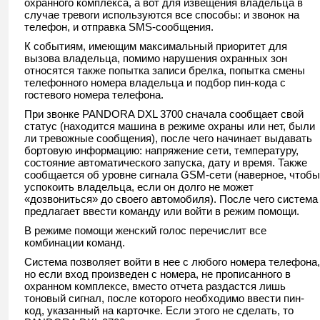
охранного комплекса, а вот для извещения владельца в
случае тревоги используются все способы: и звонок на
телефон, и отправка SMS-сообщения.
К событиям, имеющим максимальный приоритет для
вызова владельца, помимо нарушения охранных зон
относятся также попытка записи брелка, попытка смены
телефонного номера владельца и подбор пин-кода с
гостевого номера телефона.
При звонке PANDORA DXL 3700 сначала сообщает свой
статус (находится машина в режиме охраны или нет, были
ли тревожные сообщения), после чего начинает выдавать
бортовую информацию: напряжение сети, температуру,
состояние автоматического запуска, дату и время. Также
сообщается об уровне сигнала GSM-сети (наверное, чтобы
успокоить владельца, если он долго не может
«дозвониться» до своего автомобиля). После чего система
предлагает ввести команду или войти в режим помощи.
В режиме помощи женский голос перечислит все
комбинации команд.
Система позволяет войти в нее с любого номера телефона,
но если вход произведен с номера, не прописанного в
охранном комплексе, вместо отчета раздастся лишь
тоновый сигнал, после которого необходимо ввести пин-
код, указанный на карточке. Если этого не сделать, то