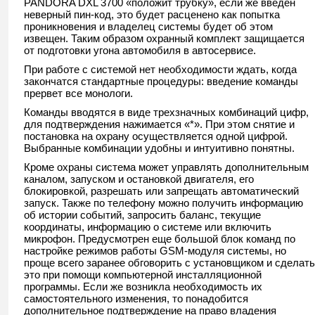
PANDORA DXL 3700 «положит трубку», если же введен
неверный пин-код, это будет расценено как попытка
проникновения и владелец системы будет об этом
извещен. Таким образом охранный комплект защищается
от подготовки угона автомобиля в автосервисе.
При работе с системой нет необходимости ждать, когда
закончатся стандартные процедуры: введение команды
прервет все монологи.
Команды вводятся в виде трехзначных комбинаций цифр,
для подтверждения нажимается «*». При этом снятие и
постановка на охрану осуществляется одной цифрой.
Выбранные комбинации удобны и интуитивно понятны.
Кроме охраны система может управлять дополнительным
каналом, запуском и остановкой двигателя, его
блокировкой, разрешать или запрещать автоматический
запуск. Также по телефону можно получить информацию
об истории событий, запросить баланс, текущие
координаты, информацию о системе или включить
микрофон. Предусмотрен еще большой блок команд по
настройке режимов работы GSM-модуля системы, но
проще всего заранее обговорить с установщиком и сделать
это при помощи компьютерной инсталляционной
программы. Если же возникла необходимость их
самостоятельного изменения, то понадобится
дополнительное подтверждение на право владения