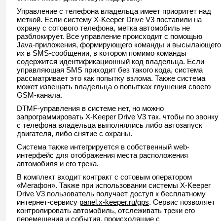
Управление с телефона владельца имеет приоритет над
меткой. Если систему X-Keeper Drive V3 поставили на
охрану с сотового телефона, метка автомобиль не
разблокирует. Все управление происходит с помощью
Java-приложения, формирующего команды и высылающего
их в SMS-сообщении, в котором помимо команды
содержится идентификационный код владельца. Если
управляющая SMS приходит без такого кода, система
рассматривает это как попытку взлома. Также система
может извещать владельца о попытках глушения своего
GSM-канала.
DTMF-управления в системе нет, но можно
запрограммировать X-Keeper Drive V3 так, чтобы по звонку
с телефона владельца выполнялись либо автозапуск
двигателя, либо снятие с охраны.
Система также интегрируется в собственный web-
интерфейс для отображения места расположения
автомобиля и его трека.
В комплект входит контракт с сотовым оператором
«Мегафон». Также при использовании системы X-Keeper
Drive V3 пользователь получает доступ к бесплатному
интернет-сервису
panel.x-keeper.ru/gps
. Сервис позволяет
контролировать автомобиль, отслеживать треки его
перемещения и события, происходящие с