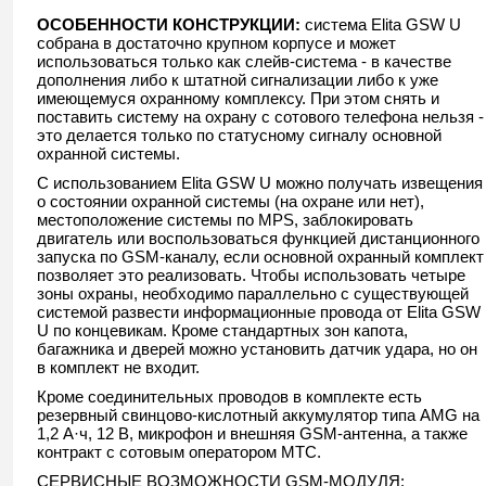
ОСОБЕННОСТИ КОНСТРУКЦИИ:
система Elita GSW U
собрана в достаточно крупном корпусе и может
использоваться только как слейв-система - в качестве
дополнения либо к штатной сигнализации либо к уже
имеющемуся охранному комплексу. При этом снять и
поставить систему на охрану с сотового телефона нельзя -
это делается только по статусному сигналу основной
охранной системы.
С использованием Elita GSW U можно получать извещения
о состоянии охранной системы (на охране или нет),
местоположение системы по MPS, заблокировать
двигатель или воспользоваться функцией дистанционного
запуска по GSM-каналу, если основной охранный комплект
позволяет это реализовать. Чтобы использовать четыре
зоны охраны, необходимо параллельно с существующей
системой развести информационные провода от Elita GSW
U по концевикам. Кроме стандартных зон капота,
багажника и дверей можно установить датчик удара, но он
в комплект не входит.
Кроме соединительных проводов в комплекте есть
резервный свинцово-кислотный аккумулятор типа AMG на
1,2 А·ч, 12 В, микрофон и внешняя GSM-антенна, а также
контракт с сотовым оператором МТС.
СЕРВИСНЫЕ ВОЗМОЖНОСТИ GSM-МОДУЛЯ: