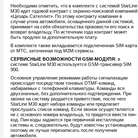
Необходимо отметить, что в комплекте с системой StarLine
M30 идет годовой контракт с охранно-поисковой компанией
«Цезарь Сателлит». По этому контракту компания в
случае угона автомобиля, оснащенного данной системой,
принимает на себя обязательства произвести его поиск и
возврат владельцу. По истечении года контракт может
быть продлен за дополнительную плату.
В комплекте также вкладывается подключенная SIM-карта
от МТС, заточенная под М2М-сервисы.
СЕРВИСНЫЕ ВОЗМОЖНОСТИ GSM-МОДУЛЯ:
в
системе StarLine M30 используется GSM-трансивер SIM
900.
Основное управление режимами работы сигнализации
происходит посредством тоновых DTMF-команд,
набираемых с телефонной клавиатуры. Команды все
двухзначные, без дополнительного подтверждения. При
звонке на систему раздается приветствие, после чего
StarLine M30 ждет набора команды или предлагает
прослушать список команд. Если звонок осуществляется
не с основного номера владельца, то придется ввести пин-
код. Пин-коды задаются при первичной инсталляции
системы и, следовательно, будут известны установщикам,
поэтому их лучше перезаписать после получения
автомобиля.