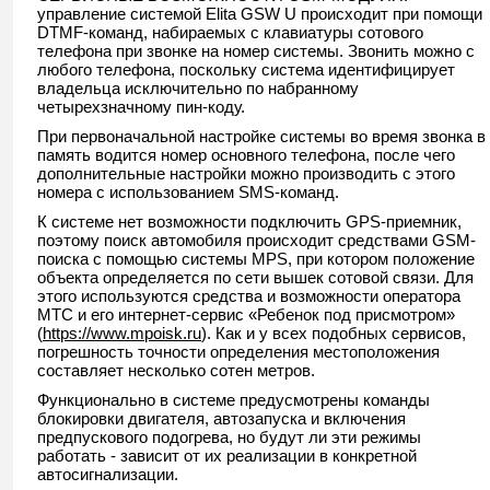
управление системой Elita GSW U происходит при помощи
DTMF-команд, набираемых с клавиатуры сотового
телефона при звонке на номер системы. Звонить можно с
любого телефона, поскольку система идентифицирует
владельца исключительно по набранному
четырехзначному пин-коду.
При первоначальной настройке системы во время звонка в
память водится номер основного телефона, после чего
дополнительные настройки можно производить с этого
номера с использованием SMS-команд.
К системе нет возможности подключить GPS-приемник,
поэтому поиск автомобиля происходит средствами GSM-
поиска с помощью системы MPS, при котором положение
объекта определяется по сети вышек сотовой связи. Для
этого используются средства и возможности оператора
МТС и его интернет-сервис «Ребенок под присмотром»
(
https://www.mpoisk.ru
). Как и у всех подобных сервисов,
погрешность точности определения местоположения
составляет несколько сотен метров.
Функционально в системе предусмотрены команды
блокировки двигателя, автозапуска и включения
предпускового подогрева, но будут ли эти режимы
работать - зависит от их реализации в конкретной
автосигнализации.