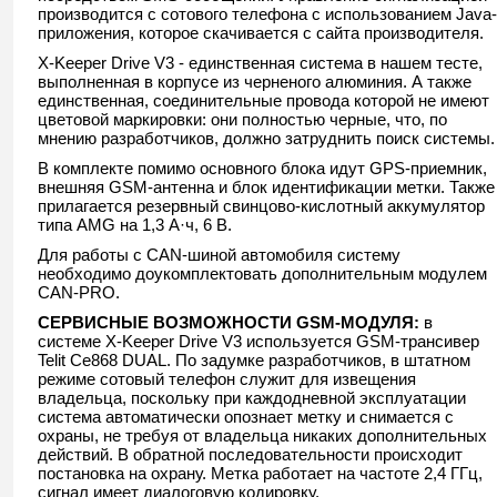
производится с сотового телефона с использованием Java-
приложения, которое скачивается с сайта производителя.
X-Keeper Drive V3 - единственная система в нашем тесте,
выполненная в корпусе из черненого алюминия. А также
единственная, соединительные провода которой не имеют
цветовой маркировки: они полностью черные, что, по
мнению разработчиков, должно затруднить поиск системы.
В комплекте помимо основного блока идут GPS-приемник,
внешняя GSM-антенна и блок идентификации метки. Также
прилагается резервный свинцово-кислотный аккумулятор
типа AMG на 1,3 А·ч, 6 В.
Для работы с CAN-шиной автомобиля систему
необходимо доукомплектовать дополнительным модулем
CAN-PRO.
СЕРВИСНЫЕ ВОЗМОЖНОСТИ GSM-МОДУЛЯ:
в
системе X-Keeper Drive V3 используется GSM-трансивер
Telit Ce868 DUAL. По задумке разработчиков, в штатном
режиме сотовый телефон служит для извещения
владельца, поскольку при каждодневной эксплуатации
система автоматически опознает метку и снимается с
охраны, не требуя от владельца никаких дополнительных
действий. В обратной последовательности происходит
постановка на охрану. Метка работает на частоте 2,4 ГГц,
сигнал имеет диалоговую кодировку.