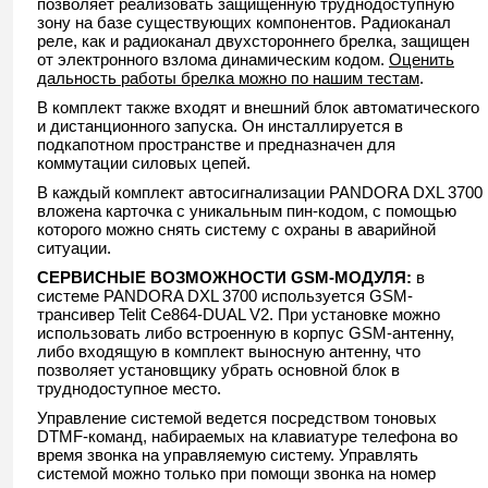
позволяет реализовать защищенную труднодоступную
зону на базе существующих компонентов. Радиоканал
реле, как и радиоканал двухстороннего брелка, защищен
от электронного взлома динамическим кодом.
Оценить
дальность работы брелка можно по нашим тестам
.
В комплект также входят и внешний блок автоматического
и дистанционного запуска. Он инсталлируется в
подкапотном пространстве и предназначен для
коммутации силовых цепей.
В каждый комплект автосигнализации PANDORA DXL 3700
вложена карточка с уникальным пин-кодом, с помощью
которого можно снять систему с охраны в аварийной
ситуации.
СЕРВИСНЫЕ ВОЗМОЖНОСТИ GSM-МОДУЛЯ:
в
системе PANDORA DXL 3700 используется GSM-
трансивер Telit Ce864-DUAL V2. При установке можно
использовать либо встроенную в корпус GSM-антенну,
либо входящую в комплект выносную антенну, что
позволяет установщику убрать основной блок в
труднодоступное место.
Управление системой ведется посредством тоновых
DTMF-команд, набираемых на клавиатуре телефона во
время звонка на управляемую систему. Управлять
системой можно только при помощи звонка на номер