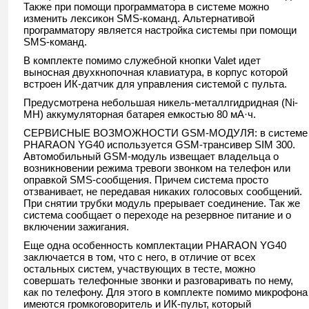
Также при помощи программатора в системе можно
изменить лексикон SMS-команд. Альтернативой
программатору является настройка системы при помощи
SMS-команд.
В комплекте помимо служебной кнопки Valet идет
выносная двухкнопочная клавиатура, в корпус которой
встроен ИК-датчик для управления системой с пульта.
Предусмотрена небольшая никель-металлгидридная (Ni-
MH) аккумуляторная батарея емкостью 80 мА·ч.
СЕРВИСНЫЕ ВОЗМОЖНОСТИ GSM-МОДУЛЯ: в системе
PHARAON YG40 используется GSM-трансивер SIM 300.
Автомобильный GSM-модуль извещает владельца о
возникновении режима тревоги звонком на телефон или
оправкой SMS-сообщения. Причем система просто
отзванивает, не передавая никаких голосовых сообщений.
При снятии трубки модуль прерывает соединение. Так же
система сообщает о переходе на резервное питание и о
включении зажигания.
Еще одна особенность комплектации PHARAON YG40
заключается в том, что с него, в отличие от всех
остальных систем, участвующих в тесте, можно
совершать телефонные звонки и разговаривать по нему,
как по телефону. Для этого в комплекте помимо микрофона
имеются громкоговоритель и ИК-пульт, который