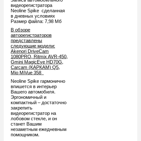
видеорегистратора
Neoline Spike сделанная
в дневных условиях
Размер файла: 7,98 Мб
В обзоре
авторегистраторов
представлены
следующие модели:
Akenori DriveCam
1080PRO, Ritmix AVR-450,
Gmini MagicEye HD70G,
Carcam (КАРКАМ) Q5,
Mio MiVue 358
Neoline Spike гармонично
впишется в интерьер
Вашего автомобиля.
Эргономичный и
компактный – достаточно
закрепить
видеорегистратор на
лобовом стекле, и он
станет Вашим
незаметным ежедневным
помощником.