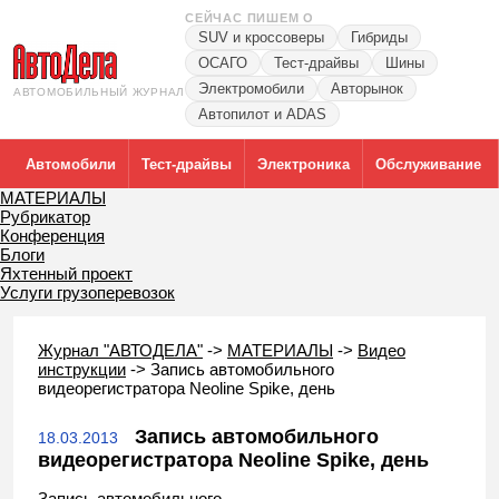
СЕЙЧАС ПИШЕМ О
SUV и кроссоверы
Гибриды
ОСАГО
Тест-драйвы
Шины
Электромобили
Авторынок
АВТОМОБИЛЬНЫЙ ЖУРНАЛ
Автопилот и ADAS
Автомобили
Тест-драйвы
Электроника
Обслуживание
МАТЕРИАЛЫ
Рубрикатор
Конференция
Блоги
Яхтенный проект
Услуги грузоперевозок
Журнал "АВТОДЕЛА"
->
МАТЕРИАЛЫ
->
Видео
инструкции
->
Запись автомобильного
видеорегистратора Neoline Spike, день
Запись автомобильного
18.03.2013
видеорегистратора Neoline Spike, день
Запись автомобильного