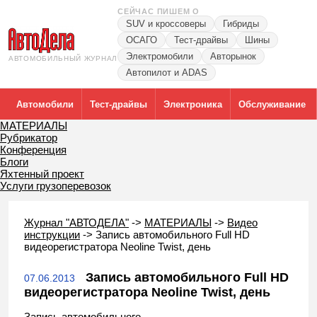
СЕЙЧАС ПИШЕМ О
SUV и кроссоверы
Гибриды
ОСАГО
Тест-драйвы
Шины
Электромобили
Авторынок
АВТОМОБИЛЬНЫЙ ЖУРНАЛ
Автопилот и ADAS
Автомобили
Тест-драйвы
Электроника
Обслуживание
МАТЕРИАЛЫ
Рубрикатор
Конференция
Блоги
Яхтенный проект
Услуги грузоперевозок
Журнал "АВТОДЕЛА"
->
МАТЕРИАЛЫ
->
Видео
инструкции
->
Запись автомобильного Full HD
видеорегистратора Neoline Twist, день
Запись автомобильного Full HD
07.06.2013
видеорегистратора Neoline Twist, день
Запись автомобильного