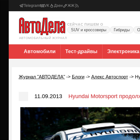
Telegram
VK
Дзен
ЖЖ
СЕЙЧАС ПИШЕМ О
SUV и кроссоверы
Гибриды
О
АВТОМОБИЛЬНЫЙ ЖУРНАЛ
Автомобили
Тест-драйвы
Электроника
Журнал "АВТОДЕЛА"
->
Блоги
->
Алекс Автоспорт
->
Hy
11.09.2013
Hyundai Motorsport продол