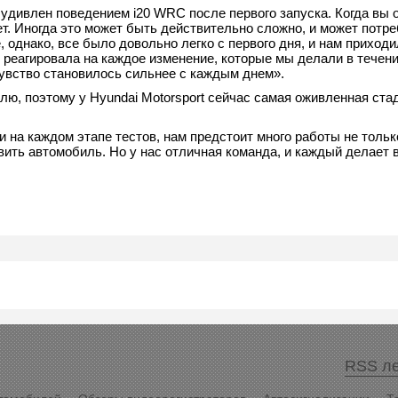
удивлен поведением i20 WRC после первого запуска. Когда вы 
ет. Иногда это может быть действительно сложно, и может потр
 однако, все было довольно легко с первого дня, и нам приход
еагировала на каждое изменение, которые мы делали в течени
чувство становилось сильнее с каждым днем».
ю, поэтому у Hyundai Motorsport сейчас самая оживленная ста
на каждом этапе тестов, нам предстоит много работы не только
овить автомобиль. Но у нас отличная команда, и каждый делает 
RSS ле