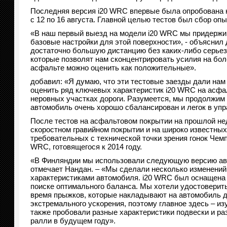
Последняя версия i20 WRC впервые была опробована н
с 12 по 16 августа. Главной целью тестов был сбор о
«В наш первый выезд на модели i20 WRC мы придержив
базовые настройки для этой поверхности», - объяснил
достаточно большую дистанцию без каких-либо серьез
которые позволят нам сконцентрировать усилия на бол
асфальте можно оценить как положительные».
добавил: «Я думаю, что эти тестовые заезды дали нам
оценить ряд ключевых характеристик i20 WRC на асфал
неровных участках дороги. Разумеется, мы продолжим 
автомобиль очень хорошо сбалансирован и легок в упр
После тестов на асфальтовом покрытии на прошлой не
скоростном гравийном покрытии и на широко известных
требовательных с технической точки зрения гонок Чем
WRC, готовящегося к 2014 году.
«В Финляндии мы использовали следующую версию автом
отмечает Нандан. – «Мы сделали несколько изменений 
характеристиками автомобиля. i20 WRC был оснащена 
поиске оптимального баланса. Мы хотели удостоверитьс
время прыжков, которые накладывают на автомобиль д
экстремального ускорения, поэтому главное здесь – и
также пробовали разные характеристики подвески и р
ралли в будущем году».