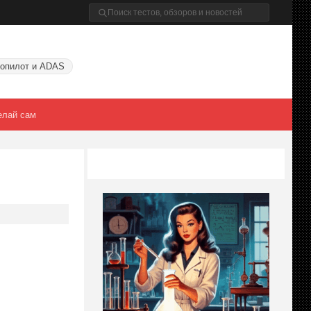
опилот и ADAS
елай сам