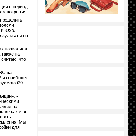
ции с период
пом покрытия.
определить
долели
 и Юхо,
результаты на
ах позволили
 также на
 считаю, что
RC на
й из наиболее
уемого i20
нции», -
мическими
силия на
к же как и во
игать
земления. Мы
ройки для