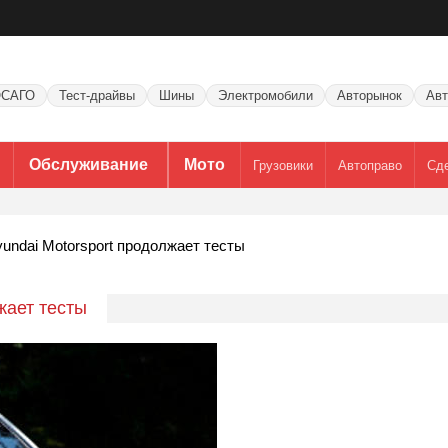
САГО
Тест-драйвы
Шины
Электромобили
Авторынок
Авт
Обслуживание
Мото
Грузовики
Автоправо
Сд
undai Motorsport продолжает тесты
жает тесты