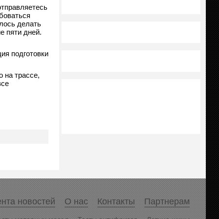
отправляетесь
ебоваться
илось делать
е пяти дней.
дия подготовки
 на трассе,
все
нта новостей
О нас
Контакты
Партнерам