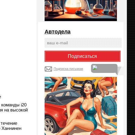
Автодела
Подписка письмом
е
 команды i20
я на высокой
 течение
ю Ханнинен