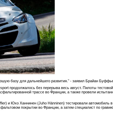
рошую базу для дальнейшего развития." - заявил Брайан Буффь
sport продолжалось без перерыва весь август. Пилоты тестовой
фальтированной трассе во Франции, а также провели испытани
ier) и Юхо Ханнинен (Juho Hänninen) тестировали автомобиль в
сфальтовом покрытии во Франции, а затем специалист по грави
.