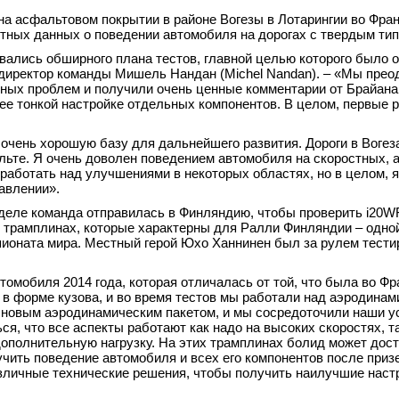
а асфальтовом покрытии в районе Вогезы в Лотарингии во Фран
пытных данных о поведении автомобиля на дорогах с твердым ти
ались обширного плана тестов, главной целью которого было 
 директор команды Мишель Нандан (Michel Nandan). – «Мы прео
ных проблем и получили очень ценные комментарии от Брайана
ее тонкой настройке отдельных компонентов. В целом, первые 
 очень хорошую базу для дальнейшего развития. Дороги в Вогез
ьте. Я очень доволен поведением автомобиля на скоростных, а
работать над улучшениями в некоторых областях, но в целом, я
авлении».
деле команда отправилась в Финляндию, чтобы проверить i20W
 трамплинах, которые характерны для Ралли Финляндии – одно
пионата мира. Местный герой Юхо Ханнинен был за рулем тестир
обиля 2014 года, которая отличалась от той, что была во Фра
в форме кузова, и во время тестов мы работали над аэродина
новым аэродинамическим пакетом, и мы сосредоточили наши у
я, что все аспекты работают как надо на высоких скоростях, та
ополнительную нагрузку. На этих трамплинах болид может дост
зучить поведение автомобиля и всех его компонентов после при
азличные технические решения, чтобы получить наилучшие наст