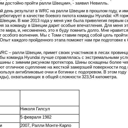
им достойно пройти ралли Швеции», - заявил Невилль.
й день результат в WRC на ралли Швеции в прошлом году, и и
ебютирует в качестве боевого пилота команды Hyundai: «Я гор
Швеции. В мае 2013 года у меня уже была привелегия первым се
ия за команду в Швеции дарит особые впечатления. Для меня э
е мира, и, несомненно, это я буду помнить долго. Мне нравитс
ет особого волнения. Мы с Томи ставим перед собой цель пройти
Опыт каждого пройденного этапа поможет нам при подготовке к
WRC – ралли Швеции, примет своих участников в лесах провинц
тобы команда Hyundai лучше справлялась с экстремальными усл
ь шины с зимним рисунком протектора. Шины оснащены более ч
т отличное сцепление на жесткой замерзшей поверхности под 
пользуя антибликовые очки и ботинки с подогревом. В этом году
жды), охватывающих в общей сложности 323,54 километра.
Николя Гилсул
5 февраля 1982
и
2007, Ралли Монте-Карло