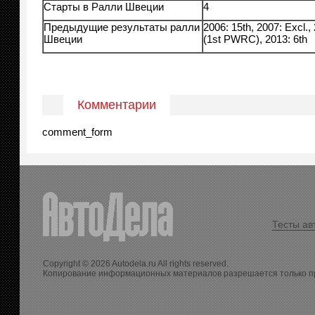
Старты в Ралли Швеции
4
Предыдущие результаты ралли
2006: 15th, 2007: Excl.,
Швеции
(1st PWRC), 2013: 6th
Комментарии
comment_form
Тесты ав
Copyright © 2026 Autodela.ru All rights reserved.
Копирование информационных материалов разрешается только п