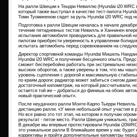
На ралли Швеции к Теьрри Невиллю (Hyundai i20 WRC 
который также выступал в качестве тест-пилота Hyund
Томи Туоминеном сядет за руль Hyundai i20 WRC под н
Подготовка к ралли Швеции началась в начале декабр
течение пятидневных тестов Невилль и Ханнинен впер
испытания автомобиля проводились для правильной н
пилотам приобрести уверенность в управлении болидо
испытать автомобиль перед соревнованием на следую
Директор спортивной команды Hyundai Мишель Нандан
Hyundai i20 WRC и получения бесценного опыта. Пред
сможет бесперебойно работать при экстремально низко
высоких оборотов, а также уверены в том, что мы наш
уровень сцепления с дорогой и максимальную стабил
по краям дороги: радиатор может забиться снегом даж
достаточный километраж, на который рассчитывали, н
остается той же – добраться до финиша на обоих авто
новый практический опыт».
После неудачного ралли Монте-Карло Тьерри Невилль и
дистанцию ралли. «У меня небольшой опыт участия в р
Но все равно это тот этап, на котором я получаю огро
результат - пятое место. Ралли Швеции уникально, тра
В декабре мы впервые протестировали Hyundai i20WRC
это уникальное ралли В ближайшее время у нас будет
коррективы и пройти дополнительные километры перед