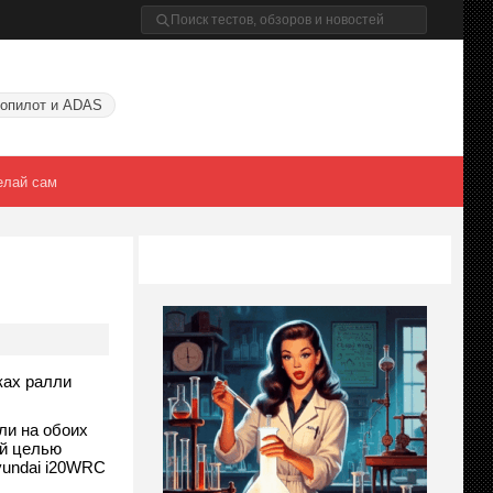
опилот и ADAS
елай сам
ках ралли
ли на обоих
ой целью
yundai i20WRC