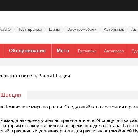
САГО
Тест-драйвы
Шины
Электромобили
Авторынок
Авт
Обслуживание
Мото
Грузовики
Автоправо
Сд
undai готовится к Ралли Швеции
и Швеции
а Чемпионате мира по ралли. Следующий этап состоится в рам
 команда намерена успешно преодолеть все 24 спецучастка рал
с которым столкнутся пилоты во время шведского этапа. Главн
ний в различных условиях ралли для развития автомобилей H