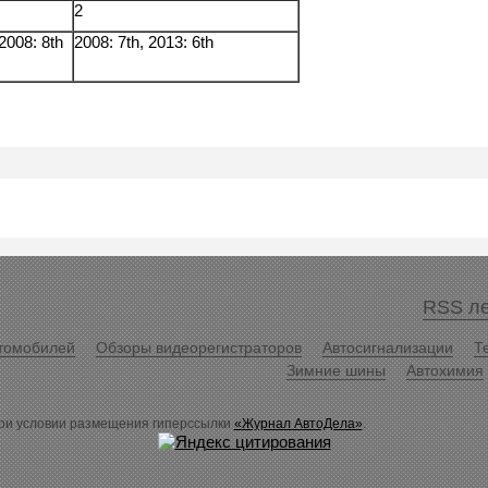
2
 2008: 8th
2008: 7th, 2013: 6th
RSS ле
томобилей
Обзоры видеорегистраторов
Автосигнализации
Т
Зимние шины
Автохимия
ри условии размещения гиперссылки
«Журнал АвтоДела»
.