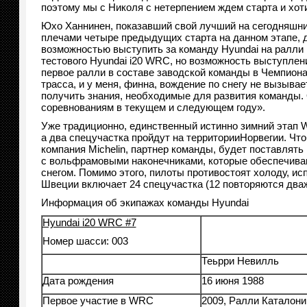
поэтому мы с Николя с нетерпением ждем старта и хот
Юхо Ханнинен, показавший свой лучший на сегодняшни
плечами четыре предыдущих старта на данном этапе, д
возможностью выступить за команду Hyundai на ралли 
тестового Hyundai i20 WRC, но возможность выступлен
первое ралли в составе заводской команды в Чемпионат
трасса, и у меня, финна, вождение по снегу не вызыва
получить знания, необходимые для развития команды. 
соревнованиям в текущем и следующем году».
Уже традиционно, единственный истинно зимний этап 
а два спецучастка пройдут на территорииНорвегии. Ч
компания Michelin, партнер команды, будет поставлят
с вольфрамовыми наконечниками, которые обеспечиваю
снегом. Помимо этого, пилоты противостоят холоду, ис
Швеции включает 24 спецучастка (12 повторяются два
Информация об экипажах команды Hyundai
Hyundai i20 WRC #7
Номер шасси: 003
Теьрри Невилль
Дата рождения
16 июня 1988
Первое участие в WRC
2009, Ралли Каталони