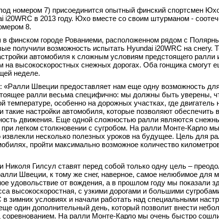
под номером 7) присоединится опытный финский спортсмен Юхо
ai i20WRC в 2013 году. Юхо вместе со своим штурманом - сооте
омером 8.
я в финском городе Рованиеми, расположенном рядом с Полярны
вые получили возможность испытать Hyundai i20WRC на снегу. 
астройки автомобиля к сложным условиям предстоящего ралли 
м на высокоскоростных снежных дорогах. Оба гонщика смогут е
щей неделе.
: «Ралли Швеции предоставляет нам еще одну возможность для
стоящее ралли весьма специфично: мы должны быть уверены, ч
й температуре, особенно на дорожных участках, где двигатель 
ли такие настройки автомобиля, которые позволяют обеспечить 
ьность движения. Еще одной сложностью ралли являются снежн
е при легком столкновении с сугробом. На ралли Монте-Карло м
о извлекли несколько полезных уроков на будущее. Цель для р
мобилях, пройти максимально возможное количество километров
 Николя Гилсул ставят перед собой только одну цель – преодо
алли Швеции, к тому же снег, наверное, самое нелюбимое для м
мное удовольствие от вождения, а в прошлом году мы показали з
сса высокоскоростная, с узкими дорогами и большими сугробами
 в зимних условиях и начали работать над специальными наст
 еще один дополнительный день, который позволит внести небо
 соревнованием. На ралли Монте-Карло мы очень быстро сошли