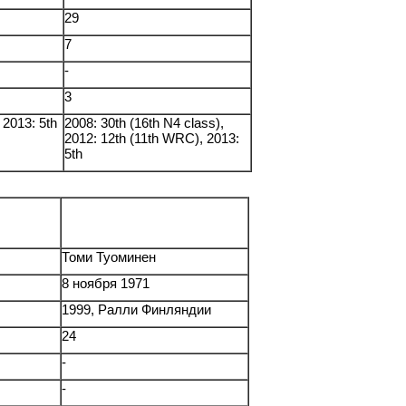
29
7
-
3
 2013: 5th
2008: 30th (16th N4 class),
2012: 12th (11th WRC), 2013:
5th
Томи Туоминен
8 ноября 1971
1999, Ралли Финляндии
24
-
-