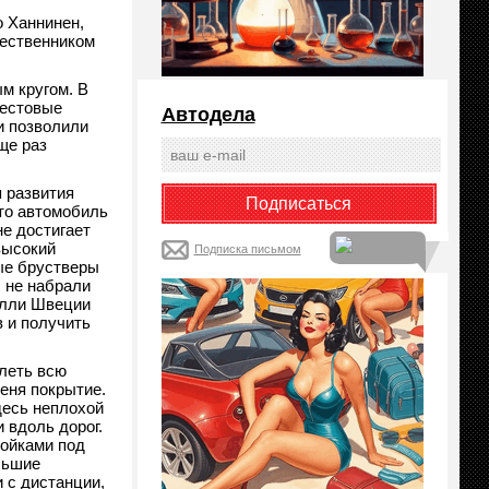
 Ханнинен,
чественником
м кругом. В
Тестовые
Автодела
и позволили
ще раз
 развития
то автомобиль
не достигает
высокий
Подписка письмом
ые брустверы
ы не набрали
алли Швеции
 и получить
леть всю
еня покрытие.
десь неплохой
 вдоль дорог.
ройками под
льшие
 с дистанции,