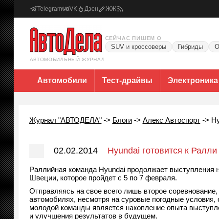
Telegram
VK
Дзен
ЖЖ
СЕЙЧАС ПИШЕМ О
SUV и кроссоверы
Гибриды
О
АВТОМОБИЛЬНЫЙ ЖУРНАЛ
Автомобили
Тест-драйвы
Электроника
Журнал "АВТОДЕЛА"
->
Блоги
->
Алекс Автоспорт
->
Hy
02.02.2014
Hyundai готовится к Ралл
Раллийная команда Hyundai продолжает выступления н
Швеции, которое пройдет с 5 по 7 февраля.
Отправляясь на свое всего лишь второе соревнование,
автомобилях, несмотря на суровые погодные условия, 
молодой команды является накопление опыта выступле
и улучшения результатов в будущем.