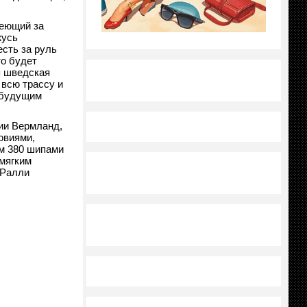
меющий за
жусь
сть за руль
то будет
я шведская
 всю трассу и
 будущим
ии Вермланд,
овиями,
ем 380 шипами
мягким
 Ралли