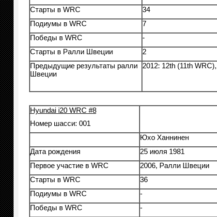
Старты в WRC
34
Подиумы в WRC
7
Победы в WRC
-
Старты в Ралли Швеции
2
Предыдущие результаты ралли
2012: 12th (11th WRC),
Швеции
Hyundai i20 WRC #8
Номер шасси: 001
Юхо Ханнинен
Дата рождения
25 июля 1981
Первое участие в WRC
2006, Ралли Швеции
Старты в WRC
36
Подиумы в WRC
-
Победы в WRC
-