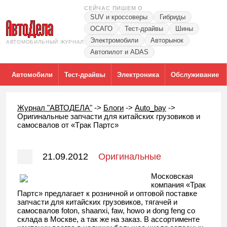
СЕЙЧАС ПИШЕМ О
SUV и кроссоверы
Гибриды
ОСАГО
Тест-драйвы
Шины
Электромобили
Авторынок
АВТОМОБИЛЬНЫЙ ЖУРНАЛ
Автопилот и ADAS
Автомобили
Тест-драйвы
Электроника
Обслуживание
Журнал "АВТОДЕЛА"
->
Блоги
->
Auto_bay
->
Оригинальные запчасти для китайских грузовиков и
самосвалов от «Тpaк Пapтc»
21.09.2012
Оригинальные
запчасти для китайских грузовиков и
Московская
компания «Трак
самосвалов от «Тpaк Пapтc»
Партс» предлагает к розничной и оптовой поставке
запчасти для китайских грузовиков, тягачей и
самосвалов foton, shaanxi, faw, howo и dong feng со
склада в Москве, а так же на заказ. В ассортименте