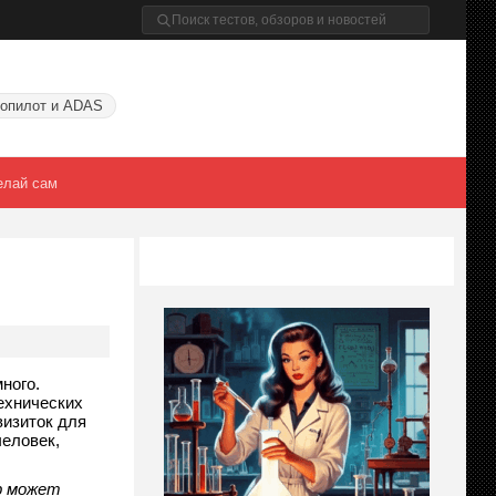
опилот и ADAS
елай сам
ного.
ехнических
визиток для
человек,
р
может