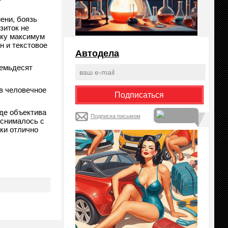
мени, боязь
зиток не
ику максимум
н и текстовое
Автодела
семьдесят
 в человечное
иде объектива
Подписка письмом
 снималось с
ки отлично