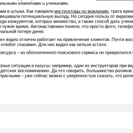
альными клиентами и учениками
.
ми в штыки. Как говорили
инструкторы по вождению
, трата вре
евешивали потенциальную выгоду. Но сегодня пользу от видеови
еди конкурентов, которых множество, а также способ дать учен
и чужое время. Автонаставники поняли, что просто фото, телефо
альной потере денег.
ое» видео отлично работает на привлечение клиентов. Почти во
 «любят глазами». Для них видео как нельзя кстати.
ресурса – из обезличенного поискового сервиса он превратился
зные ситуации и казусы: например, один из инструкторов при в
 детских воспоминаниях. Да что говорить, большинство роликов
прасными – уже сейчас можно с уверенностью сказать, что роли