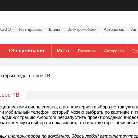
САГО
Тест-драйвы
Шины
Электромобили
Авторынок
Авт
Обслуживание
Мото
Грузовики
Автоправо
Сд
кторы создают свое ТВ
свое ТВ
иалистами очень сильна, а вот критериев выбора не так уж и м
ли мобильный телефон, который можно выбрать по картинке и т
администрацию Avtodrom.net запустить проект создания видео
ователям муки выбора и показывает, что инструктор – обычный 
ых инструкторов по вождению. Здесь любой
автоинструкто