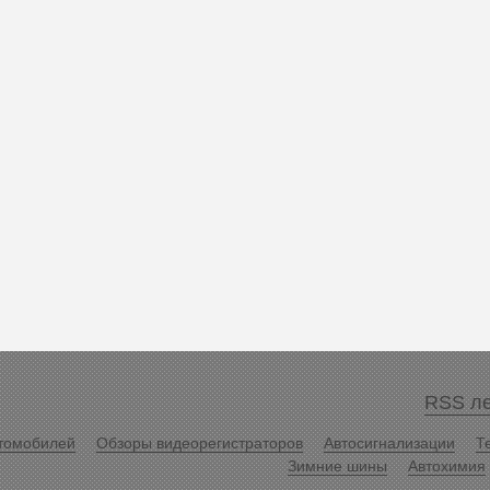
RSS ле
томобилей
Обзоры видеорегистраторов
Автосигнализации
Т
Зимние шины
Автохимия