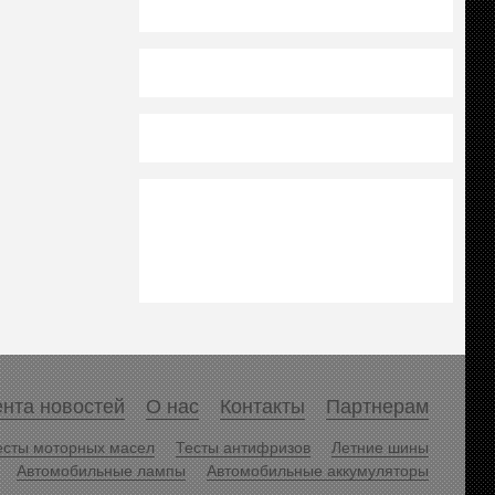
нта новостей
О нас
Контакты
Партнерам
есты моторных масел
Тесты антифризов
Летние шины
Автомобильные лампы
Автомобильные аккумуляторы