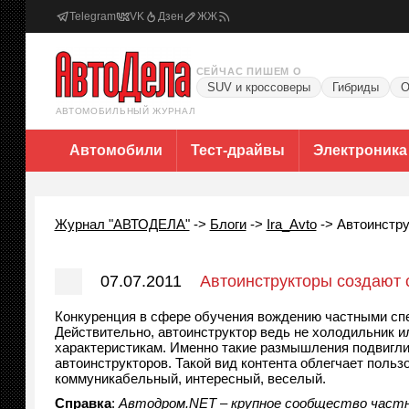
Telegram
VK
Дзен
ЖЖ
СЕЙЧАС ПИШЕМ О
SUV и кроссоверы
Гибриды
О
АВТОМОБИЛЬНЫЙ ЖУРНАЛ
Автомобили
Тест-драйвы
Электроника
Журнал "АВТОДЕЛА"
->
Блоги
->
Ira_Avto
->
Автоинстру
07.07.2011
Автоинструкторы создают 
Конкуренция в сфере обучения вождению частными спец
Действительно, автоинструктор ведь не холодильник и
характеристикам. Именно такие размышления подвигли 
автоинструкторов. Такой вид контента облегчает польз
коммуникабельный, интересный, веселый.
Справка
:
Автодром.NET – крупное сообщество частн