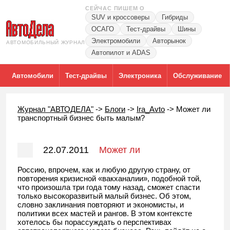
СЕЙЧАС ПИШЕМ О
SUV и кроссоверы
Гибриды
ОСАГО
Тест-драйвы
Шины
Электромобили
Авторынок
АВТОМОБИЛЬНЫЙ ЖУРНАЛ
Автопилот и ADAS
Автомобили
Тест-драйвы
Электроника
Обслуживание
Журнал "АВТОДЕЛА"
->
Блоги
->
Ira_Avto
->
Может ли
транспортный бизнес быть малым?
22.07.2011
Может ли
транспортный бизнес быть малым?
Россию, впрочем, как и любую другую страну, от
повторения кризисной «вакханалии», подобной той,
что произошла три года тому назад, сможет спасти
только высокоразвитый малый бизнес. Об этом,
словно заклинания повторяют и экономисты, и
политики всех мастей и рангов. В этом контексте
хотелось бы порассуждать о перспективах