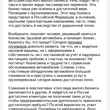
автотранспортного малого бизнеса. Речь пойдёт не о
такси и прочих видах пассажирских перевозок. Эта
бизнес-ниша уже освоена в достаточной мере.
Поговорим о грузоперевозках. Этот вид бизнеса
представлен в Российской Федерации, в основном,
крупными транспортными компаниями, часто, теми,
что достались в наследство от дорыночной эпохи.
Вообразите, покупает человек, решивший заняться
бизнесом, грузовой автомобиль и начинает бизнес.
Казалось бы, что проще? Сегодня
продажа
грузовиков
довольно развита, так что, ни с моделью
грузовой машины, ни с оформлением в
собственность, ни с постановкой на учёт в надзорных
инстанциях проблем, к счастью, не возникнет. Не
постигнут бизнесмена и трудности с сервисным
обслуживанием автомобилей. Словом, стать
счастливым обладателем автомобиля большой
тоннажности и приступить к оказанию услуг в
грузоперевозках сегодня можно достаточно легко.
Сомнения в перспективах этого вида малого бизнеса
заключаются в другом. А найдётся ли в России
достаточно клиентуры на получение таких услуг,
чтобы предпринимательская деятельность приносила
достаточную прибыль? По всей вероятности, ответ
утвердительный. Потребности наблюдаются. Дело