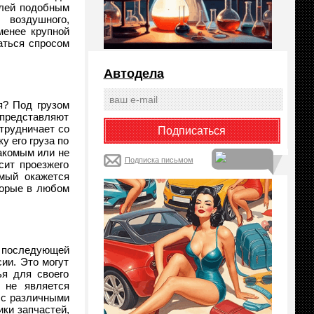
илей подобным
 воздушного,
менее крупной
аться спросом
Автодела
я? Под грузом
 представляют
трудничает со
 его груза по
акомым или не
Подписка письмом
сит проезжего
омый окажется
торые в любом
и последующей
ии. Это могут
ья для своего
 не является
 с различными
ки запчастей,