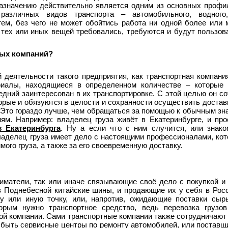
о назначению действительно является одним из основных проф
зличных видов транспорта – автомобильного, водного,
тем, без чего не может обойтись работа ни одной более или 
 тех или иных вещей требовались, требуются и будут пользов
ных компаний?
й деятельности такого предприятия, как транспортная компани
ериалы, находящиеся в определенном количестве – которые
дний заинтересован в их транспортировке. С этой целью он со
ые и обязуются в целости и сохранности осуществить доставку
. Это гораздо лучше, чем обращаться за помощью к обычным зн
м. Например: владелец груза живёт в Екатеринбурге, и про
з Екатеринбурга
. Ну а если что с ним случится, или знак
ладелец груза имеет дело с настоящими профессионалами, ко
ого груза, а также за его своевременную доставку.
ниматели, так или иначе связывающие своё дело с покупкой 
в Поднебесной китайские шины, и продающие их у себя в Росс
у или иную точку, или, напротив, ожидающие поставки сыр
орым нужно транспортное средство, ведь перевозка грузов
ой компании. Сами транспортные компании также сотрудничают
 быть сервисные центры по ремонту автомобилей, или поставщи