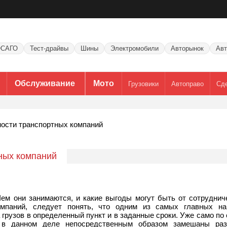
САГО
Тест-драйвы
Шины
Электромобили
Авторынок
Авт
Обслуживание
Мото
Грузовики
Автоправо
Сд
ости транспортных компаний
ных компаний
Чем они занимаются, и какие выгоды могут быть от сотруднич
омпаний, следует понять, что одним из самых главных на
 грузов в определенный пункт и в заданные сроки. Уже само по
о в данном деле непосредственным образом замешаны ра