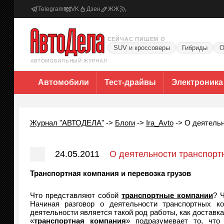
Telegram
VK
Дзен
ЖЖ
СЕЙЧАС ПИШЕМ О
SUV и кроссоверы
Гибриды
О
АВТОМОБИЛЬНЫЙ ЖУРНАЛ
Автомобили
Тест-драйвы
Электроника
Журнал "АВТОДЕЛА"
->
Блоги
->
Ira_Avto
->
О деятельн
24.05.2011
О деятельности транспорт
Транспортная компания и перевозка грузов
Что представляют собой
транспортные компании
? 
Начиная разговор о деятельности транспортных к
деятельности является такой род работы, как доставка
«
транспортная компания
» подразумевает то, чт