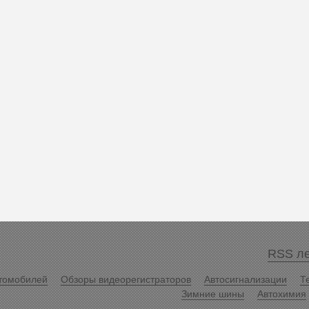
RSS ле
томобилей
Обзоры видеорегистраторов
Автосигнализации
Т
Зимние шины
Автохимия