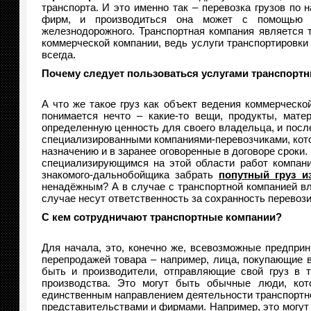
транспорта. И это именно так – перевозка грузов п
фирм, и производиться она может с помощью ра
железнодорожного. Транспортная компания является 
коммерческой компании, ведь услуги транспортировки
всегда.
Почему следует пользоваться услугами транспорт
А что же такое груз как объект ведения коммерческо
понимается нечто – какие-то вещи, продукты, мат
определенную ценность для своего владельца, и после
специализированными компаниями-перевозчиками, котор
назначению и в заранее оговоренные в договоре сроки
специализирующимся на этой области работ компания
знакомого-дальнобойщика забрать
попутный груз и
ненадёжным? А в случае с транспортной компанией в
случае несут ответственность за сохранность перевозим
С кем сотрудничают транспортные компании?
Для начала, это, конечно же, всевозможные предпри
перепродажей товара – например, лица, покупающие 
быть и производители, отправляющие свой груз в т
производства. Это могут быть обычные люди, кот
единственным направлением деятельности транспортн
представительствами и фирмами. Например, это могут