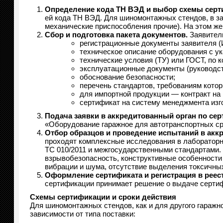
Определение кода ТН ВЭД и выбор схемы серт
ей кода ТН ВЭД. Для шиномонтажных стендов, в за
механические приспособления прочие). На этом ж
Сбор и подготовка пакета документов.
Заявитель
регистрационные документы заявителя 
техническое описание оборудования с ук
технические условия (ТУ) или ГОСТ, по 
эксплуатационные документы (руководств
обоснование безопасности;
перечень стандартов, требованиям кото
для импортной продукции — контракт на 
сертификат на систему менеджмента изго
Подача заявки в аккредитованный орган по се
«Оборудование гаражное для автотранспортных ср
Отбор образцов и проведение испытаний в акк
проходят комплексные исследования в лаборатор
ТС 010/2011 и межгосударственными стандартами.
взрывобезопасность, конструктивные особенности 
вибрации и шума, отсутствие выделения токсичны
Оформление сертификата и регистрация в реест
сертификации принимает решение о выдаче сертифи
Схемы сертификации и сроки действия
Для шиномонтажных стендов, как и для другого гараж
зависимости от типа поставки: