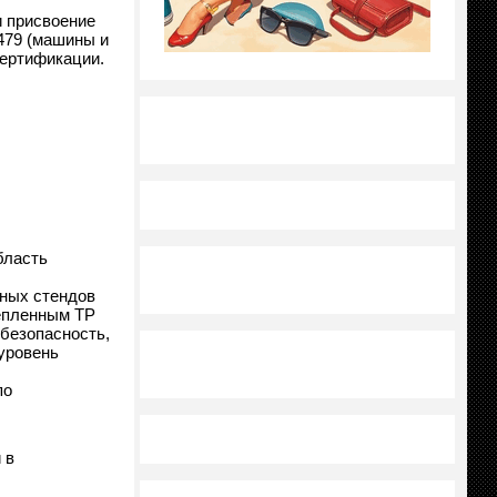
 присвоение
479 (машины и
сертификации.
бласть
ных стендов
епленным ТР
безопасность,
 уровень
по
 в