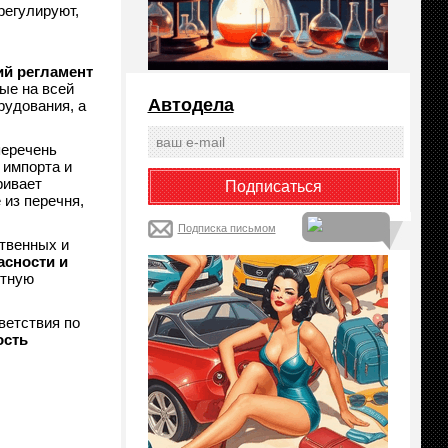
регулируют,
ий регламент
ые на всей
Автодела
рудования, а
перечень
 импорта и
ривает
из перечня,
Подписка письмом
твенных и
асности и
итную
ветствия по
ость