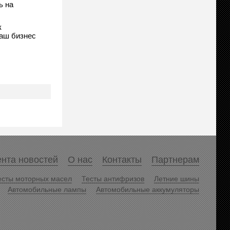
ь на
к
ваш бизнес
нта новостей
О нас
Контакты
Партнерам
есты моторных масел
Тесты антифризов
Летние шины
Автомобильные лампы
Автомобильные аккумуляторы