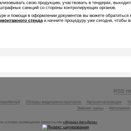
ализовывать свою продукцию, участвовать в тендерах, выходит
 штрафных санкций со стороны контролирующих органов.
ре и помощи в оформлении документов вы можете обратиться 
монтажного стенда
и начните процедуру уже сегодня, чтобы 
RSS ле
томобилей
Обзоры видеорегистраторов
Автосигнализации
Т
Зимние шины
Автохимия
ри условии размещения гиперссылки
«Журнал АвтоДела»
.