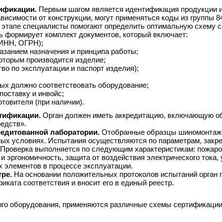
ификации.
Первым шагом является идентификация продукции и
висимости от конструкции, могут применяться коды из группы 8
е этапе специалисты помогают определить оптимальную схему 
 формирует комплект документов, который включает:
(ИНН, ОГРН);
азанием назначения и принципа работы;
которым производится изделие;
о по эксплуатации и паспорт изделия);
рых должно соответствовать оборудование;
поставку и инвойс;
товителя (при наличии).
ртификации.
Орган должен иметь аккредитацию, включающую о
едств».
редитованной лаборатории.
Отобранные образцы шиномонтаж
ных условиях. Испытания осуществляются по параметрам, закр
 Проверка выполняется по следующим характеристикам: пожаро
и эргономичность, защита от воздействия электрического тока,
х элементов в процессе эксплуатации.
ре.
На основании положительных протоколов испытаний орган 
ката соответствия и вносит его в единый реестр.
ного оборудования, применяются различные схемы сертификации