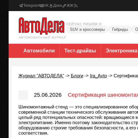
Telegram
VK
Дзен
ЖЖ
СЕЙЧАС ПИШЕМ О
SUV и кроссоверы
Гибриды
О
АВТОМОБИЛЬНЫЙ ЖУРНАЛ
Автомобили
Тест-драйвы
Электроника
Журнал "АВТОДЕЛА"
->
Блоги
->
Ira_Avto
->
Сертификац
25.06.2026
Сертификация шиномонтажн
Шиномонтажный стенд — это специализированное обору
современной станции технического обслуживания авто
целый ряд потенциальных опасностей: вращающиеся ме
электропитание. Именно поэтому законодательство ст
оборудованию строгие требования безопасности, а его
соответствия.