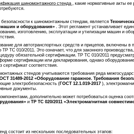
ификация шиномонтажного стенда
, какие нормативные акты ее 
отребуются.
 безопасности к шиномонтажным стендам, является
Техническ
и машин и оборудования»
. Этот регламент устанавливает един
ованию, изготовлению, эксплуатации и утилизации машин и обо
тствия.
ование для автотранспортных средств и прицепов, включены в 
Р ТС 010/2011. Это означает, что для законного производства,
цедуру обязательной сертификации. ТР ТС 010/2011 предусмат
форме сертификации или декларирования, однако оборудование 
 сертификат соответствия.
омонтажных стендов учитываются требования ряда межгосударс
ОСТ 31489-2012 «Оборудование гаражное. Требования безоп
ующие электробезопасность (
ГОСТ 12.1.019-2017
), электромагн
тивные документы.
мпонентами, дополнительно может потребоваться оценка соот
орудования»
и
ТР ТС 020/2011 «Электромагнитная совместим
нд состоит из нескольких последовательных этапов: