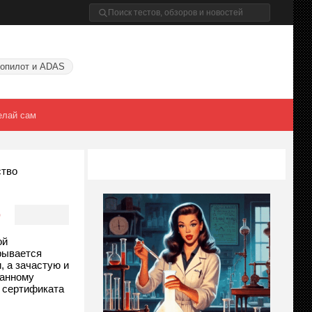
опилот и ADAS
елай сам
ство
о
ой
рывается
 а зачастую и
данному
о сертификата