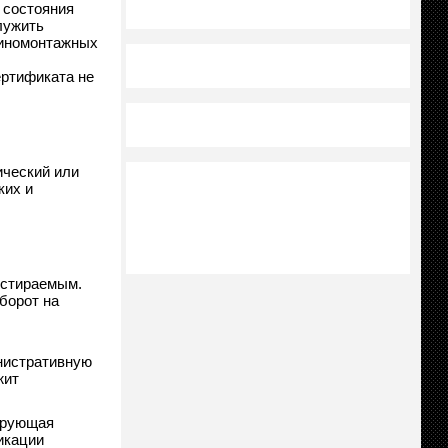
 состояния
лужить
шиномонтажных
ертификата не
ический или
ких и
естираемым.
борот на
нистративную
жит
ирующая
икации