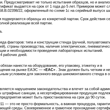
. Предусматривает не только испытания образцов, но и анализ
тификат выдается на срок от 1 года до 5 лет. Примером может с
8.В.02398/22, оформленный по схеме 1с на серийный выпуск 
подвергаются образцы из конкретной партии. Срок действия с
олной реализации всей партии.
а.
яда факторов: типа и конструкции стенда (ручной, полуавтомат
ей), страны производства, наличия электрических, пневматичес
ации и необходимости проведения лабораторных испытаний.
4 рабочих дней.
бязан нанести на оборудование, его упаковку, этикетку и в
ащения на рынке ЕАЭС —
«ЕАС»
. Знак должен быть четким и н
ьным условием для законного ввода шиномонтажного стенда в о
является нарушением законодательства и влечет за собой адми
ны штрафные санкции, а несертифицированная продукция подле
редприятия может быть приостановлена на срок до 90 суток.
11 — это не просто формальность, а важная процедура, гарант
жающей среды. Своевременное и грамотное прохождение сертиф