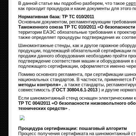
В данной статье мы подробно разберем, что такое
серт
как проходит процедура и какие документы для этого п
Нормативная база: ТР ТС 010/2011
Основным документом, регламентирующим требования
Таможенного союза ТР ТС 010/2011 «О безопасност
территории ЕАЭС обязательные требования к проектир
также определяет процедуры подтверждения их соотве
Шиномонтажные стенды, как и другое гаражное оборуд
продукции, подлежащей обязательной сертификации по Т
продажи данного оборудования необходимо пройти про
подтверждение соответствия машин и оборудования в 
подлежащего сертификации, оформляется именно через
Помимо основного регламента, при сертификации шин
национальных стандартов. В частности, применяется
Г
методы контроля»
, а также стандарты, регламентир
совместимость (
ГОСТ 30804.6.1-2013
) и другие норма
Если шиномонтажный стенд оснащен электрическими ко
ТР ТС 004/2011 «О безопасности низковольтного об
технических средств»
.
Процедура сертификации: пошаговый алгоритм
Процесс получения сертификата на шиномонтажный сте