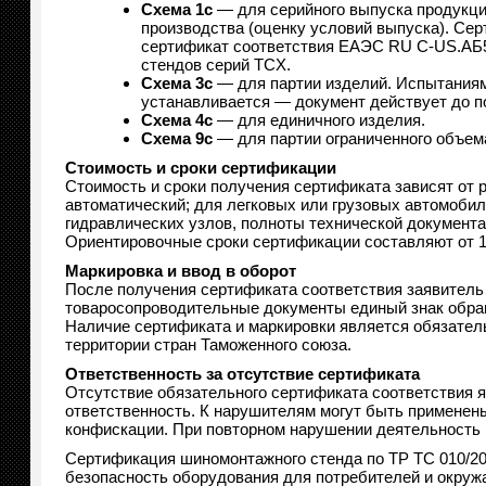
Схема 1с
— для серийного выпуска продукции
производства (оценку условий выпуска). Сер
сертификат соответствия ЕАЭС RU С-US.АБ5
стендов серий TCX.
Схема 3с
— для партии изделий. Испытаниям 
устанавливается — документ действует до п
Схема 4с
— для единичного изделия.
Схема 9с
— для партии ограниченного объем
Стоимость и сроки сертификации
Стоимость и сроки получения сертификата зависят от р
автоматический; для легковых или грузовых автомобил
гидравлических узлов, полноты технической документ
Ориентировочные сроки сертификации составляют от 1
Маркировка и ввод в оборот
После получения сертификата соответствия заявитель о
товаросопроводительные документы единый знак обр
Наличие сертификата и маркировки является обязател
территории стран Таможенного союза.
Ответственность за отсутствие сертификата
Отсутствие обязательного сертификата соответствия 
ответственность. К нарушителям могут быть примене
конфискации. При повторном нарушении деятельность п
Сертификация шиномонтажного стенда по ТР ТС 010/20
безопасность оборудования для потребителей и окру