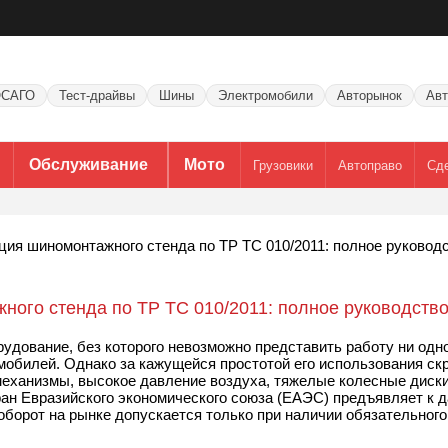
САГО
Тест-драйвы
Шины
Электромобили
Авторынок
Авт
Обслуживание
Мото
Грузовики
Автоправо
Сд
ия шиномонтажного стенда по ТР ТС 010/2011: полное руковод
ого стенда по ТР ТС 010/2011: полное руководств
дование, без которого невозможно представить работу ни одн
мобилей. Однако за кажущейся простотой его использования ск
ханизмы, высокое давление воздуха, тяжелые колесные диски,
ран Евразийского экономического союза (ЕАЭС) предъявляет к 
 оборот на рынке допускается только при наличии обязательног