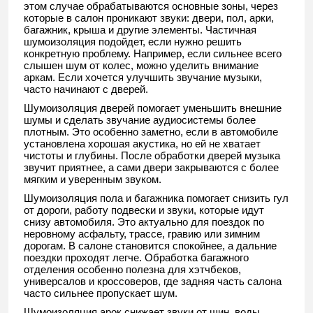
этом случае обрабатываются основные зоны, через
которые в салон проникают звуки: двери, пол, арки,
багажник, крыша и другие элементы. Частичная
шумоизоляция подойдет, если нужно решить
конкретную проблему. Например, если сильнее всего
слышен шум от колес, можно уделить внимание
аркам. Если хочется улучшить звучание музыки,
часто начинают с дверей.
Шумоизоляция дверей помогает уменьшить внешние
шумы и сделать звучание аудиосистемы более
плотным. Это особенно заметно, если в автомобиле
установлена хорошая акустика, но ей не хватает
чистоты и глубины. После обработки дверей музыка
звучит приятнее, а сами двери закрываются с более
мягким и уверенным звуком.
Шумоизоляция пола и багажника помогает снизить гул
от дороги, работу подвески и звуки, которые идут
снизу автомобиля. Это актуально для поездок по
неровному асфальту, трассе, гравию или зимним
дорогам. В салоне становится спокойнее, а дальние
поездки проходят легче. Обработка багажного
отделения особенно полезна для хэтчбеков,
универсалов и кроссоверов, где задняя часть салона
часто сильнее пропускает шум.
Шумоизоляция арок снижает звуки от шин, воды,