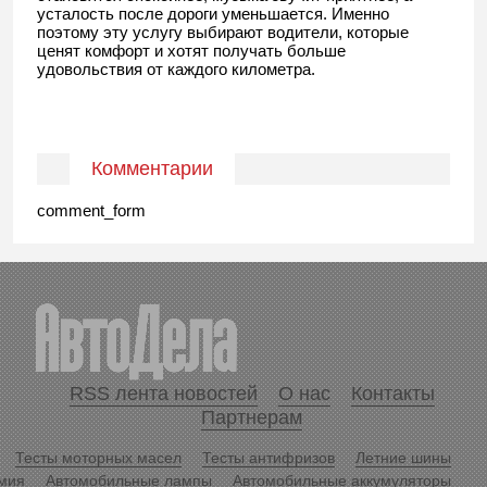
усталость после дороги уменьшается. Именно
поэтому эту услугу выбирают водители, которые
ценят комфорт и хотят получать больше
удовольствия от каждого километра.
Комментарии
comment_form
RSS лента новостей
О нас
Контакты
Партнерам
Тесты моторных масел
Тесты антифризов
Летние шины
мия
Автомобильные лампы
Автомобильные аккумуляторы