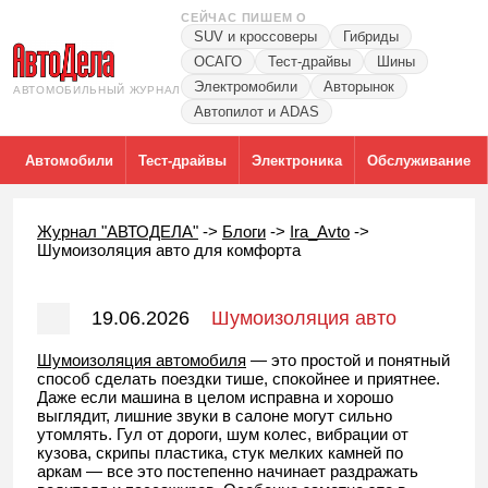
СЕЙЧАС ПИШЕМ О
SUV и кроссоверы
Гибриды
ОСАГО
Тест-драйвы
Шины
Электромобили
Авторынок
АВТОМОБИЛЬНЫЙ ЖУРНАЛ
Автопилот и ADAS
Автомобили
Тест-драйвы
Электроника
Обслуживание
Журнал "АВТОДЕЛА"
->
Блоги
->
Ira_Avto
->
Шумоизоляция авто для комфорта
19.06.2026
Шумоизоляция авто
для комфорта
Шумоизоляция автомобиля
— это простой и понятный
способ сделать поездки тише, спокойнее и приятнее.
Даже если машина в целом исправна и хорошо
выглядит, лишние звуки в салоне могут сильно
утомлять. Гул от дороги, шум колес, вибрации от
кузова, скрипы пластика, стук мелких камней по
аркам — все это постепенно начинает раздражать