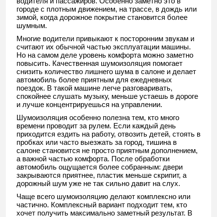
водителя и пассажиров. Особенно заметно это в
городе с плотным движением, на трассе, в дождь или
зимой, когда дорожное покрытие становится более
шумным.
Многие водители привыкают к посторонним звукам и
считают их обычной частью эксплуатации машины.
Но на самом деле уровень комфорта можно заметно
повысить. Качественная шумоизоляция помогает
снизить количество лишнего шума в салоне и делает
автомобиль более приятным для ежедневных
поездок. В такой машине легче разговаривать,
спокойнее слушать музыку, меньше устаешь в дороге
и лучше концентрируешься на управлении.
Шумоизоляция особенно полезна тем, кто много
времени проводит за рулем. Если каждый день
приходится ездить на работу, отвозить детей, стоять в
пробках или часто выезжать за город, тишина в
салоне становится не просто приятным дополнением,
а важной частью комфорта. После обработки
автомобиль ощущается более собранным: двери
закрываются приятнее, пластик меньше скрипит, а
дорожный шум уже не так сильно давит на слух.
Чаще всего шумоизоляцию делают комплексно или
частично. Комплексный вариант подходит тем, кто
хочет получить максимально заметный результат. В