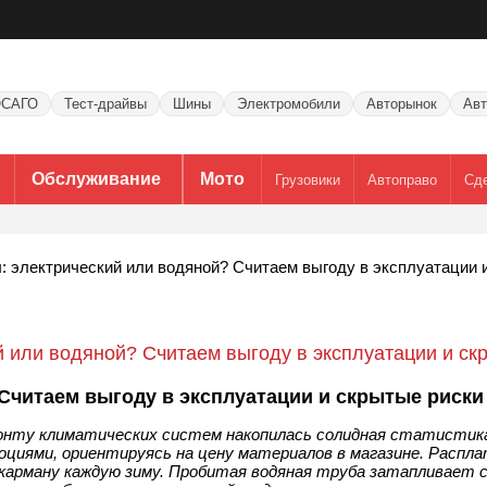
САГО
Тест-драйвы
Шины
Электромобили
Авторынок
Авт
Обслуживание
Мото
Грузовики
Автоправо
Сд
: электрический или водяной? Считаем выгоду в эксплуатации 
й или водяной? Считаем выгоду в эксплуатации и ск
Считаем выгоду в эксплуатации и скрытые риски
онту климатических систем накопилась солидная статистика
циями, ориентируясь на цену материалов в магазине. Распл
арману каждую зиму. Пробитая водяная труба затапливает со