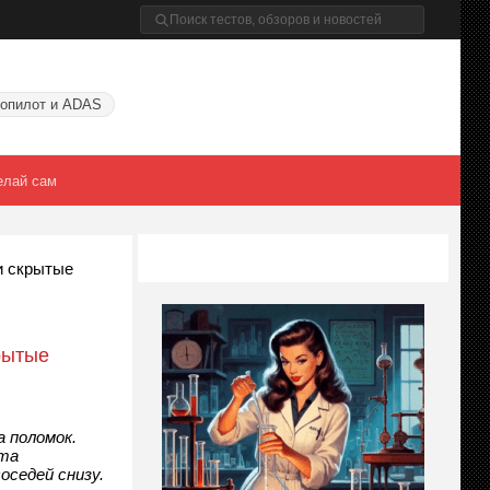
опилот и ADAS
елай сам
и скрытые
рытые
 поломок.
ата
седей снизу.