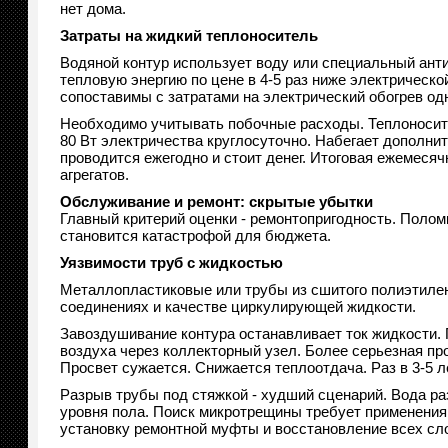
нет дома.
Затраты на жидкий теплоноситель
Водяной контур использует воду или специальный ант
тепловую энергию по цене в 4-5 раз ниже электрическ
сопоставимы с затратами на электрический обогрев одн
Необходимо учитывать побочные расходы. Теплоносите
80 Вт электричества круглосуточно. Набегает дополнит
проводится ежегодно и стоит денег. Итоговая ежемесяч
агрегатов.
Обслуживание и ремонт: скрытые убытки
Главный критерий оценки - ремонтопригодность. Полом
становится катастрофой для бюджета.
Уязвимости труб с жидкостью
Металлопластиковые или трубы из сшитого полиэтилен
соединениях и качестве циркулирующей жидкости.
Завоздушивание контура останавливает ток жидкости.
воздуха через коллекторный узел. Более серьезная про
Просвет сужается. Снижается теплоотдача. Раз в 3-5 
Разрыв трубы под стяжкой - худший сценарий. Вода ра
уровня пола. Поиск микротрещины требует применения 
установку ремонтной муфты и восстановление всех сл