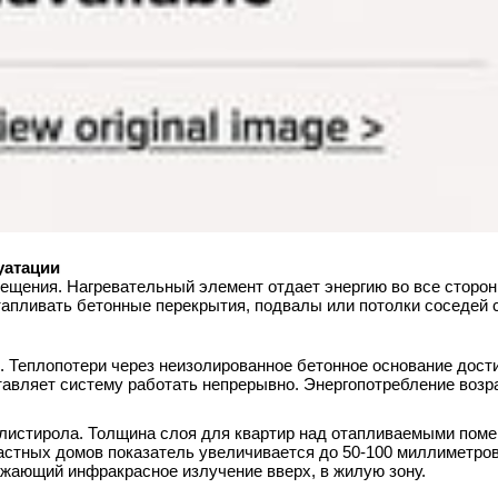
уатации
ещения. Нагревательный элемент отдает энергию во все сторон
апливать бетонные перекрытия, подвалы или потолки соседей с
 Теплопотери через неизолированное бетонное основание дост
тавляет систему работать непрерывно. Энергопотребление возр
олистирола. Толщина слоя для квартир над отапливаемыми пом
астных домов показатель увеличивается до 50-100 миллиметров
ажающий инфракрасное излучение вверх, в жилую зону.