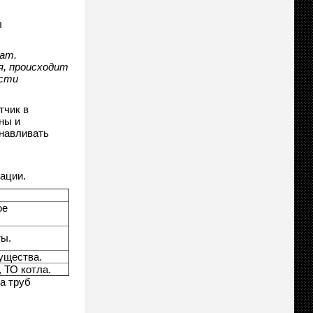
л
мат.
я, происходит
ости
тчик в
ны и
анавливать
ации.
ое
ты.
ущества.
 ТО котла.
а труб