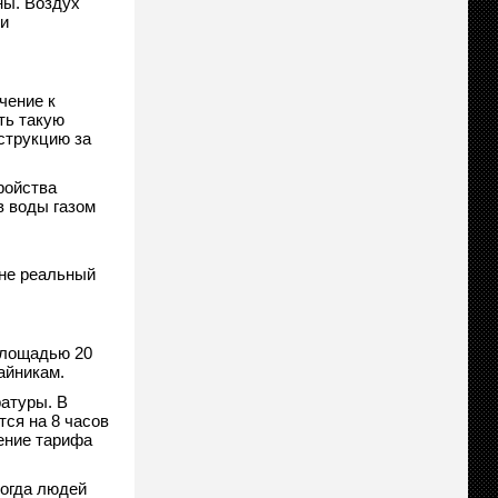
ны. Воздух
и
чение к
ть такую
струкцию за
ройства
в воды газом
 не реальный
площадью 20
айникам.
ратуры. В
тся на 8 часов
жение тарифа
когда людей