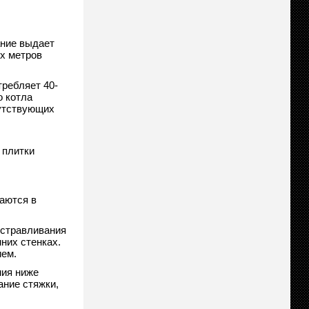
ание выдает
ых метров
ребляет 40-
о котла
путствующих
 плитки
аются в
 стравливания
них стенках.
ием.
ния ниже
ание стяжки,