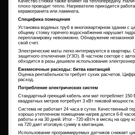
Качество стяжки также влияет на теплопередачу. Нали
плохо проводит тепло. Нагревателю приходится работ
керамогранита или ламината.
Специфика помещения
Установка водяных труб в многоквартирном здании с 
общему стояку горячего водоснабжения нарушает гидра
перепланировку невозможно. Обнаружение незаконной 
свой счет.
Электрические маты легко интегрируются в квартиры. 
защитного отключения (УЗО). В частном секторе с авт
обходится в разы дешевле использования электроэнер
Ежемесячные расходы: битва квитанций
Оценка рентабельности требует сухих расчетов. Цифр
расход.
Потребление электрических систем
Стандартный греющий кабель или мат потребляет 150 
квадратных метров потребует 3 кВт пиковой мощности
Система не работает 24 часа в сутки. Качественный т
хорошо утепленном помещении нагрев длится 6-8 часов 
работы и на 30 дней. Итог - 720 кВт/ч в месяц на одну
на 720 дает итоговую сумму в квитанции.
Использование программируемых датчиков снижает цифр