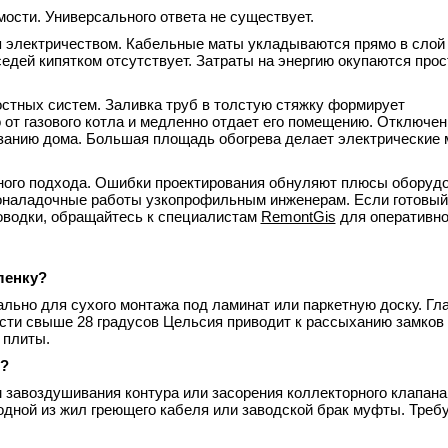
ости. Универсального ответа не существует.
я электричеством. Кабельные маты укладываются прямо в слой
седей кипятком отсутствует. Затраты на энергию окупаются прос
остных систем. Заливка труб в толстую стяжку формирует
от газового котла и медленно отдает его помещению. Отключен
рзанию дома. Большая площадь обогрева делает электрические
ного подхода. Ошибки проектирования обнуляют плюсы оборудо
коналадочные работы узкопрофильным инженерам. Если готовый
роводки, обращайтесь к специалистам
RemontGis
для оперативно
ленку?
ьно для сухого монтажа под ламинат или паркетную доску. Гл
сти свыше 28 градусов Цельсия приводит к рассыханию замков
 плиты.
й?
завоздушивания контура или засорения коллекторного клапана
одной из жил греющего кабеля или заводской брак муфты. Треб