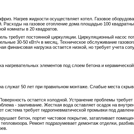
ифриз. Нагрев жидкости осуществляет котел. Газовое оборудов
ой. Расходы на газовое отопление дома площадью 100 квадратн
ой комнаты в 20 квадратов.
ль требует постоянной циркуляции. Циркуляционный насос пот
ельные 30-50 кВт/ч в месяц. Техническое обслуживание газовог
ная финансовая нагрузка остается низкой, но требует учета со
ка нагревательных элементов под слоем бетона и керамической
а служат 50 лет при правильном монтаже. Слабые места скрыв
 Поверхность остается холодной. Устранение проблемы требует
блема - заиливание. Жесткая вода оставляет осадок на внутрен
лет система требует гидропневматической промывки под давлен
зрушает бетон, портит чистовое покрытие, затапливает помеще
тепловизора. Ремонт подразумевает демонтаж отделки, разбив
оев.