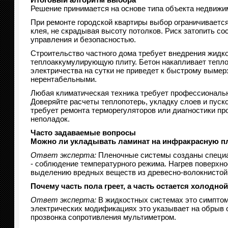
Решение принимается на основе типа объекта недвижим
При ремонте городской квартиры выбор ограничиваетс
клея, не скрадывая высоту потолков. Риск затопить со
управления и безопасностью.
Строительство частного дома требует внедрения жидк
теплоаккумулирующую плиту. Бетон накапливает тепло 
электричества на сутки не приведет к быстрому выме
нерентабельными.
Любая климатическая техника требует профессиональ
Доверяйте расчеты теплопотерь, укладку слоев и пус
требует ремонта терморегуляторов или диагностики п
неполадок.
Часто задаваемые вопросы
Можно ли укладывать ламинат на инфракрасную п
Ответ эксперта:
Пленочные системы созданы специал
- соблюдение температурного режима. Нагрев поверхно
выделению вредных веществ из древесно-волокнистой
Почему часть пола греет, а часть остается холодно
Ответ эксперта:
В жидкостных системах это симптом 
электрических модификациях это указывает на обрыв 
прозвонка сопротивления мультиметром.