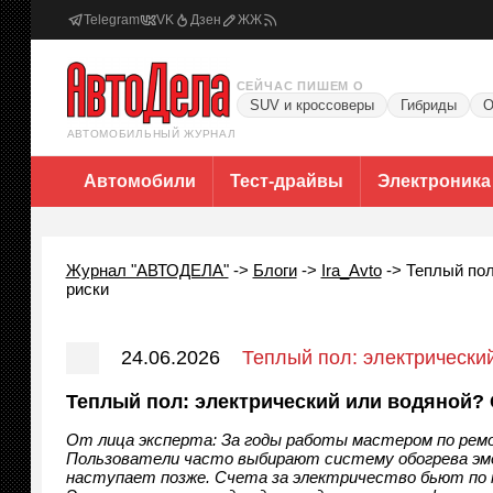
Telegram
VK
Дзен
ЖЖ
СЕЙЧАС ПИШЕМ О
SUV и кроссоверы
Гибриды
О
АВТОМОБИЛЬНЫЙ ЖУРНАЛ
Автомобили
Тест-драйвы
Электроника
Журнал "АВТОДЕЛА"
->
Блоги
->
Ira_Avto
->
Теплый пол
риски
24.06.2026
Теплый пол: электрически
риски
Теплый пол: электрический или водяной? 
От лица эксперта: За годы работы мастером по рем
Пользователи часто выбирают систему обогрева эмо
наступает позже. Счета за электричество бьют по к