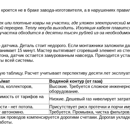
кроется не в браке завода-изготовителя, а в нарушениях прави
к или плотные ковры на участки, где уложен электрический 
перегрев. Теплу некуда выходить. Изоляция кабеля плавитс
участка обходится в десятки тысяч рублей из-за необходим
 датчика. Деталь стоит недорого. Если монтажники заложили да
анимает 15 минут. Мастер вытягивает сгоревший элемент из сте
тона, датчик остается замурованным навсегда. Приходится уст
ты всей системы.
ю таблицу. Расчет учитывает перспективу десяти лет эксплуат
ь/мат
Водяной контур (от газа)
ла, коллекторов,
Высокие. Требуется сложное инженерн
оборудование.
имость от тарифов на
Низкие. Дешевый газ нивелирует затра
ти - нет потопа.
Присутствует риск протечки и порчи им
 автономно.
Требуется. Промывка, чистка фильтров,
аж проводов компенсируется дорогими счетами. Дорогая укладк
аботы.