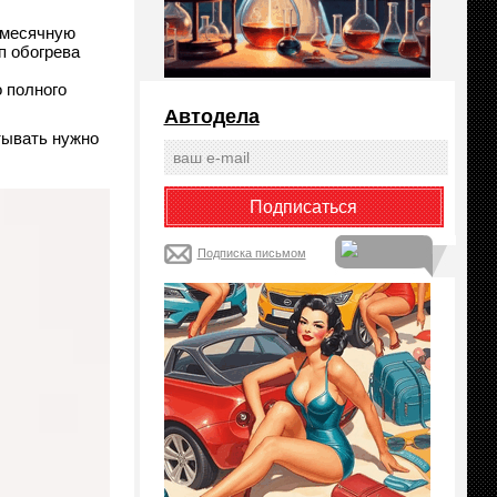
емесячную
п обогрева
 полного
Автодела
тывать нужно
Подписка письмом