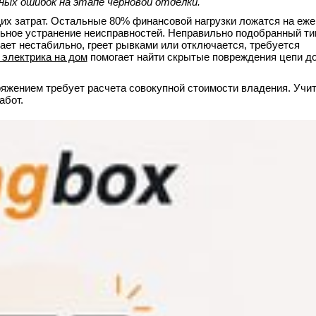
ых ошибок на этапе черновой отделки.
их затрат. Остальные 80% финансовой нагрузки ложатся на еж
ное устранение неисправностей. Неправильно подобранный ти
ет нестабильно, греет рывками или отключается, требуется
 электрика на дом
помогает найти скрытые повреждения цепи до
яжением требует расчета совокупной стоимости владения. Учи
абот.