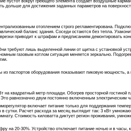
чие пустот вокруг греющего элемента создает воздушные карма
ать дольше для достижения заданных параметров на поверхност
централизованным отоплением строго регламентирована. Подклю
влический баланс здания. Соседи остаются без тепла. Узакони
врезки приводит к штрафам и предписаниям демонтировать кон
Они требуют лишь выделенной линии от щитка с установкой уст
ономным газовым котлом ситуация меняется зеркально. Подогре
гии.
ы из паспортов оборудования показывают пиковую мощность, а
Вт на квадратный метр площади. Обогрев просторной гостиной 
. Это равнозначно двум постоянно включенным электрическим ч
ерморегулятор включает питание только для поддержания темпе
в сутки. Расчет расхода за месяц выглядит так: 3 кВт умножаю
 комнату. Стоимость киловатта диктует регион проживания, умно
у на 20-30%. Устройство отключает питание ночью и в часы, 