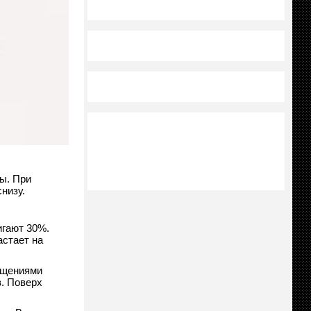
ы. При
низу.
игают 30%.
астает на
ещениями
. Поверх