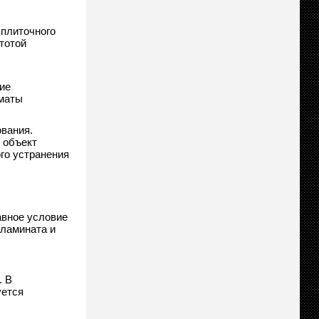
 плиточного
тотой
ие
 маты
вания.
 объект
го устранения
авное условие
 ламината и
. В
уется