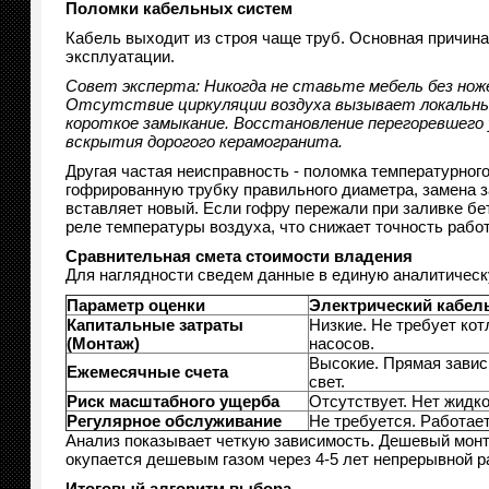
Поломки кабельных систем
Кабель выходит из строя чаще труб. Основная причина 
эксплуатации.
Совет эксперта: Никогда не ставьте мебель без ноже
Отсутствие циркуляции воздуха вызывает локальный 
короткое замыкание. Восстановление перегоревшего 
вскрытия дорогого керамогранита.
Другая частая неисправность - поломка температурного
гофрированную трубку правильного диаметра, замена з
вставляет новый. Если гофру пережали при заливке бе
реле температуры воздуха, что снижает точность рабо
Сравнительная смета стоимости владения
Для наглядности сведем данные в единую аналитическу
Параметр оценки
Электрический кабел
Капитальные затраты
Низкие. Не требует кот
(Монтаж)
насосов.
Высокие. Прямая завис
Ежемесячные счета
свет.
Риск масштабного ущерба
Отсутствует. Нет жидкос
Регулярное обслуживание
Не требуется. Работает
Анализ показывает четкую зависимость. Дешевый монт
окупается дешевым газом через 4-5 лет непрерывной р
Итоговый алгоритм выбора