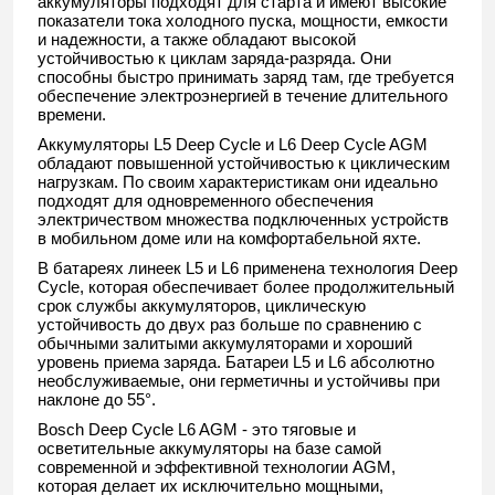
аккумуляторы подходят для старта и имеют высокие
показатели тока холодного пуска, мощности, емкости
и надежности, а также обладают высокой
устойчивостью к циклам заряда-разряда. Они
способны быстро принимать заряд там, где требуется
обеспечение электроэнергией в течение длительного
времени.
Аккумуляторы L5 Deep Cycle и L6 Deep Cycle AGM
обладают повышенной устойчивостью к циклическим
нагрузкам. По своим характеристикам они идеально
подходят для одновременного обеспечения
электричеством множества подключенных устройств
в мобильном доме или на комфортабельной яхте.
В батареях линеек L5 и L6 применена технология Deep
Cycle, которая обеспечивает более продолжительный
срок службы аккумуляторов, циклическую
устойчивость до двух раз больше по сравнению с
обычными залитыми аккумуляторами и хороший
уровень приема заряда. Батареи L5 и L6 абсолютно
необслуживаемые, они герметичны и устойчивы при
наклоне до 55°.
Bosch Deep Cycle L6 AGM - это тяговые и
осветительные аккумуляторы на базе самой
современной и эффективной технологии AGM,
которая делает их исключительно мощными,