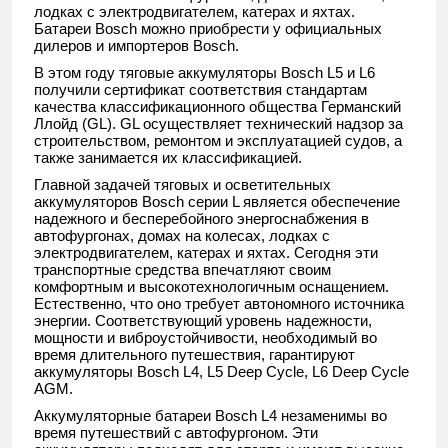
лодках с электродвигателем, катерах и яхтах.
Батареи Bosch можно приобрести у официальных
дилеров и импортеров Bosch.
В этом году тяговые аккумуляторы Bosch L5 и L6
получили сертификат соответствия стандартам
качества классификационного общества Германский
Ллойд (GL). GL осуществляет технический надзор за
строительством, ремонтом и эксплуатацией судов, а
также занимается их классификацией.
Главной задачей тяговых и осветительных
аккумуляторов Bosch серии L является обеспечение
надежного и бесперебойного энергоснабжения в
автофургонах, домах на колесах, лодках с
электродвигателем, катерах и яхтах. Сегодня эти
транспортные средства впечатляют своим
комфортным и высокотехнологичным оснащением.
Естественно, что оно требует автономного источника
энергии. Соответствующий уровень надежности,
мощности и виброустойчивости, необходимый во
время длительного путешествия, гарантируют
аккумуляторы Bosch L4, L5 Deep Cycle, L6 Deep Cycle
AGM.
Аккумуляторные батареи Bosch L4
незаменимы во
время путешествий с автофургоном. Эти