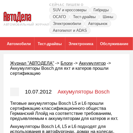
СЕЙЧАС ПИШЕМ О
SUV и кроссоверы
Гибриды
ОСАГО
Тест-драйвы
Шины
Электромобили
Авторынок
АВТОМОБИЛЬНЫЙ ЖУРНАЛ
Автопилот и ADAS
Автомобили
Тест-драйвы
Электроника
Обслуживание
Журнал "АВТОДЕЛА"
->
Блоги
->
Аккумулятор
->
Аккумуляторы Bosch для яхт и катеров прошли
сертификацию
10.07.2012
Аккумуляторы Bosch
для яхт и катеров прошли
Тяговые аккумуляторы Bosch L5 и L6 прошли
сертификацию классификационного общества
сертификацию
Германский Ллойд на соответствие требованиям,
предъявляемым к аккумуляторам для катеров и яхт.
Аккумуляторы Bosch L4, L5 и L6 подходят для
использования в автофургонах, домах на колесах,