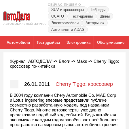
СЕЙЧАС ПИШЕМ О
SUV и кроссоверы
Гибриды
ОСАГО
Тест-драйвы
Шины
Электромобили
Авторынок
АВТОМОБИЛЬНЫЙ ЖУРНАЛ
Автопилот и ADAS
Автомобили
Тест-драйвы
Электроника
Обслуживание
Журнал "АВТОДЕЛА"
->
Блоги
->
Maks
->
Cherry Tiggo:
кроссовер по-китайски
26.01.2011
Cherry Tiggo: кроссовер
по-китайски
В 2004 году компании Chery Automobile Co, MAE Corp
и Lotus Ingenering впервые представили публике
совместно разработанную модель под названием
Cherry Tiggo. Многие автоэксперты уже давно
предсказали подобный ход событий. Ведь китайская
экономика с каждым годом завоёвывает всё большее
пространство на мировом рынке автомобилестроения,