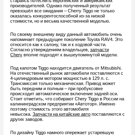
стараясь потеснить европейских и американских
производителей. Однако полученный результат
превзошёл все ожидания – Cherry Tiggo не только
оказалась конкурентоспособной из-за низкой
стоимости, но и весьма качественной моделью.
По своему внешнему виду данный автомобиль очень
напоминает предыдущее поколение Toyota RAV4. Это
относится как к салону, так и к ходовой части.
Согласно утверждениям владельцев,
запчасти
Chery
вполне подходят к вышеупомянутой модели.
Под капотом Tiggo находится двигатель от Mitsubishi.
На отечественный рынок автомобили поставляются с
4-цилиндровым мотором мощностью в 129 л. с.
Трансмиссия только механическая. Привод может
быть передним и полным – при пробуксовке
происходит автоматическое включение задней оси.
Стоит отметить, что собирают Chery Tiggo в России на
калининградском предприятии «Автотор». Именно
поэтому стоимость этого автомобиля
невысока.
Запчасти на китайские авто
поставляются с
других заводов.
По дизайну Tiggo намного опережает устаревшую