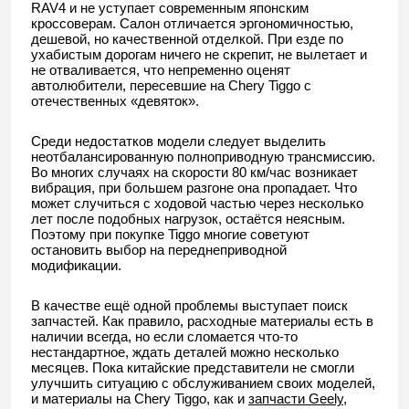
RAV4 и не уступает современным японским
кроссоверам. Салон отличается эргономичностью,
дешевой, но качественной отделкой. При езде по
ухабистым дорогам ничего не скрепит, не вылетает и
не отваливается, что непременно оценят
автолюбители, пересевшие на Chery Tiggo с
отечественных «девяток».
Среди недостатков модели следует выделить
неотбалансированную полноприводную трансмиссию.
Во многих случаях на скорости 80 км/час возникает
вибрация, при большем разгоне она пропадает. Что
может случиться с ходовой частью через несколько
лет после подобных нагрузок, остаётся неясным.
Поэтому при покупке Tiggo многие советуют
остановить выбор на переднеприводной
модификации.
В качестве ещё одной проблемы выступает поиск
запчастей. Как правило, расходные материалы есть в
наличии всегда, но если сломается что-то
нестандартное, ждать деталей можно несколько
месяцев. Пока китайские представители не смогли
улучшить ситуацию с обслуживанием своих моделей,
и материалы на Chery Tiggo, как и
запчасти Geely
,