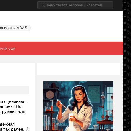
опилот и ADAS
елай сам
ни оценивают
машины. Но
струмент для
адёжная
и так далее. И