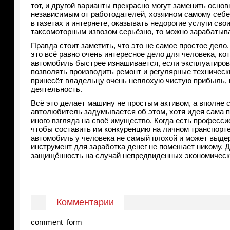
тот, и другой варианты прекрасно могут заменить осно
независимым от работодателей, хозяином самому себе
в газетах и интернете, оказывать недорогие услуги св
таксомоторным извозом серьёзно, то можно зарабатыва
Правда стоит заметить, что это не самое простое дело.
это всё равно очень интересное дело для человека, ко
автомобиль быстрее изнашивается, если эксплуатирова
позволять производить ремонт и регулярные техническ
принесёт владельцу очень неплохую чистую прибыль, к
деятельность.
Всё это делает машину не простым активом, а вполне с
автолюбитель задумывается об этом, хотя идея сама п
иного взгляда на своё имущество. Когда есть професс
чтобы составить им конкуренцию на личном транспорте
автомобиль у человека не самый плохой и может выдер
инструмент для заработка денег не помешает никому. Д
защищённость на случай непредвиденных экономически
Комментарии
comment_form