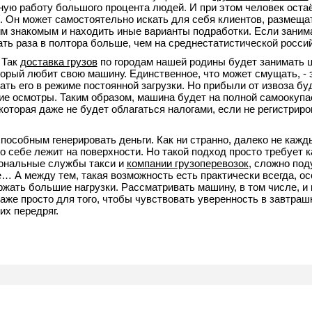
вную работу большого процента людей. И при этом человек оста
. Он может самостоятельно искать для себя клиентов, размеща
оим знакомым и находить иные варианты подработки. Если заним
ть раза в полтора больше, чем на среднестатистической россий
 Так
доставка грузов
по городам нашей родины будет занимать 
торый любит свою машину. Единственное, что может смущать, - э
ть его в режиме постоянной загрузки. Но прибыли от извоза бу
ие осмотры. Таким образом, машина будет на полной самоокупа
оторая даже не будет облагаться налогами, если не регистриро
пособным генерировать деньги. Как ни странно, далеко не кажд
о себе лежит на поверхности. Но такой подход просто требует 
иональные службы такси и
компании грузоперевозок
, сложно под
… А между тем, такая возможность есть практически всегда, о
жать большие нагрузки. Рассматривать машину, в том числе, и 
аже просто для того, чтобы чувствовать уверенность в завтраш
х передряг.