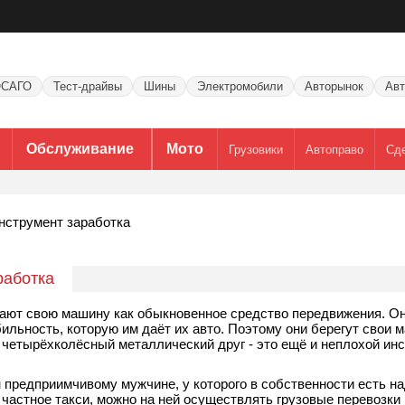
САГО
Тест-драйвы
Шины
Электромобили
Авторынок
Авт
Обслуживание
Мото
Грузовики
Автоправо
Сд
нструмент заработка
работка
ют свою машину как обыкновенное средство передвижения. О
ильность, которую им даёт их авто. Поэтому они берегут свои 
 четырёхколёсный металлический друг - это ещё и неплохой ин
 предприимчивому мужчине, у которого в собственности есть н
 частное такси, можно на ней осуществлять
грузовые перевозки