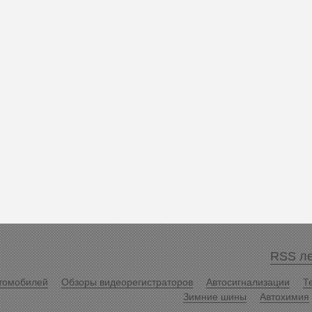
RSS ле
томобилей
Обзоры видеорегистраторов
Автосигнализации
Т
Зимние шины
Автохимия