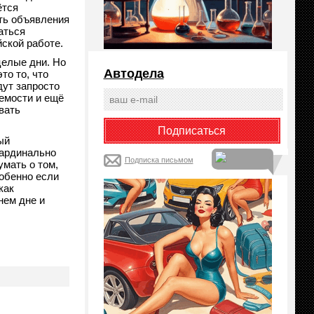
ётся
ть объявления
аться
ской работе.
целые дни. Но
Автодела
то то, что
дут запросто
емости и ещё
вать
ый
кардинально
Подписка письмом
умать о том,
собенно если
как
нем дне и