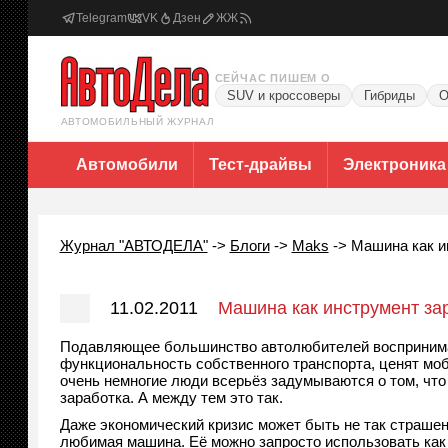
Telegram
VK
Дзен
ЖЖ
СЕЙЧАС ПИШЕМ О
SUV и кроссоверы
Гибриды
О
АВТОМОБИЛЬНЫЙ ЖУРНАЛ
Автомобили
Тест-драйвы
Электроника
Журнал "АВТОДЕЛА"
->
Блоги
->
Maks
->
Машина как и
11.02.2011
Машина как инструмент за
Подавляющее большинство автолюбителей воспринима
функциональность собственного транспорта, ценят моб
очень немногие люди всерьёз задумываются о том, что
заработка. А между тем это так.
Даже экономический кризис может быть не так страшен
любимая машина. Её можно запросто использовать как