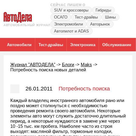
СЕЙЧАС ПИШЕМ О
SUV и кроссоверы
Гибриды
ОСАГО
Тест-драйвы
Шины
Электромобили
Авторынок
АВТОМОБИЛЬНЫЙ ЖУРНАЛ
Автопилот и ADAS
Автомобили
Тест-драйвы
Электроника
Обслуживание
Журнал "АВТОДЕЛА"
->
Блоги
->
Maks
->
Потребность поиска новых деталей
26.01.2011
Потребность поиска
новых деталей
Каждый владелец иностранного автомобиля рано или
поздно может столкнуться с необходимостью
проведения ремонта своего автомобиля. Некоторые
элементы авто могут служить достаточно длительный
период, а некоторые нуждаются в замене уже через
10 -15 тыс. км пробега. Наиболее часто из строя
выходят: масляной фильтр, тормозные колодки,