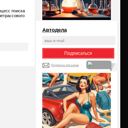
оцесс поиска
нетрассового
Автодела
Подписка письмом