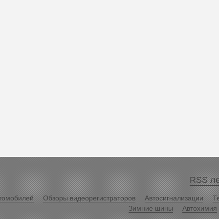
RSS ле
томобилей
Обзоры видеорегистраторов
Автосигнализации
Т
Зимние шины
Автохимия