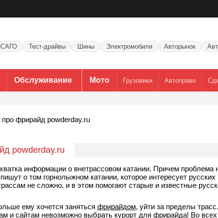
САГО
Тест-драйвы
Шины
Электромобили
Авторынок
Авт
Обслуживание
Мото
Грузовики
Автоправо
Сд
 про фрирайд powderday.ru
йд powderday.ru
хватка информации о внетрассовом катании. Причем проблема 
 пишут о том горнолыжном катании, которое интересует русских
трассам не сложно, и в этом помогают старые и известные русс
ольше ему хочется заняться
фрирайдом
, уйти за пределы трасс.
гам и сайтам невозможно выбрать курорт для фрирайда! Во всех