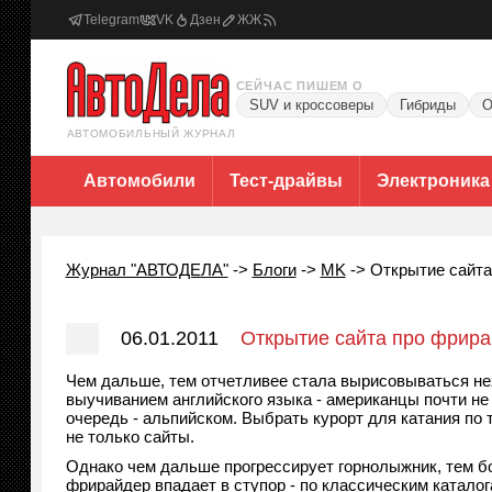
Telegram
VK
Дзен
ЖЖ
СЕЙЧАС ПИШЕМ О
SUV и кроссоверы
Гибриды
О
АВТОМОБИЛЬНЫЙ ЖУРНАЛ
Автомобили
Тест-драйвы
Электроника
Журнал "АВТОДЕЛА"
->
Блоги
->
MK
->
Открытие сайта
06.01.2011
Открытие сайта про фрира
Чем дальше, тем отчетливее стала вырисовываться не
выучиванием английского языка - американцы почти не
очередь - альпийском. Выбрать курорт для катания по 
не только сайты.
Однако чем дальше прогрессирует горнолыжник, тем б
фрирайдер впадает в ступор - по классическим катало