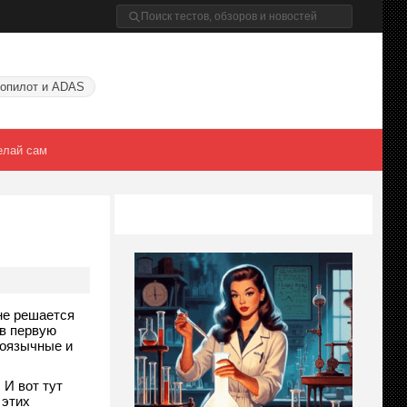
опилот и ADAS
елай сам
не решается
 в первую
коязычные и
 И вот тут
 этих