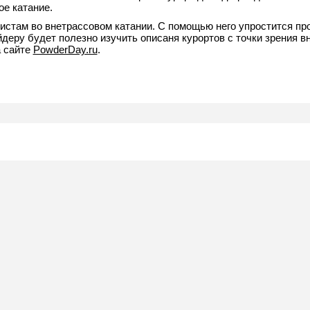
е катание.
истам во внетрассовом катании. С помощью него упростится пр
деру будет полезно изучить описаня курортов с точки зрения в
а сайте
PowderDay.ru
.