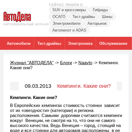
СЕЙЧАС ПИШЕМ О
SUV и кроссоверы
Гибриды
ОСАГО
Тест-драйвы
Шины
Электромобили
Авторынок
АВТОМОБИЛЬНЫЙ ЖУРНАЛ
Автопилот и ADAS
Автомобили
Тест-драйвы
Электроника
Обслуживание
Журнал "АВТОДЕЛА"
->
Блоги
->
Naavto
->
Кемпинги.
Какие они?
09.03.2013
Кемпинги. Какие они?
Кемпинги. Какие они?
В Европейских кемпингах стоимость стоянки зависит
от их «звездности» (категории) и региона
расположения. Самыми дорогими считаются кемпинги
вокруг Венеции, не смотря на то, что они не самого
высокого качества. Ведь Венеция – город, стоящий на
воде и все стоянки для автодомов расположены в ее