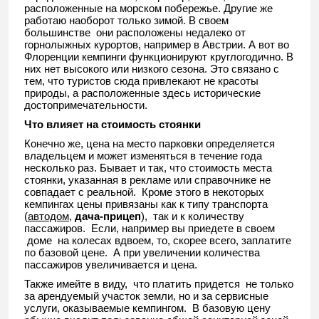
расположенные на морском побережье. Другие же
работаю наоборот только зимой. В своем
большинстве они расположены недалеко от
горнолыжных курортов, например в Австрии. А вот во
Флоренции кемпинги функционируют круглогодично. В
них нет высокого или низкого сезона. Это связано с
тем, что туристов сюда привлекают не красоты
природы, а расположенные здесь исторические
достопримечательности.
Что влияет на стоимость стоянки
Конечно же, цена на место парковки определяется
владельцем и может изменяться в течение года
несколько раз. Бывает и так, что стоимость места
стоянки, указанная в рекламе или справочнике не
совпадает с реальной. Кроме этого в некоторых
кемпингах цены привязаны как к типу транспорта
(
автодом
,
дача-прицеп
), так и к количеству
пассажиров. Если, например вы приедете в своем
доме на колесах вдвоем, то, скорее всего, заплатите
по базовой цене. А при увеличении количества
пассажиров увеличивается и цена.
Также имейте в виду, что платить придется не только
за арендуемый участок земли, но и за сервисные
услуги, оказываемые кемпингом. В базовую цену