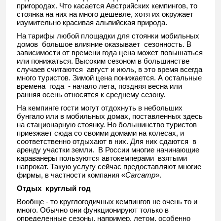
пригородах. Что касается Австрийских кемпингов, то
стоянка на них на много дешевле, хотя их окружает
изумительно красивая альпийская природа.
На тарифы любой площадки для стоянки мобильных
домов большое влияние оказывает сезонность. В
зависимости от времени года цена может повышаться
или понижаться. Высоким сезоном в большинстве
случаев считаются август и июль, в это время всегда
много туристов. Зимой цена понижается. А остальные
времена года - начало лета, поздняя весна или
ранняя осень относятся к среднему сезону.
На кемпинге гости могут отдохнуть в небольших
бунгало или в мобильных домах, поставленных здесь
на стационарную стоянку. Но большинство туристов
приезжает сюда со своими домами на колесах, и
соответственно отдыхают в них. Для них сдаются в
аренду участки земли. В России многие начинающие
караванеры пользуются автокемперами взятыми
напрокат. Такую услугу сейчас предоставляют многие
фирмы, в частности компания «
Carcamp
».
Отдых круглый год
Вообще - то круглогодичных кемпингов не очень то и
много. Обычно они функционируют только в
определенные сезоны, например, летом, особенно