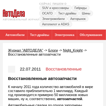
СЕЙЧАС ПИШЕМ О
SUV и кроссоверы
Гибриды
ОСАГО
Тест-драйвы
Шины
Электромобили
Авторынок
АВТОМОБИЛЬНЫЙ ЖУРНАЛ
Автопилот и ADAS
Автомобили
Тест-драйвы
Электроника
Обслуживание
Журнал "АВТОДЕЛА"
->
Блоги
->
Night_Knight
->
Восстановленные автозапчасти
22.07.2011
Восстановленные
автозапчасти
Восстановленные автозапчасти
К началу 2011 года количество автомобилей в мире
составило приблизительно 1 миллиард. Каждый
год производится примерно 50 миллионов новых
машин, ну и, соответственно,
автозапчастей
.
Автомобильные свалки до отказа заполнены