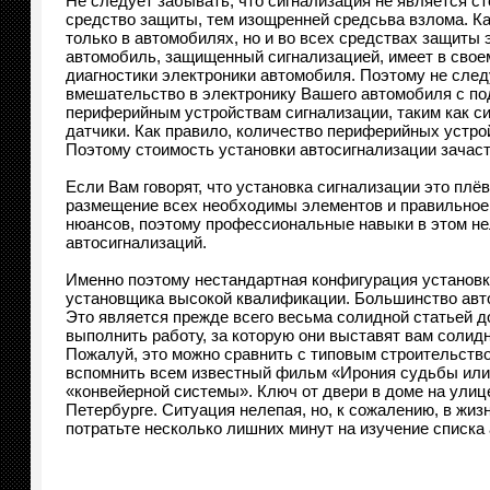
Не следует забывать, что сигнализация не является с
средство защиты, тем изощренней средсьва взлома. Ка
только в автомобилях, но и во всех средствах защиты
автомобиль, защищенный сигнализацией, имеет в свое
диагностики электроники автомобиля. Поэтому не след
вмешательство в электронику Вашего автомобиля с под
периферийным устройствам сигнализации, таким как с
датчики. Как правило, количество периферийных устрой
Поэтому стоимость установки автосигнализации зачас
Если Вам говорят, что установка сигнализации это плёв
размещение всех необходимы элементов и правильное 
нюансов, поэтому профессиональные навыки в этом не
автосигнализаций.
Именно поэтому нестандартная конфигурация установ
установщика высокой квалификации. Большинство авто
Это является прежде всего весьма солидной статьей дох
выполнить работу, за которую они выставят вам солидн
Пожалуй, это можно сравнить с типовым строительство
вспомнить всем известный фильм «Ирония судьбы или с
«конвейерной системы». Ключ от двери в доме на улиц
Петербурге. Ситуация нелепая, но, к сожалению, в жи
потратьте несколько лишних минут на изучение списка