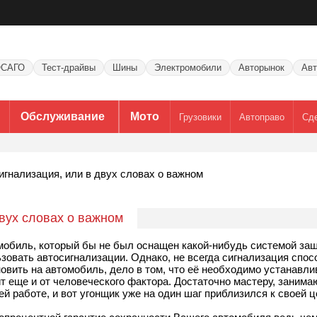
САГО
Тест-драйвы
Шины
Электромобили
Авторынок
Авт
Обслуживание
Мото
Грузовики
Автоправо
Сд
игнализация, или в двух словах о важном
вух словах о важном
мобиль, который бы не был оснащен какой-нибудь системой защ
овать автосигнализации. Однако, не всегда сигнализация спос
новить на автомобиль, дело в том, что её необходимо устанавли
ит еще и от человеческого фактора. Достаточно мастеру, заним
й работе, и вот угонщик уже на один шаг приблизился к своей ц