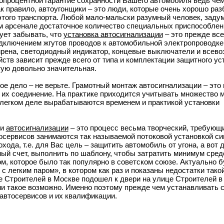
топроцентной гарантие сохранности Вашего автомобиля ведь че
к правило, автоугонщики – это люди, которые очень хорошо раз
 этого транспорта. Любой мало-мальски разумный человек, заду
м арсенале достаточное количество специальных приспособлен
ует забывать, что
установка автосигнализации
– это прежде все
ключением жгутов проводов к автомобильной электропроводке, 
ирена, светодиодный индикатор, концевые выключатели и всев
ств зависит прежде всего от типа и комплектации защитного ус
тую довольно значительная.
ое дело – не верьте. Грамотный монтаж автосигнализации – это 
их соединение. На практике приходится учитывать множество 
легком деле вырабатываются временем и практикой установки
ки
автосигнализации
– это процесс весьма творческий, требующ
сервисов занимаются так называемой потоковой установкой си
ода, т.е. для Вас цель – защитить автомобиль от угона, а вот д
ый счет, выполнить по шаблону, чтобы затратить минимум средс
м, которое было так популярно в советском союзе. Актуально б
 легким паром», в котором как раз и показаны недостатки тако
е Строителей в Москве подошел к двери на улице Строителей в
зни такое возможно. Именно поэтому прежде чем устанавливать 
 автосервисов и их квалификации.