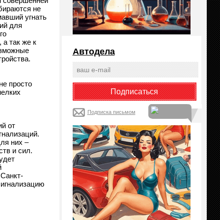
м совершенней
бираются не
мавший угнать
ий для
го
а так же к
озможные
Автодела
тройства.
не просто
мелких
Подписка письмом
ий от
гнализаций.
ля них –
тв и сил.
удет
й
 Санкт-
сигнализацию