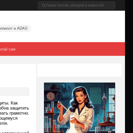
опилот и ADAS
елай сам
иты. Как
обна защитить
вать грамотно.
ающемуся
ели.