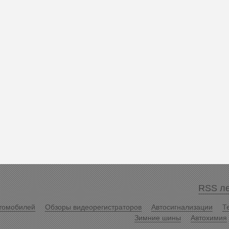
RSS ле
томобилей
Обзоры видеорегистраторов
Автосигнализации
Т
Зимние шины
Автохимия