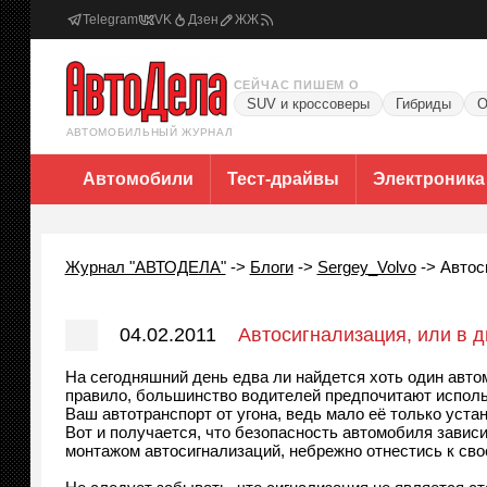
Telegram
VK
Дзен
ЖЖ
СЕЙЧАС ПИШЕМ О
SUV и кроссоверы
Гибриды
О
АВТОМОБИЛЬНЫЙ ЖУРНАЛ
Автомобили
Тест-драйвы
Электроника
Журнал "АВТОДЕЛА"
->
Блоги
->
Sergey_Volvo
->
Автос
04.02.2011
Автосигнализация, или в д
На сегодняшний день едва ли найдется хоть один авто
правило, большинство водителей предпочитают использ
Ваш автотранспорт от угона, ведь мало её только уста
Вот и получается, что безопасность автомобиля завис
монтажом автосигнализаций, небрежно отнестись к свое