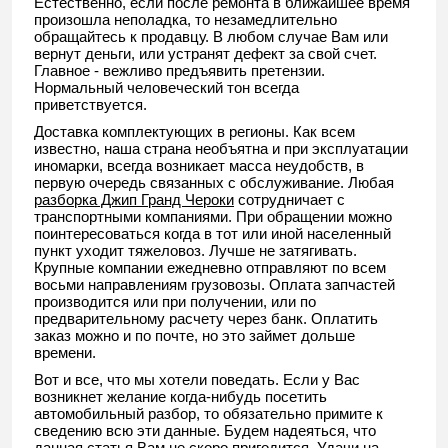
Естественно, если после ремонта в ближайшее время
произошла неполадка, то незамедлительно
обращайтесь к продавцу. В любом случае Вам или
вернут деньги, или устранят дефект за свой счет.
Главное - вежливо предъявить претензии.
Нормальный человеческий тон всегда
приветствуется.
Доставка комплектующих в регионы. Как всем
известно, наша страна необъятна и при эксплуатации
иномарки, всегда возникает масса неудобств, в
первую очередь связанных с обслуживание. Любая
разборка Джип Гранд Чероки
сотрудничает с
транспортными компаниями. При обращении можно
поинтересоваться когда в тот или иной населенный
пункт уходит тяжеловоз. Лучше не затягивать.
Крупные компании ежедневно отправляют по всем
восьми направлениям грузовозы. Оплата запчастей
производится или при получении, или по
предварительному расчету через банк. Оплатить
заказ можно и по почте, но это займет дольше
времени.
Вот и все, что мы хотели поведать. Если у Вас
возникнет желание когда-нибудь посетить
автомобильный разбор, то обязательно примите к
сведению всю эти данные. Будем надеяться, что
данная статья Вам не скоро пригодится. Удачи на