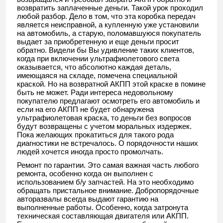
возвратить заплаченные деньги. Такой урок проходил
любой разбор. Дело в том, что эта коробка передач
является неисправной, а купленную уже установили
на автомобиль, а старую, поломавшуюся покупатель
выдает за приобретенную и еще деньги просит
обратно. Видели бы Вы удивление таких клиентов,
когда при включении ультрафиолетового света
оказывается, что абсолютно каждая деталь,
имеющаяся на складе, помечена специальной
краской. Но на возвратной АКПП этой краске в помине
быть не может. Ради интереса недовольному
покупателю предлагают осмотреть его автомобиль и
если на его АКПП не будет обнаружена
ультрафиолетовая краска, то деньги без вопросов
будут возвращены с учетом моральных издержек.
Пока желающих прокатиться для такого рода
диагностики не встречалось. О порядочности наших
людей хочется иногда просто промолчать.
Ремонт по гарантии. Это самая важная часть любого
ремонта, особенно когда он выполнен с
использованием б/у запчастей. На это необходимо
обращать пристальное внимание. Добропорядочные
авторазвалы всегда выдают гарантию на
выполненные работы. Особенно, когда затронута
техническая составляющая двигателя или АКПП.