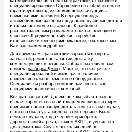
категории включая в себя контрактные, страховые и
специализированные. Обращение на любой из них не
гарантирует выход из сложившейся ситуации с
наименьшими потерями. В первую очередь
автомобильные разборы предлагают кузовные детали
и только потом все остальное. К наиболее
распространенным развалам относятся немецкие и
японские. К редким английские, корейские,
итальянские и конечно американские, о которых мы
Вам расскажем подробнее.
Для примера мы рассмотрим варианты возврата
запчастей, ремонт по гарантии, доставку
комплектующих в регионы. Собрать материал нам
помогла
разборка Джип
в Москве, относящаяся к
специализированной и имеющая в наличии
профессиональное ремонтное оборудование.
Специалисты разбора помогли нам понять всю
специфику аналогичных компаний.
Возврат запчастей. Далеко не каждый авторазвал
выдает гарантию на свой товар. Большинство фирм
принимают неисправную деталь только в том случае,
если она была установлена на их сервисе. Было
немало случаев, когда человек приобретал
дорогостоящий агрегат, скажем АКПП, и увозил его
для демонтажа. Спустя несколько дней он
возвращался и требовал забрать АКПП обратно и