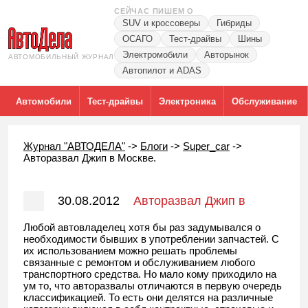
СЕЙЧАС ПИШЕМ О
SUV и кроссоверы
Гибриды
ОСАГО
Тест-драйвы
Шины
Электромобили
Авторынок
АВТОМОБИЛЬНЫЙ ЖУРНАЛ
Автопилот и ADAS
Автомобили
Тест-драйвы
Электроника
Обслуживание
Журнал "АВТОДЕЛА"
->
Блоги
->
Super_car
->
Авторазвал Джип в Москве.
30.08.2012
Авторазвал Джип в
Москве.
Любой автовладелец хотя бы раз задумывался о
необходимости бывших в употреблении запчастей. С
их использованием можно решать проблемы
связанные с ремонтом и обслуживанием любого
транспортного средства. Но мало кому приходило на
ум то, что авторазвалы отличаются в первую очередь
классификацией. То есть они делятся на различные