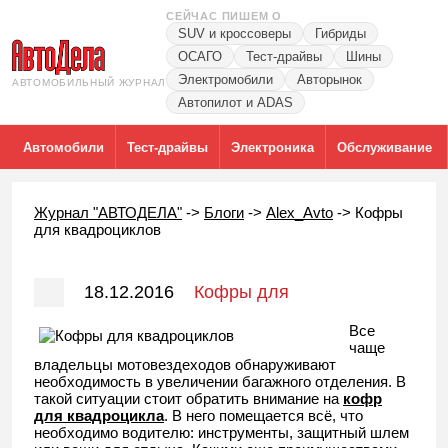
СЕЙЧАС ПИШЕМ О
SUV и кроссоверы
Гибриды
ОСАГО
Тест-драйвы
Шины
Электромобили
Авторынок
АВТОМОБИЛЬНЫЙ ЖУРНАЛ
Автопилот и ADAS
Автомобили
Тест-драйвы
Электроника
Обслуживание
Журнал "АВТОДЕЛА"
->
Блоги
->
Alex_Avto
->
Кофры
для квадроциклов
18.12.2016
Кофры для
квадроциклов
Все
чаще
владельцы мотовездеходов обнаруживают
необходимость в увеличении багажного отделения. В
такой ситуации стоит обратить внимание на
кофр
для квадроцикла
. В него помещается всё, что
необходимо водителю: инструменты, защитный шлем