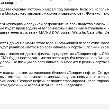
ранспорта.
одства судовых моторных масел под брендом Texaco с исполь
и Московского заводов смазочных материалов (г. Фрязино), вх
ертификацию и получили разрешение на производство смазочн
рые будет производить «Газпромнефть-смазочные материалы», 
ателей и систем - MAN-B & W, Sulzer, Wartsila, Caterpillar, De
ется до конца марта этого года. В ближайшей перспективе масл
удут реализовываться во всех ключевых портах Олссии и Укра
довых масел создается филиал предприятия «Газпромнефть-СМ»
-СМ» будет поставлять масла оператору бункеровочного бизнес
 прочные позиции во всех ключевых морских и речных портах 
ий.
 шагом в развитии масляного бизнеса «Газпром нефти». Сотру
чных материалов поможет компании получить новый опыт и сов
 бизнесом «Газпром нефти» позволит сформировать гарантиров
ской дирекции «Газпром нефти» Леван К
адагидзе.