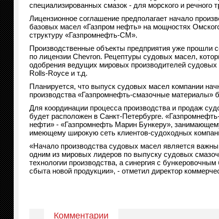
специализированных смазок - для морского и речного т
Лицензионное соглашение предполагает начало произв
базовых масел «Газпром нефть» на мощностях Омского 
структуру «Газпромнефть-СМ».
Производственные объекты предприятия уже прошли с
по лицензии Chevron. Рецептуры судовых масел, кото
одобрения ведущих мировых производителей судовых двиг
Rolls-Royce и т.д.
Планируется, что выпуск судовых масел компании начн
производства «Газпромнефть-смазочные материалы» б
Для координации процесса производства и продаж су
будет расположен в Санкт-Петербурге. «Газпромнефть
нефти» - «Газпромнефть Марин Бункеру», занимающему
имеющему широкую сеть клиентов-судоходных компан
«Начало производства судовых масел является важным
одним из мировых лидеров по выпуску судовых смазо
технологии производства, а синергия с бункеровочным
сбыта новой продукции», - отметил директор коммерче
Комментарии