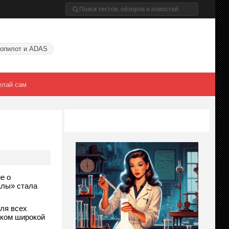
опилот и ADAS
елай сам
е о
алы» стала
ля всех
иком широкой