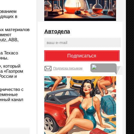
зованием
одящих в
ых материалов
Автодела
имеют
utz, ABB,
а Texaco
ины.
, который
Подписка письмом
а «Газпром
России и
дничество с
ременные
анный канал