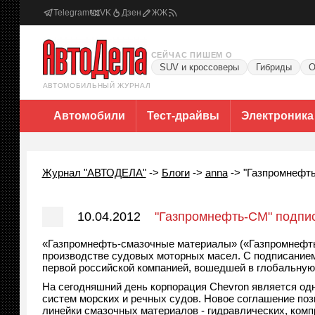
Telegram
VK
Дзен
ЖЖ
СЕЙЧАС ПИШЕМ О
SUV и кроссоверы
Гибриды
О
АВТОМОБИЛЬНЫЙ ЖУРНАЛ
Автомобили
Тест-драйвы
Электроника
Журнал "АВТОДЕЛА"
->
Блоги
->
anna
->
"Газпромнефть
10.04.2012
"Газпромнефть-CM" подпис
«Газпромнефть-смазочные материалы» («Газпромнефть
производстве судовых моторных масел. С подписание
первой российской компанией, вошедшей в глобальную 
На сегодняшний день корпорация Chevron является од
систем морских и речных судов. Новое соглашение по
линейки смазочных материалов - гидравлических, ком