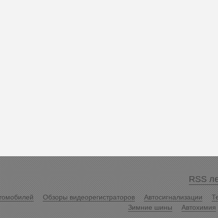
RSS ле
томобилей
Обзоры видеорегистраторов
Автосигнализации
Т
Зимние шины
Автохимия