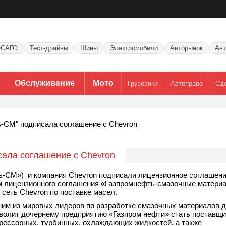
САГО
Тест-драйвы
Шины
Электромобили
Авторынок
Авт
Обслуживание
Мото
Грузовики
Автоправо
Сд
-CM" подписала соглашение с Chevron
ала соглашение с Chevron
-СМ») и компания Chevron подписали лицензионное соглашени
м лицензионного соглашения «Газпромнефть-смазочные матери
сеть Chevron по поставке масел.
ним из мировых лидеров по разработке смазочных материалов д
зволит дочернему предприятию «Газпром нефти» стать поставщ
прессорных, турбинных, охлаждающих жидкостей, а также