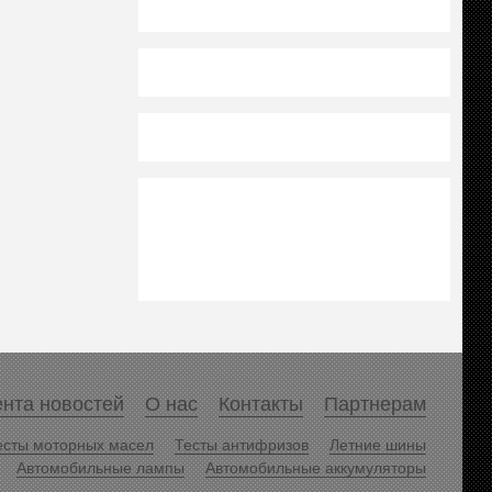
нта новостей
О нас
Контакты
Партнерам
есты моторных масел
Тесты антифризов
Летние шины
Автомобильные лампы
Автомобильные аккумуляторы