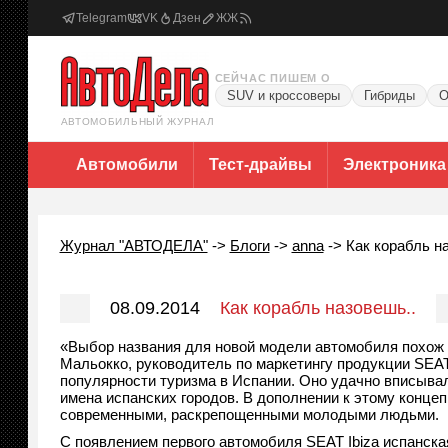
Telegram
VK
Дзен
ЖЖ
СЕЙЧАС ПИШЕМ О
SUV и кроссоверы
Гибриды
О
АВТОМОБИЛЬНЫЙ ЖУРНАЛ
Автомобили
Тест-драйвы
Электроника
Журнал "АВТОДЕЛА"
->
Блоги
->
anna
->
Как корабль н
08.09.2014
Как корабль назовешь..
«Выбор названия для новой модели автомобиля похож 
Мальокко, руководитель по маркетингу продукции SEAT 
популярности туризма в Испании. Оно удачно вписывал
имена испанских городов. В дополнении к этому конце
современными, раскрепощенными молодыми людьми.
С появлением первого автомобиля SEAT Ibiza испанска