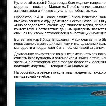
Культовый остров Ибица всегда был модным направлен
модели», – поясняет Мальокко. По её мнению название
запоминаться и хорошо звучать на любом языке».
Проректор ESADE Brand Institute Ориоль Иглесиас, за
высказыванием о «фундаментальнос
ти» названий. Он 
«Оно определяет значение идентичности марки, легко 
контекстах». Соответствие данным критериям является
свыше 80% своих автомобилей и в настоящий момент пр
Более того мэр Ибицы Вирджиния Мари считает, что S
неразрывно связан с динамичным и молодежным характ
молодости и продолжает быть послом нашей страны».
Длительное присутствие на рынке, смена четырех пок
считать Ibiza культовым автомобилем. «Хотя с течени
зрелым, а автомобиль стал гораздо более технологичны
подходит модели», — говорит г-жа Мальокко.
На российском рынке эта культовая модель испанского
пятидверный хетчбэк.