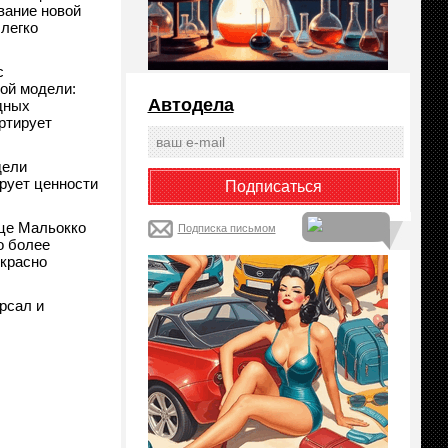
вание новой
легко
с
той модели:
Автодела
дных
ртирует
дели
рует ценности
нце Мальокко
Подписка письмом
о более
екрасно
рсал и