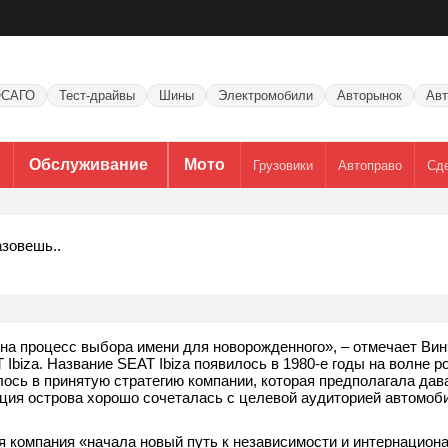
САГО
Тест-драйвы
Шины
Электромобили
Авторынок
Авт
Обслуживание
Мото
Грузовики
Автоправо
Сд
азовешь..
на процесс выбора имени для новорожденного», – отмечает Ви
Ibiza. Название SEAT Ibiza появилось в 1980-е годы на волне р
ось в принятую стратегию компании, которая предполагала да
пция острова хорошо сочеталась с целевой аудиторией автомоб
я компания «начала новый путь к независимости и интернацион