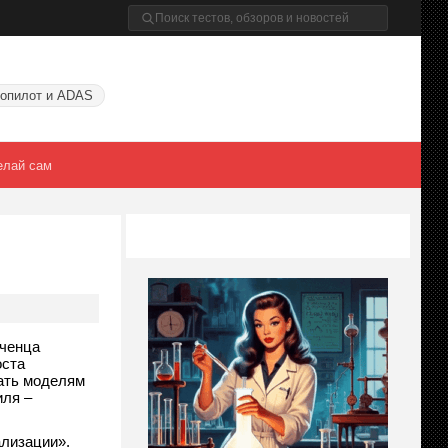
опилот и ADAS
елай сам
нченца
оста
вать моделям
иля –
ализа
ции».