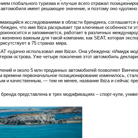
ием глобального туризма и «лучше всего отражал позициониро
 автомобиля имеет решающее значение, и поэтому оно «должно 
нимающийся исследованиями в области брендинга, соглашается 
убежден, что имя Ibiza раскрывает три ключевые особенности э
произносится и запоминается, работает в различных междунаро
 жизненно важным для такой компании, как SEAT, которая экспо
исутствует в 75 странах мира.
EAT «удачно использовал имя Ibiza». Она убеждена: «Имидж мо
ером острова. Уже четыре поколения этот автомобиль деклари
олений и около 5 млн проданных автомобилей позволяют Винче
ем времени первоначальное позиционирование изменилось, стал
м и качественным, — тем не менее, название Ibiza и сейчас пр
 бренда представлена в трех модификациях – спорт-купе, униве