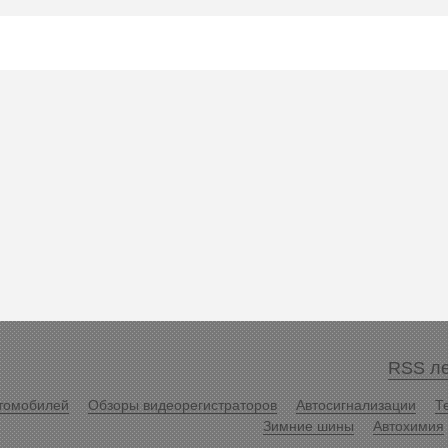
RSS ле
томобилей
Обзоры видеорегистраторов
Автосигнализации
Т
Зимние шины
Автохимия