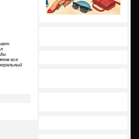
вает
ал
 Мы
меем все
неральный