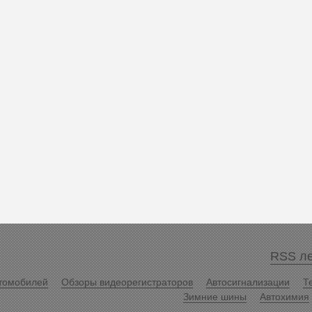
RSS ле
томобилей
Обзоры видеорегистраторов
Автосигнализации
Т
Зимние шины
Автохимия