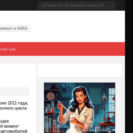
опилот и ADAS
елай сам
не 2011 года,
олного цикла
бщее
ый момент
0 автомобилей