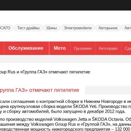
САГО
Тест-драйвы
Шины
Электромобили
Авторынок
Авт
Обслуживание
Мото
Грузовики
Автоправо
Сд
oup Rus и «Группа ГАЗ» отмечают пятилетие
Группа ГАЗ» отмечают пятилетие
сали соглашение о контрактной сборке в Нижнем Новгороде в ию
ущена крупноузловая сборка модели ŠKODA Yeti. Производство п
у и сборку автомобилей, было запущено в декабре 2012 года.
ло производство моделей Volkswagen Jetta и ŠKODA Octavia. О
лашения между Volkswagen Group Rus и «Группой ГАЗ», на данн
изводственная мощность нижегородского предприятия – 132 00