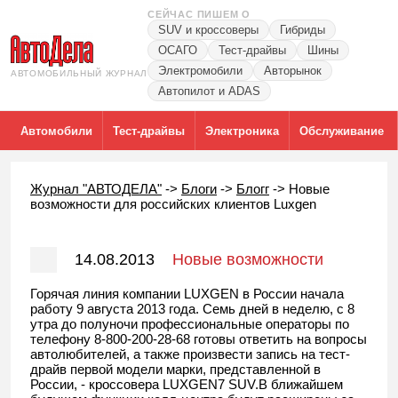
СЕЙЧАС ПИШЕМ О
SUV и кроссоверы
Гибриды
ОСАГО
Тест-драйвы
Шины
Электромобили
Авторынок
АВТОМОБИЛЬНЫЙ ЖУРНАЛ
Автопилот и ADAS
Автомобили
Тест-драйвы
Электроника
Обслуживание
Журнал "АВТОДЕЛА"
->
Блоги
->
Блогг
->
Новые
возможности для российских клиентов Luxgen
14.08.2013
Новые возможности
для российских клиентов Luxgen
Горячая линия компании LUXGEN в России начала
работу 9 августа 2013 года. Семь дней в неделю, с 8
утра до полуночи профессиональные операторы по
телефону 8-800-200-28-68 готовы ответить на вопросы
автолюбителей, а также произвести запись на тест-
драйв первой модели марки, представленной в
России, - кроссовера LUXGEN7 SUV.В ближайшем