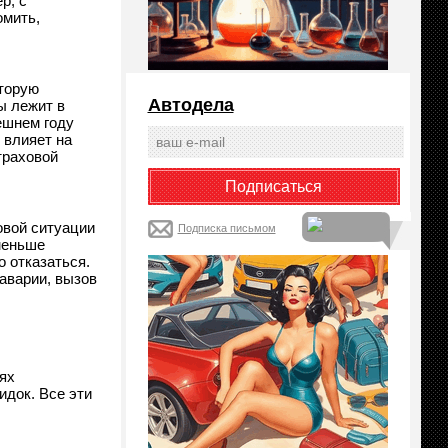
р, с
омить,
оторую
Автодела
ы лежит в
ешнем году
 влияет на
траховой
овой ситуации
Подписка письмом
меньше
 отказаться.
аварии, вызов
ях
идок. Все эти