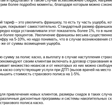
ам и предлагают в таком случае всевозможные скидки, наприме
рим более подробно моменты, благодаря которым можно сэкон
й тариф – это увеличить франшизу, то есть ту часть ущерба, к
ации, покрывает самостоятельно. Стандартный размер франшиз
редко когда устанавливали этот показатель более 1%, то в нын
 и более процентов. Увеличение франшизы весьма существенно
фру на 5-10%, но надо понимать, что в случае возникновения с
о же от суммы возмещения ущерба.
 сумму за полис каско, а выплату в случае наступления страх
рекомендуют своим клиентам включать в договор страхования 
вает множество нюансов и от некоторых из них можно свободно
а каско сопутствующие услуги при ДТП (вызов врачей на место 
еньшить стоимость страхового полиса на 1-5%.
ля привлечения новых клиентов, размеры скидок в таких случа
 различные дисконтные программы и системы накопительных ск
страхового полиса каско.