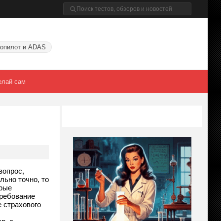
опилот и ADAS
елай сам
вопрос,
ьно точно, то
орые
требование
е страхового