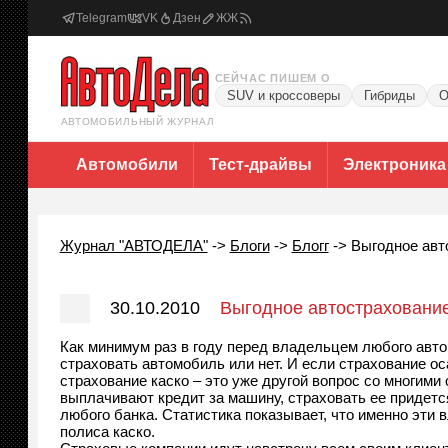
Telegram
VK
Дзен
ЖЖ
СЕЙЧАС ПИШЕМ О
SUV и кроссоверы
Гибриды
О
АВТОМОБИЛЬНЫЙ ЖУРНАЛ
Автомобили
Тест-драйвы
Электроника
Журнал "АВТОДЕЛА"
->
Блоги
->
Блогг
->
Выгодное авт
30.10.2010
Выгодное автостраховани
Как минимум раз в году перед владельцем любого авто
страховать автомобиль или нет. И если страхование ос
страхование каско – это уже другой вопрос со многим
выплачивают кредит за машину, страховать ее придетс
любого банка. Статистика показывает, что именно эти
полиса каско.