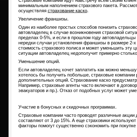
Страховые компании идут навстречу всем своим клиент
минимальным наполнением страхового пакета. Рассмот
осуществляя
страхование каско
.
Увеличение франшизы.
Один из наиболее простых способов понизить страхово
автовладелец в случае возникновения страховой ситу
пределах 0-5%, и если в прошлом году автовладельцы 
нередки случаи установления франшизы в размере 2-х
стоимость страхового полиса и может уменьшить эту ци
ситуации автовладелец недополучит примерно стольк
Уменьшение опций.
Если автовладелец хочет заплатить как можно меньшую
хотелось бы получить побольше, страховые компании 
дополнительных опций. Страхование каско предусматри
Например, страховые агенты часто включают в договор
эвакуаторов и пр.). Отказ от подобных услуг может ум
Участие в бонусных и скидочных программах.
Страховые компании часто проводят различные акции д
составляют от 3 до 15%. А еще страховики используют
факторы помогут существенно сэкономить при покупке 