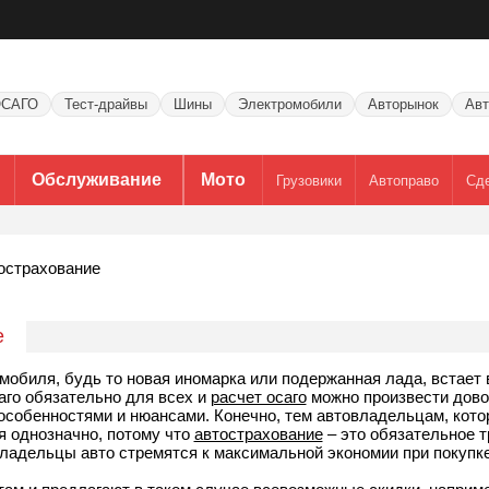
САГО
Тест-драйвы
Шины
Электромобили
Авторынок
Авт
Обслуживание
Мото
Грузовики
Автоправо
Сд
острахование
е
мобиля, будь то новая иномарка или подержанная лада, встает 
аго обязательно для всех и
расчет осаго
можно произвести довол
и особенностями и нюансами. Конечно, тем автовладельцам, кот
я однозначно, потому что
автострахование
– это обязательное 
 владельцы авто стремятся к максимальной экономии при покупк