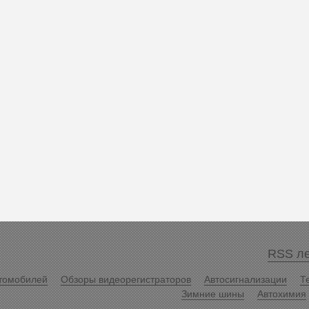
RSS ле
томобилей
Обзоры видеорегистраторов
Автосигнализации
Т
Зимние шины
Автохимия