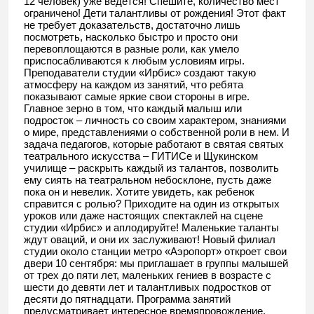
12 человек) уже ведется! Спешите, количество мест
ограничено! Дети талантливы от рождения! Этот факт
не требует доказательств, достаточно лишь
посмотреть, насколько быстро и просто они
перевоплощаются в разные роли, как умело
приспосабливаются к любым условиям игры.
Преподаватели студии «Ирбис» создают такую
атмосферу на каждом из занятий, что ребята
показывают самые яркие свои стороны в игре.
Главное зерно в том, что каждый малыш или
подросток – личность со своим характером, знаниями
о мире, представлениями о собственной роли в нем. И
задача педагогов, которые работают в святая святых
театрального искусства – ГИТИСе и Щукинском
училище – раскрыть каждый из талантов, позволить
ему сиять на театральном небосклоне, пусть даже
пока он и невелик. Хотите увидеть, как ребенок
справится с ролью? Приходите на один из открытых
уроков или даже настоящих спектаклей на сцене
студии «Ирбис» и аплодируйте! Маленькие таланты
ждут оваций, и они их заслуживают! Новый филиал
студии около станции метро «Аэропорт» откроет свои
двери 10 сентября: мы приглашает в группы малышей
от трех до пяти лет, маленьких гениев в возрасте с
шести до девяти лет и талантливых подростков от
десяти до пятнадцати. Программа занятий
предусматривает интересное времяпровождение,