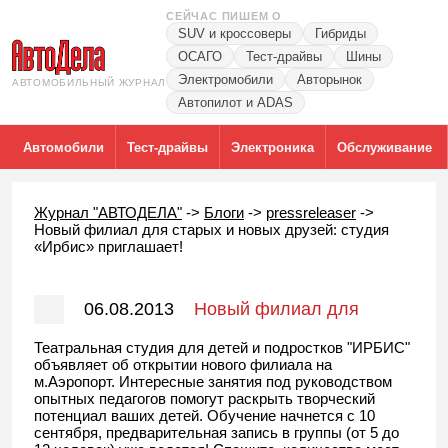
СЕЙЧАС ПИШЕМ О
SUV и кроссоверы
Гибриды
ОСАГО
Тест-драйвы
Шины
Электромобили
Авторынок
АВТОМОБИЛЬНЫЙ ЖУРНАЛ
Автопилот и ADAS
Автомобили
Тест-драйвы
Электроника
Обслуживание
Журнал "АВТОДЕЛА"
->
Блоги
->
pressreleaser
->
Новый филиал для старых и новых друзей: студия
«Ирбис» приглашает!
06.08.2013
Новый филиал для
старых и новых друзей: студия
Театральная студия для детей и подростков "ИРБИС"
объявляет об открытии нового филиала на
«Ирбис» приглашает!
м.Аэропорт. Интересные занятия под руководством
опытных педагогов помогут раскрыть творческий
потенциал ваших детей. Обучение начнется с 10
сентября, предварительная запись в группы (от 5 до