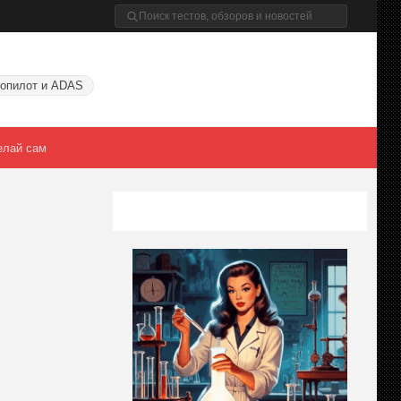
опилот и ADAS
елай сам