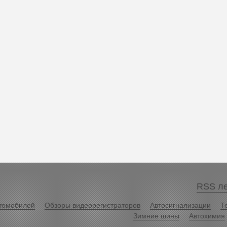
RSS ле
томобилей
Обзоры видеорегистраторов
Автосигнализации
Т
Зимние шины
Автохимия