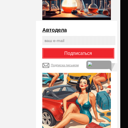
Автодела
Подписка письмом