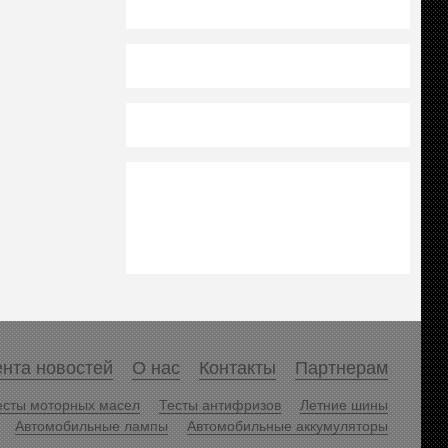
нта новостей
О нас
Контакты
Партнерам
есты моторных масел
Тесты антифризов
Летние шины
Автомобильные лампы
Автомобильные аккумуляторы