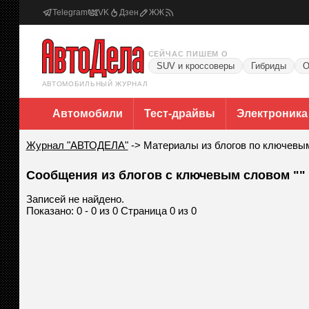
Telegram
VK
Дзен
ЖЖ
СЕЙЧАС ПИШЕМ О
SUV и кроссоверы
Гибриды
О
АВТОМОБИЛЬНЫЙ ЖУРНАЛ
Автомобили
Тест-драйвы
Электроника
Журнал "АВТОДЕЛА"
->
Материалы из блогов по ключевы
Сообщения из блогов с ключевым словом ""
Записей не найдено.
Показано: 0 - 0 из 0 Страница 0 из 0