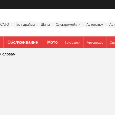
САГО
Тест-драйвы
Шины
Электромобили
Авторынок
Авт
Обслуживание
Мото
Грузовики
Автоправо
Сд
м словам