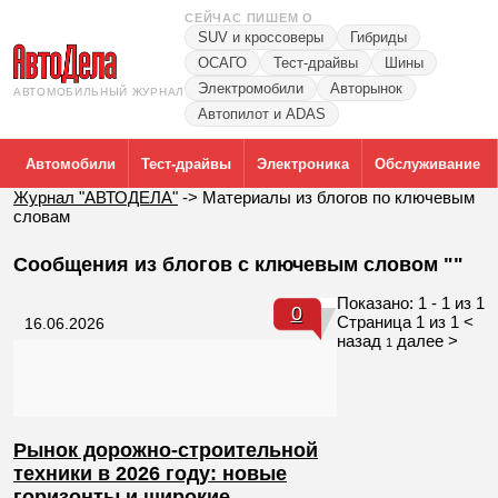
СЕЙЧАС ПИШЕМ О
SUV и кроссоверы
Гибриды
ОСАГО
Тест-драйвы
Шины
Электромобили
Авторынок
АВТОМОБИЛЬНЫЙ ЖУРНАЛ
Автопилот и ADAS
Автомобили
Тест-драйвы
Электроника
Обслуживание
Журнал "АВТОДЕЛА"
->
Материалы из блогов по ключевым
словам
Сообщения из блогов с ключевым словом ""
Показано: 1 - 1 из 1
0
Страница 1 из 1
<
16.06.2026
назад
далее >
1
Рынок дорожно-строительной
техники в 2026 году: новые
горизонты и широкие