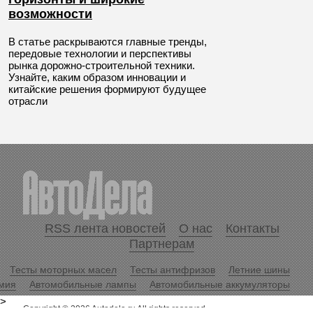
возможности
В статье раскрываются главные тренды,
передовые технологии и перспективы
рынка дорожно-строительной техники.
Узнайте, каким образом инновации и
китайские решения формируют будущее
отрасли
RSS лента новостей
О нас
Контакты
Партнерам
Тесты моторных масел
Тесты антифризов
Летние шины
мия
Автомобильные лампы
Автомобильные аккумуляторы
>
Copyright © 2026 Autodela.ru All rights reserved.