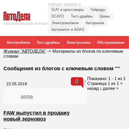
СЕЙЧАС ПИШЕМ О
SUV и кроссоверы
Гибриды
ОСАГО
Тест-драйвы
Шины
Электромобили
Авторынок
АВТОМОБИЛЬНЫЙ ЖУРНАЛ
Автопилот и ADAS
Автомобили
Тест-драйвы
Электроника
Обслуживание
Журнал "АВТОДЕЛА"
->
Материалы из блогов по ключевым
словам
Сообщения из блогов с ключевым словом ""
Показано: 1 - 1 из 1
0
Страница 1 из 1
<
22.05.2018
назад
далее >
1
anna
FAW выпустил в продажу
новый зерновоз