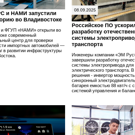
08.09.2025
С и НАМИ запустили
орию во Владивостоке
Российское ПО ускори
и ФГУП «НАМИ» открыли во
разработку отечествен
оке современный
системы электроприво
ьный центр для проверки
транспорта
сти импортных автомобилей —
г в развитии инфраструктуры
Инженеры компании «ЭМ Рус
остока.
завершили разработку отечес
системы электропривода для
электрического транспорта. В
решения - инвертор мощностью
синхронный электродвигатель
батарея емкостью 88 квт/ч с 
системой управления и балан