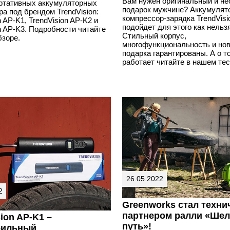
Вам нужен оригинальный и н
ртативных аккумуляторных
подарок мужчине? Аккумулят
а под брендом TrendVision:
компрессор-зарядка TrendVisi
n AP-K1, TrendVision AP-K2 и
подойдет для этого как нельз
n AP-K3. Подробности читайте
Стильный корпус,
бзоре.
многофункциональность и но
подарка гарантированы. А о то
работает читайте в нашем тес
26.05.2022
2
Greenworks стал техни
партнером ралли «Ше
ion AP-K1 –
путь»!
бильный