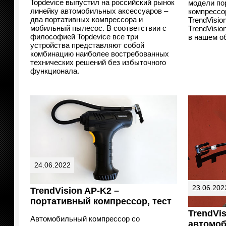
Topdevice выпустил на российский рынок
модели по
линейку автомобильных аксессуаров –
компрессор
два портативных компрессора и
TrendVisio
мобильный пылесос. В соответствии с
TrendVisio
философией Topdevice все три
в нашем о
устройства представляют собой
комбинацию наиболее востребованных
технических решений без избыточного
функционала.
24.06.2022
23.06.202
TrendVision AP-K2 –
портативный компрессор, тест
TrendVis
Автомобильный компрессор со
автомо