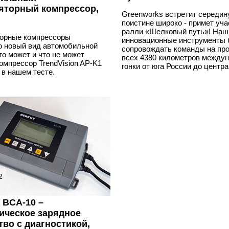
яторный компрессор,
Greenworks встретит середин
поистине широко - примет уча
ралли «Шелковый путь»! Наш
орные компрессоры
инновационные инструменты 
о новый вид автомобильной
сопровождать команды на пр
то может и что не может
всех 4380 километров между
омпрессор TrendVision AP-K1
гонки от юга России до центр
 в нашем тесте.
2
BCA-10 –
ическое зарядное
тво с диагностикой,