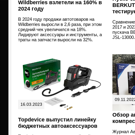
Wildberries взлетели на 160% в
BERKUT 
2024 году
тестиру
В 2024 году продажи автотоваров на
Сравнение
Wildberries выросли в 2,6 раза, при этом
2017 и 202
средний чек увеличился на 18%.
пускача B
Лидируют аксессуары и инструменты, а
JSL-13000
траты на запчасти выросли на 32%.
09.11.202
16.03.2023
Обзор а
Topdevice выпустил линейку
компрес
бюджетных автоаксессуаров
Журнал Ав