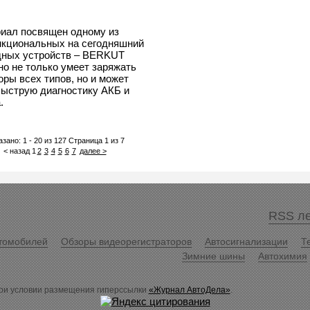
иал посвящен одному из
кциональных на сегодняшний
дных устройств – BERKUT
но не только умеет заряжать
ры всех типов, но и может
быструю диагностику АКБ и
.
зано: 1 - 20 из 127 Страница 1 из 7
< назад
1
2
3
4
5
6
7
далее >
RSS ле
томобилей
Обзоры видеорегистраторов
Автосигнализации
Т
Зимние шины
Автохимия
ри условии размещения гиперссылки
«Журнал АвтоДела»
.