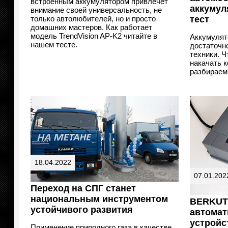
встроенным аккумулятором привлечет
аккумул
внимание своей универсальность, не
тест
только автолюбителей, но и просто
домашних мастеров. Как работает
модель TrendVision AP-K2 читайте в
Аккумулят
нашем тесте.
достаточн
техники. Ч
накачать к
разбираем
18.04.2022
07.01.202
Переход на СПГ станет
национальным инструментом
BERKUT 
устойчивого развития
автомат
устройс
Применение природного газа в качестве