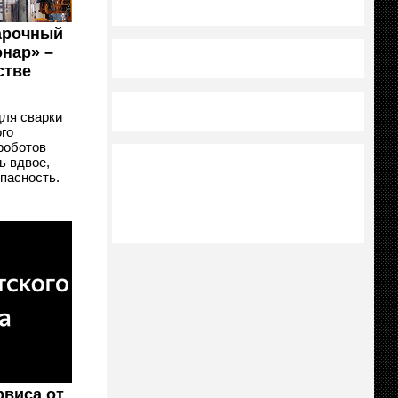
арочный
онар» –
стве
ля сварки
го
роботов
ь вдвое,
пасность.
рвиса от