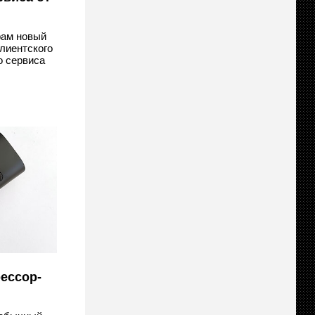
рам новый
лиентского
о сервиса
ессор-