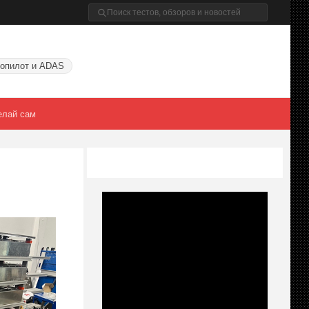
опилот и ADAS
елай сам