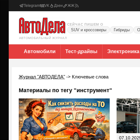
Telegram
VK
Дзен
ЖЖ
СЕЙЧАС ПИШЕМ О
SUV и кроссоверы
Гибриды
О
АВТОМОБИЛЬНЫЙ ЖУРНАЛ
Автомобили
Тест-драйвы
Электроника
Журнал "АВТОДЕЛА"
->
Ключевые слова
Материалы по тегу "инструмент"
07.10.202