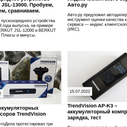
JSL-13000. Пробуем,
Авто.ру
ем, сравниваем.
Авто.ру предложил автодиле
инструмент оценки качества к
 пускозорядного устройства
сервиса — индекс клиентског
3 года выпуска, на примере
(ИКС).
ERKUT JSL-12000 и BERKUT
. Плюсы и минусы.
15.07.2022
2
TrendVision AP-K3 –
ккумуляторных
аккумуляторный компр
соров TrendVision
зарядка, тест
тоДела протестировал три