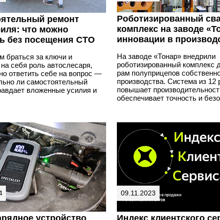
Роботизированный св
ятельный ремонт
комплекс на заводе «Т
иля: что можно
инновации в производ
ь без посещения СТО
На заводе «Тонар» внедрили
м браться за ключи и
роботизированный комплекс д
на себя роль автослесаря,
рам полуприцепов собственно
но ответить себе на вопрос —
производства. Система из 12 
льно ли самостоятельный
повышает производительност
равдает вложенные усилия и
обеспечивает точность и безо
4
09.11.2023
арядное устройство
Индекс клиентского се