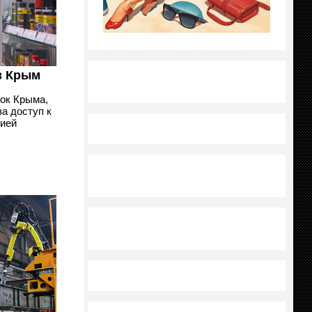
в Крым
ок Крыма,
а доступ к
тией