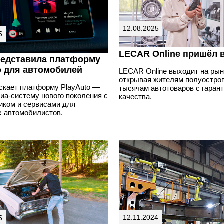
12.08.2025
5
LECAR Online пришёл 
редставила платформу
o для автомобилей
LECAR Online выходит на рын
открывая жителям полуостров
ускает платформу PlayAuto —
тысячам автотоваров с гаран
иа-систему нового поколения с
качества.
иком и сервисами для
х автомобилистов.
12.11.2024
5