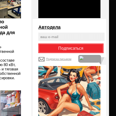
ло
ной
Автодела
да для
»
твенной
Подписка письмом
 составе
 80 кВт,
 и тяговая
собственной
сировки.