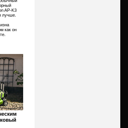
еобычный
орный
on AP-K3
я лучше.
визна
м как он
те.
ческим
лковый