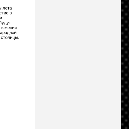
у лета
стие в
и
будут
отяжении
народной
а столицы.