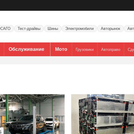
САГО
Тест-драйвы
Шины
Электромобили
Авторынок
Авт
Обслуживание
Мото
Грузовики
Автоправо
Сд
5