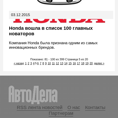
03.12.2015
Honda вошла в список 100 главных
новаторов
Компания Honda была признана одним из самых
инновационных брендов.
Показано: 81 - 100 из 399 Страница 5 из 20
< назад
1
2
3
4
5
6
7
8
9
10
11
12
13
14
15
16
17
18
19
20
далее >
RSS лента новостей
О нас
Контакты
Партнерам