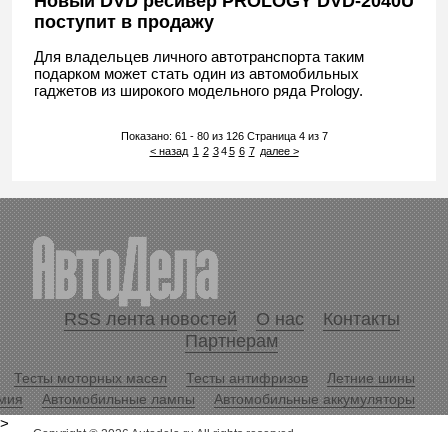
Новый DVD ресивер PROLOGY DVD-2040U
поступит в продажу
Для владельцев личного автотранспорта таким
подарком может стать один из автомобильных
гаджетов из широкого модельного ряда Prology.
Показано: 61 - 80 из 126 Страница 4 из 7
< назад
1
2
3
4
5
6
7
далее >
RSS лента новостей
О нас
Контакты
Партнерам
Тесты моторных масел
Тесты антифризов
Летние шины
мия
Автомобильные лампы
Автомобильные аккумуляторы
>
Copyright © 2026 Autodela.ru All rights reserved.
Копирование информационных материалов разрешается только