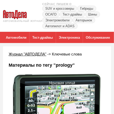
СЕЙЧАС ПИШЕМ О
SUV и кроссоверы
Гибриды
ОСАГО
Тест-драйвы
Шины
Электромобили
Авторынок
АВТОМОБИЛЬНЫЙ ЖУРНАЛ
Автопилот и ADAS
Автомобили
Тест-драйвы
Электроника
Обслуживание
Журнал "АВТОДЕЛА"
->
Ключевые слова
Материалы по тегу "prology"