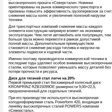
высокопрочного проката «Северстали». Новинки
ориентированы на рынок коммерческого транспорта и
призваны повысить эффективность грузоперевозок за счет
снижения массы колес и увеличения полезной нагрузки
техники.
Для транспортных компаний снижение массы каждого
элемента конструкции напрямую влияет на экономику
эксплуатации. Чем легче автомобиль или полуприцеп, тем
больше груза можно перевезти в рамках допустимой
полной массы. Дополнительным преимуществом
становится снижение расхода топлива и нагрузки на
элементы подвески и ходовой части.
Именно поэтому производители коммерческой техники в
последние годы уделяют особое внимание высокопрочным
сталям, которые позволяют уменьшать массу деталей без
потери прочности и ресурса.
Диск для тягачей стал легче на 20%
Первой премьерой стал бескамерный колесный диск
KRONPRINZ RZB15099OE размерности 9,00×22,5,
предназначенный для седельных тягачей.
При его производстве используется высокопрочная
холодноформуемая сталь Powerform 420, входящая в
линейку высокопрочных сталей POWERS компании
«Северсталь».