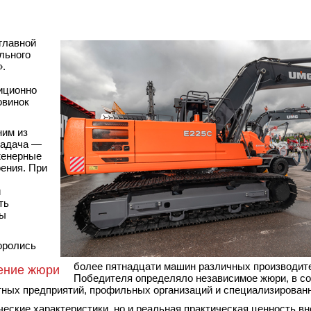
главной
льного
».
иционно
овинок
ним из
задача —
женерные
ения. При
и
ть
ты
боролись
более пятнадцати машин различных производит
шение жюри
Победителя определяло независимое жюри, в со
тных предприятий, профильных организаций и специализирова
ческие характеристики, но и реальная практическая ценность в