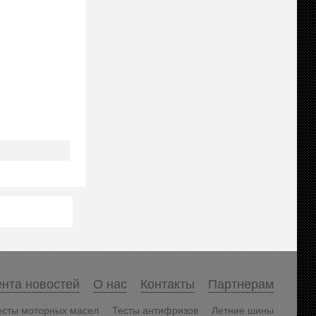
нта новостей
О нас
Контакты
Партнерам
есты моторных масел
Тесты антифризов
Летние шины