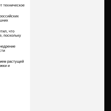
т техническое
российских
ешних
тил, что
е, поскольку
недрение
сти
нием растущей
ржки и