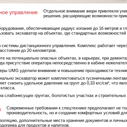
Отдельное внимание жюри привлекли ун
ное управление
решения, расширяющие возможности при
рудование, обеспечивающее радиус копания до 16 метров и г
зовать экскаватор на объектах, где стандартных возможностей
 системы дистанционного управления. Комплекс работает чер
асстоянии до 20 километров.
те на потенциально опасных объектах, в карьерах, при демонт
да присутствие оператора непосредственно в кабине нежелател
еры UMG уделили внимание и повышению проходимости техник
нально экскаватор может комплектоваться гусеничными лентам
т снизить удельное давление на грунт до 0,33 кгс/см², что яв
 класса.
на слабонесущих грунтах, болотистых участках и строительных
Современные требования к спецтехнике предполагают не т
я
производительность, но и создание комфортных условий для
золяцию, дополнительные места хранения документов и личных
догрева для продуктов и напитков.