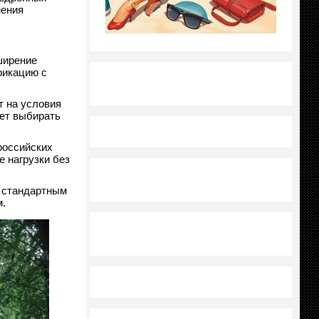
нения
ширение
фикацию с
т на условия
яет выбирать
российских
 нагрузки без
о стандартным
.