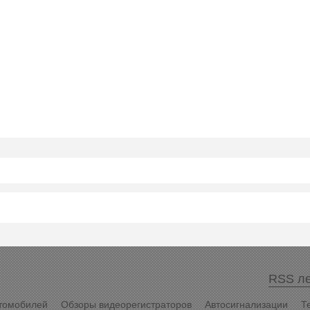
RSS ле
томобилей
Обзоры видеорегистраторов
Автосигнализации
Т