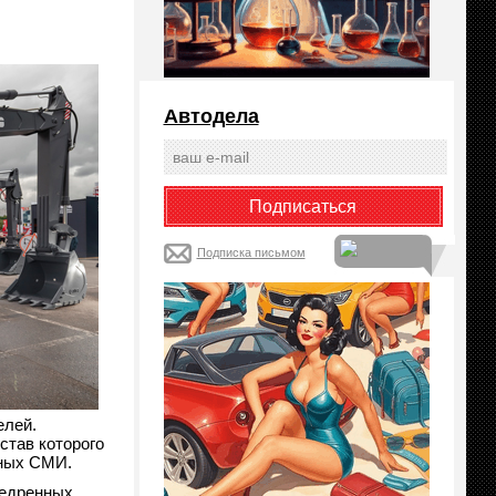
Автодела
Подписка письмом
елей.
став которого
нных СМИ.
недренных