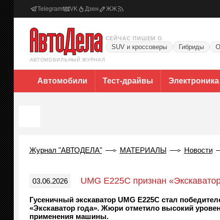
Telegram
VK
Дзен
ЖЖ
СЕЙЧАС ПИШЕМ О
SUV и кроссоверы
Гибриды
О
АВТОМОБИЛЬНЫЙ ЖУРНАЛ
Автомобили
Тест-драйвы
Электроника
Журнал "АВТОДЕЛА"
МАТЕРИАЛЫ
Новости
UMG E225C признан «Экскаватор
03.06.2026
Гусеничный экскаватор UMG E225C стал победителе
«Экскаватор года». Жюри отметило высокий урове
применения машины.