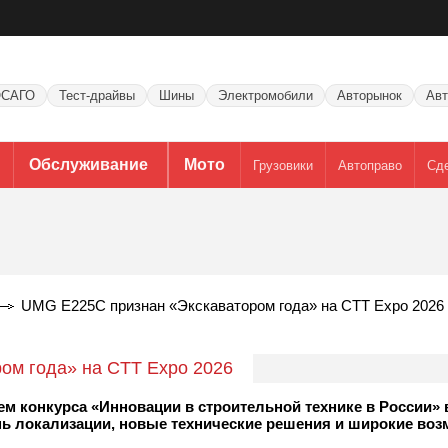
САГО
Тест-драйвы
Шины
Электромобили
Авторынок
Авт
Обслуживание
Мото
Грузовики
Автоправо
Сд
UMG E225C признан «Экскаватором года» на CTT Expo 2026
ом года» на CTT Expo 2026
м конкурса «Инновации в строительной технике в России»
нь локализации, новые технические решения и широкие во