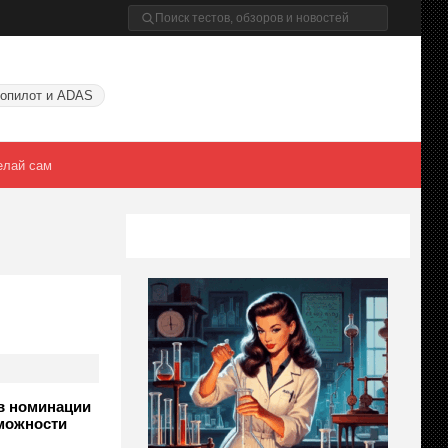
опилот и ADAS
елай сам
 в номинации
зможности