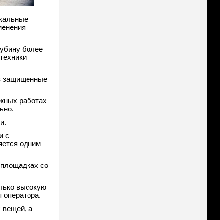
икальные
менения
лубину более
 техники
ез защищенные
ажных работах
ьно.
и.
и с
ляется одним
 площадках со
олько высокую
 оператора.
 вещей, а