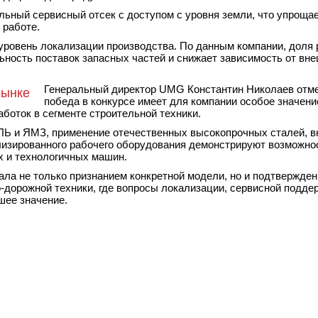
ьный сервисный отсек с доступом с уровня земли, что упрощае
 работе.
ровень локализации производства. По данным компании, доля 
ьность поставок запасных частей и снижает зависимость от вн
Генеральный директор UMG Константин Николаев отме
рынке
победа в конкурсе имеет для компании особое значени
боток в сегменте строительной техники.
ЛЬ и ЯМЗ, применение отечественных высокопрочных сталей, в
лизированного рабочего оборудования демонстрируют возможно
 и технологичных машин.
ла не только признанием конкретной модели, но и подтвержде
-дорожной техники, где вопросы локализации, сервисной подде
шее значение.