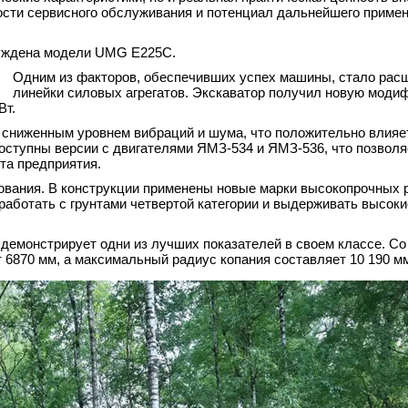
ости сервисного обслуживания и потенциал дальнейшего приме
суждена модели UMG E225C.
Одним из факторов, обеспечивших успех машины, стало рас
линейки силовых агрегатов. Экскаватор получил новую моди
Вт.
я сниженным уровнем вибраций и шума, что положительно влияе
оступны версии с двигателями ЯМЗ-534 и ЯМЗ-536, что позвол
та предприятия.
ования. В конструкции применены новые марки высокопрочных 
аботать с грунтами четвертой категории и выдерживать высокие
 демонстрирует одни из лучших показателей в своем классе. С
 6870 мм, а максимальный радиус копания составляет 10 190 мм