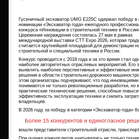
Гусеничный экскаватор UMG E225C одержал победу в 
номинации «Экскаватор года» ежегодного профессиона
конкурса «Инновации в строительной технике в России
Церемония награждения состоялась 27 мая в рамках
международной выставки CTT Expo 2026, которая трад
считается крупнейшей площадкой для демонстрации н
строительной и специальной техники в России.
Конкурс проводится с 2018 года и за это время стал од
наиболее авторитетных отраслевых мероприятий. Его 
выявлять наиболее перспективные и эффективные ин
решения в области строительно-дорожного машиностро
этом организаторы подчеркивают, что под инновациями
понимаются не только революционные разработки, но 
практические технические решения, способные повыси
эффективность эксплуатации техники и снизить затра
владельцев.
В 2026 году за победу в категории «Экскаватор года» 
Более 15 конкурентов и единогласное ре
вошли представители строительной отрасли, транспор
При оценке конкурсантов учитывались не только техни