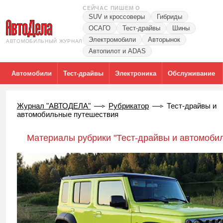
СЕЙЧАС ПИШЕМ О
SUV и кроссоверы
Гибриды
ОСАГО
Тест-драйвы
Шины
Электромобили
Авторынок
АВТОМОБИЛЬНЫЙ ЖУРНАЛ
Автопилот и ADAS
Автомобили
Тест-драйвы
Электроника
Обслуживание
Журнал "АВТОДЕЛА"
Рубрикатор
Тест-драйвы и
автомобильные путешествия
Материалы рубрики "Тест-драйвы и автомоби
путешествия"