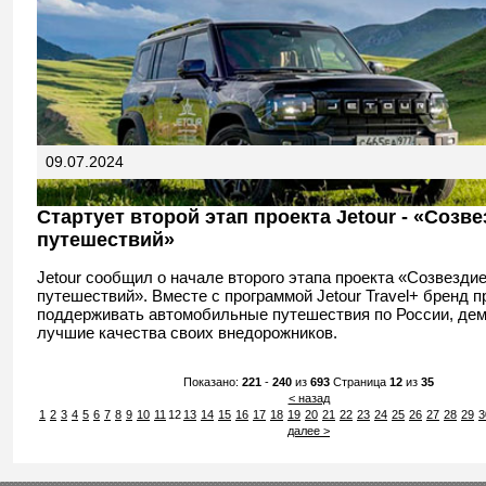
09.07.2024
Стартует второй этап проекта Jetour - «Созв
путешествий»
Jetour сообщил о начале второго этапа проекта «Созвезди
путешествий». Вместе с программой Jetour Travel+ бренд 
поддерживать автомобильные путешествия по России, де
лучшие качества своих внедорожников.
Показано:
221
-
240
из
693
Страница
12
из
35
< назад
1
2
3
4
5
6
7
8
9
10
11
12
13
14
15
16
17
18
19
20
21
22
23
24
25
26
27
28
29
3
далее >