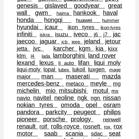
genesis
gislaved
goodyear
great
wall
gwm
hankook
haval
haima
honda
hongqi
huawei
hummer
hyundai
icaur
ikon tyres
ikon-tyres
infiniti
iveco
jac
isuzu
j6
j7
iskra
jaecoo
jaguar
jeland
jetour
jcb
jeep
jvc
karcher
kgm
kia
jetta
kixx
lamborghini
land rover
ktm
l4
lada
lexand
lexus
lifan
liqui moly
li auto
liqui-moly
lopal
lukoil
luxgen
lubex
mage
man
maserati
mazda
major
mercedes-benz
meyle
metaco
mg
michelin
mio
mitsubishi
motul
mx
navitel
neoline
ngk
nissan
navio
ngn
nokian tyres
omoda
opel
osram
pandora
parkcity
peugeot
philips
pioneer
porsche
prology
reinwell
renault
rolls-royce
rox
rolf
rosneft
rox
motor
saab
scania
seat
sdac