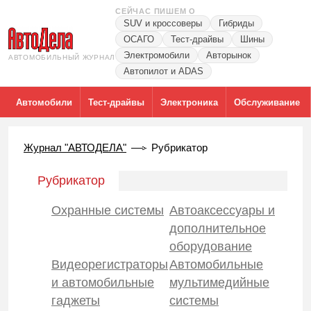
СЕЙЧАС ПИШЕМ О
SUV и кроссоверы
Гибриды
ОСАГО
Тест-драйвы
Шины
Электромобили
Авторынок
АВТОМОБИЛЬНЫЙ ЖУРНАЛ
Автопилот и ADAS
Автомобили
Тест-драйвы
Электроника
Обслуживание
Журнал "АВТОДЕЛА"
Рубрикатор
Рубрикатор
Охранные системы
Автоаксессуары и
дополнительное
оборудование
Видеорегистраторы
Автомобильные
и автомобильные
мультимедийные
гаджеты
системы