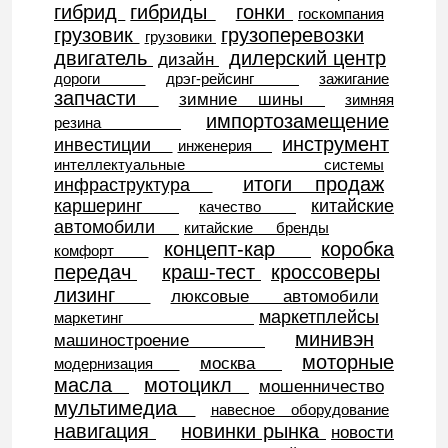
гибрид
гибриды
гонки
госкомпания
грузовик
грузоперевозки
грузовики
двигатель
дилерский центр
дизайн
дороги
дрэг-рейсинг
зажигание
запчасти
зимние шины
зимняя
импортозамещение
резина
инструмент
инвестиции
инженерия
интеллектуальные системы
итоги продаж
инфраструктура
каршеринг
китайские
качество
автомобили
китайские бренды
концепт-кар
коробка
комфорт
передач
краш-тест
кроссоверы
лизинг
люксовые автомобили
маркетплейсы
маркетинг
минивэн
машиностроение
моторные
москва
модернизация
масла
мотоцикл
мошенничество
мультимедиа
навесное оборудование
навигация
новинки рынка
новости