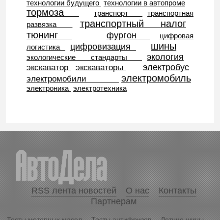
технологии будущего
технологии в автопроме
тормоза
транспорт
транспортная
транспортный налог
развязка
тюнинг
фургон
цифровая
шины
цифровизация
логистика
экология
экологические стандарты
электробус
экскаватор
экскаваторы
электромобиль
электромобили
электроника
электротехника
RSS лента новостей
О нас
Контакты
Партнерам
Тесты моторных масел
Тесты антифризов
Летние шины