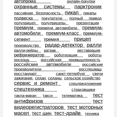
автопрома
онлайн-покупки
охранные системы
парктроник
пикап
пассивная безопасность
пикапы
подвеска
покупатели
полный привод
полуприцеп
полуприцепы
презентация
премиум
премиум-
премиум автомобили
автомобили
премиум-класс
премиум-
прицеп
сегмент
премия
радар-детектор
ралли
производство
ралли-рейды
ратрак
реставрация
рефрижератор
роботизация
роботы
роскошь
российская промышленность
российские автомобили
российские
производители
росспецмаш
росстандарт
санкт-петербург
свечи
зажигания
седан
седаны
сельское хозяйство
сервис и ремонт
спецпредложение
спецтехника
страховщики
тест
такла-макан
такси
телематика
антифризов
тест
видеорегистраторов
тест моторных
масел
тест-драйв
тест шин
техника