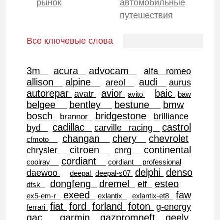
рынок
автомобильные
путешествия
Все ключевые слова
3m
acura
advocam
alfa romeo
allison
alpine
audi
areol
aurus
autorepar
avior
baic
avatr
avito
baw
belgee
bentley
bestune
bmw
bosch
bridgestone
brilliance
brannor
cadillac
castrol
byd
carville racing
changan
chery
chevrolet
cfmoto
citroen
continental
chrysler
cnrg
cordiant
coolray
cordiant professional
delphi
denso
daewoo
deepal
deepal-s07
dongfeng
dremel
esteo
elf
dfsk
exeed
faw
ex5-em-r
exlantix
exlantix-et8
fiat
ford
forland
foton
g-energy
ferrari
gac
garmin
gazpromneft
geely