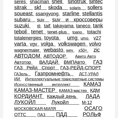
shell
sinotruk
sintec
seres
shacman
sitrak
skf
skoda
sollers
solaris
soueast
starline
stellantis
ssangyong
subaru
suv и кроссоверы
suv
suzuki
tank
taif
takayama
taneco
t8
teboil
tenet
totachi
tenet-plus
toano
toyota
umg
totalenergies
v27
umo
varta
volga
volkswagen
volvo
vgv
webasto
zic
wagnermaier
wey
x50+
АВТОДОМ
АВТОДОР
Авито Авто
ГАЗ
ВАЛДАЙ
ВМПАвто
Автотор
ГАЗ Рейд Спорт
ГАЗ-РЕЙД-СПОРТ
Газпромнефть
ГАЗель
ДСТ-УРАЛ
ИИ
Интеллектуальные транспортные системы
КАМАЗ
Искусственный интеллект
КАМАЗ-МАСТЕР
КДМ
КАМАЗ-мастер
КОРДИАНТ
ЛАДА
Каждый день
ЛУКОЙЛ
Лукойл
М-12
ОСАГО
МОСКОВСКАЯ-МИЛЯ
ПДД
РОЛЬФ
ОТТС
ПАЗ