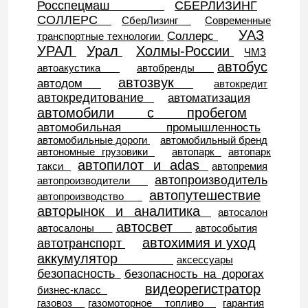
Росспецмаш
СБЕРЛИЗИНГ
СОЛЛЕРС
СберЛизинг
Современные
УАЗ
Соллерс
транспортные технологии
УРАЛ
Урал
Холмы-России
ЧМЗ
автобус
автоакустика
автобренды
автозвук
автодом
автокредит
автокредитование
автоматизация
автомобили с пробегом
автомобильная промышленность
автомобильные дороги
автомобильный бренд
автономные грузовики
автопарк
автопарк
автопилот и adas
такси
автопремия
автопроизводитель
автопроизводители
автопутешествие
автопроизводство
авторынок и аналитика
автосалон
автосвет
автосалоны
автособытия
автохимия и уход
автотранспорт
аккумулятор
аксессуары
безопасность
безопасность на дорогах
видеорегистратор
бизнес-класс
газовоз
газомоторное топливо
гарантия