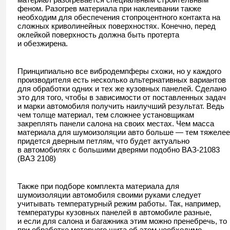
феном. Разогрев материала при наклеивании также
необходим для обеспечения стопроцентного контакта на
сложных криволинейных поверхностях. Конечно, перед
оклейкой поверхность должна быть протерта
и обезжирена.
Принципиально все вибродемпферы схожи, но у каждого
производителя есть несколько альтернативных вариантов
для обработки одних и тех же кузовных панелей. Сделано
это для того, чтобы в зависимости от поставленных задач
и марки автомобиля получить наилучший результат. Ведь
чем толще материал, тем сложнее установщикам
закреплять панели салона на своих местах. Чем масса
материала для шумоизоляции авто больше — тем тяжелее
придется дверным петлям, что будет актуально
в автомобилях с большими дверями подобно ВАЗ-21083
(ВАЗ 2108)
Также при подборе комплекта материала для
шумоизоляции автомобиля своими руками следует
учитывать температурный режим работы. Так, например,
температуры кузовных панелей в автомобиле разные,
и если для салона и багажника этим можно пренебречь, то
при обработке моторного щита об этом необходимо