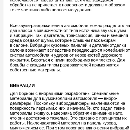
обработка не прилегает к поверхности должным образом,
то ее частично либо полностью удаляют.
Все звуки-раздражители в автомобиле можно разделить на
два класса в зависимости от типа источника звука: шумы
и вибрации. Так, двигатель, трансмиссия, шины и внешняя
среда создают шумы, которые слышны пассажирам
в салоне. Вибрации кузовных панелей и деталей отделки
салона возникают вследствие передающихся колебаний от
систем автомобиля и ударов от неровностей дорожного
покрытия. Бороться с ними необходимо комплексно. Для
борьбы с каждым типом раздражителей применяются
собственные материалы.
ВИБРАЦИИ
Для борьбы с вибрациями разработаны специальные
материалы для шумоизоляции автомобиля — вибро-
демпферы. Поскольку вибродемпферы наклеиваются на
поверхность первыми,с них и начнем.Те, кто видел такие
материалы вживую, наверняка обратили внимание нато,
что они достаточно тяжелые. Это связано с принципом их
работы. Наклеиваятакой материал на панель кузова,
мыутяжеляем ее. При этом порог возникно-вения вибраций