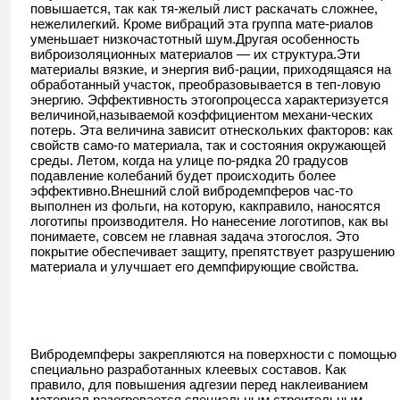
повышается, так как тя-желый лист раскачать сложнее,
нежелилегкий. Кроме вибраций эта группа мате-риалов
уменьшает низкочастотный шум.Другая особенность
виброизоляционных материалов — их структура.Эти
материалы вязкие, и энергия виб-рации, приходящаяся на
обработанный участок, преобразовывается в теп-ловую
энергию. Эффективность этогопроцесса характеризуется
величиной,называемой коэффициентом механи-ческих
потерь. Эта величина зависит отнескольких факторов: как
свойств само-го материала, так и состояния окружающей
среды. Летом, когда на улице по-рядка 20 градусов
подавление колебаний будет происходить более
эффективно.Внешний слой вибродемпферов час-то
выполнен из фольги, на которую, какправило, наносятся
логотипы производителя. Но нанесение логотипов, как вы
понимаете, совсем не главная задача этогослоя. Это
покрытие обеспечивает защиту, препятствует разрушению
материала и улучшает его демпфирующие свойства.
Вибродемпферы закрепляются на поверхности с помощью
специально разработанных клеевых составов. Как
правило, для повышения адгезии перед наклеиванием
материал разогревается специальным строительным