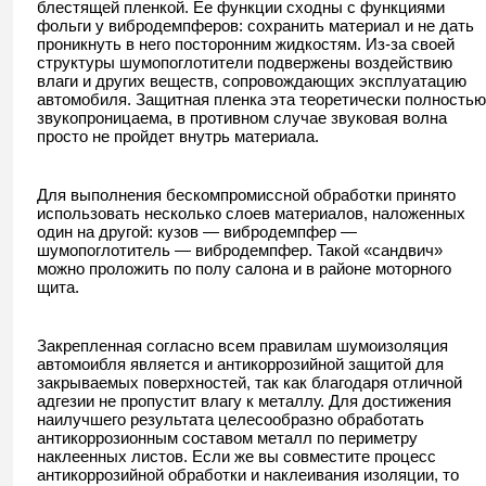
блестящей пленкой. Ее функции сходны с функциями
фольги у вибродемпферов: сохранить материал и не дать
проникнуть в него посторонним жидкостям. Из-за своей
структуры шумопоглотители подвержены воздействию
влаги и других веществ, сопровождающих эксплуатацию
автомобиля. Защитная пленка эта теоретически полностью
звукопроницаема, в противном случае звуковая волна
просто не пройдет внутрь материала.
Для выполнения бескомпромиссной обработки принято
использовать несколько слоев материалов, наложенных
один на другой: кузов — вибродемпфер —
шумопоглотитель — вибродемпфер. Такой «сандвич»
можно проложить по полу салона и в районе моторного
щита.
Закрепленная согласно всем правилам шумоизоляция
автомоибля является и антикоррозийной защитой для
закрываемых поверхностей, так как благодаря отличной
адгезии не пропустит влагу к металлу. Для достижения
наилучшего результата целесообразно обработать
антикоррозионным составом металл по периметру
наклеенных листов. Если же вы совместите процесс
антикоррозийной обработки и наклеивания изоляции, то