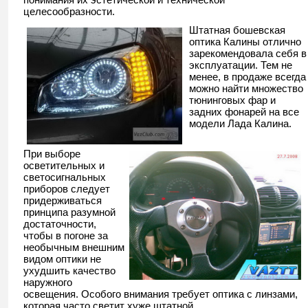
целесообразности.
Штатная бошевская
оптика Калины отлично
зарекомендовала себя в
эксплуатации. Тем не
менее, в продаже всегда
можно найти множество
тюнинговых фар и
задних фонарей на все
модели Лада Калина.
При выборе
осветительных и
светосигнальных
приборов следует
придерживаться
принципа разумной
достаточности,
чтобы в погоне за
необычным внешним
видом оптики не
ухудшить качество
наружного
освещения. Особого внимания требует оптика с линзами,
которая часто светит хуже штатной.