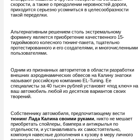
скорости, а также о преодолении неровностей дороги,
приходится серьезно усомниться в целесообразности
такой переделки.
Альтернативным решением столь экстремальному
формингу является приобретение качественного 15-
тидюймового колесного тюнинг-пакета, тщательно
протестированного и его создателями, и многочисленными
пользователями.
Одним из признанных авторитетов в области разработки
внешних аэродинамических обвесов на Калину знатоки
называют российскую компанию EL-Tuning. Ее
специалисты за 40 тысяч рублей установят «под ключ» на
ваш автомобиль любой из десятков вариантов своих
творений.
Собственнику автомобиля, предпочитающему вести
тюнинг Лада Калина своими руками
, никто не мешает
приобретать спойлеры, бампера и антикрылья по
отдельности, и устанавливать их самостоятельно,
компонуя навесные дополнения к кузову в меру личного
понимания их эстетической и технической