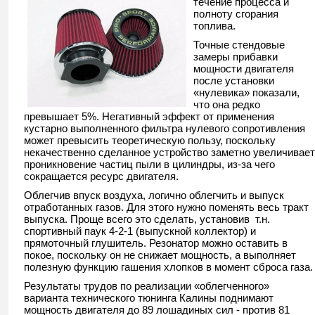
течение процесса и
полноту сгорания
топлива.
Точные стендовые
замеры прибавки
мощности двигателя
после установки
«нулевика» показали,
что она редко
превышает 5%. Негативный эффект от применения
кустарно выполненного фильтра нулевого сопротивления
может превысить теоретическую пользу, поскольку
некачественно сделанное устройство заметно увеличивает
проникновение частиц пыли в цилиндры, из-за чего
сокращается ресурс двигателя.
Облегчив впуск воздуха, логично облегчить и выпуск
отработанных газов. Для этого нужно поменять весь тракт
выпуска. Проще всего это сделать, установив т.н.
спортивный паук 4-2-1 (выпускной коллектор) и
прямоточный глушитель. Резонатор можно оставить в
покое, поскольку он не снижает мощность, а выполняет
полезную функцию гашения хлопков в момент сброса газа.
Результаты трудов по реализации «облегченного»
варианта технического тюнинга Калины поднимают
мощность двигателя до 89 лошадиных сил - против 81