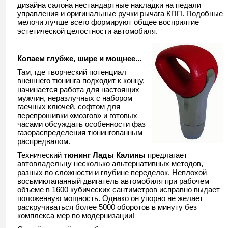
дизайна салона нестандартные накладки на педали
управления и оригинальные ручки рычага КПП. Подобные
мелочи лучше всего формируют общее восприятие
эстетической целостности автомобиля.
Копаем глубже, шире и мощнее...
Там, где творческий потенциал
внешнего тюнинга подходит к концу,
начинается работа для настоящих
мужчин, неразлучных с набором
гаечных ключей, софтом для
перепрошивки «мозгов» и готовых
часами обсуждать особенности фаз
газораспределения тюнингованным
распредвалом.
Технический
тюнинг Лады Калины
предлагает
автовладельцу несколько альтернативных методов,
разных по сложности и глубине переделок. Неплохой
восьмиклапанный двигатель автомобиля при рабочем
объеме в 1600 кубических сантиметров исправно выдает
положенную мощность. Однако он упорно не желает
раскручиваться более 5000 оборотов в минуту без
комплекса мер по модернизации!