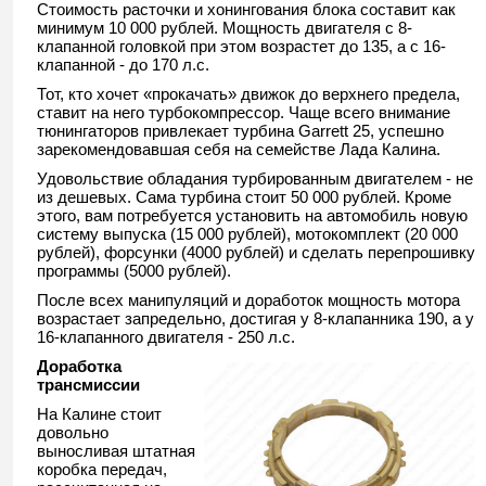
Стоимость расточки и хонингования блока составит как
минимум 10 000 рублей. Мощность двигателя с 8-
клапанной головкой при этом возрастет до 135, а с 16-
клапанной - до 170 л.с.
Тот, кто хочет «прокачать» движок до верхнего предела,
ставит на него турбокомпрессор. Чаще всего внимание
тюнингаторов привлекает турбина Garrett 25, успешно
зарекомендовавшая себя на семействе Лада Калина.
Удовольствие обладания турбированным двигателем - не
из дешевых. Сама турбина стоит 50 000 рублей. Кроме
этого, вам потребуется установить на автомобиль новую
систему выпуска (15 000 рублей), мотокомплект (20 000
рублей), форсунки (4000 рублей) и сделать перепрошивку
программы (5000 рублей).
После всех манипуляций и доработок мощность мотора
возрастает запредельно, достигая у 8-клапанника 190, а у
16-клапанного двигателя - 250 л.с.
Доработка
трансмиссии
На Калине стоит
довольно
выносливая штатная
коробка передач,