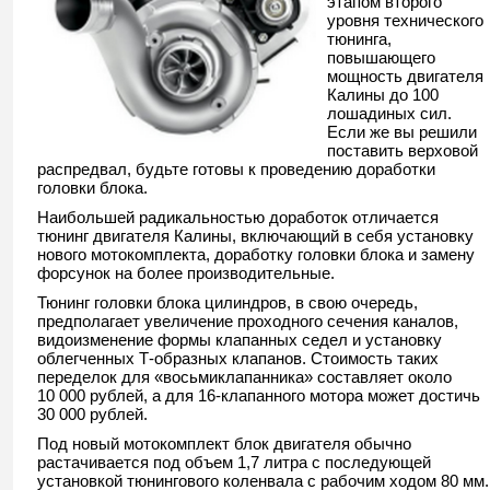
этапом второго
уровня технического
тюнинга,
повышающего
мощность двигателя
Калины до 100
лошадиных сил.
Если же вы решили
поставить верховой
распредвал, будьте готовы к проведению доработки
головки блока.
Наибольшей радикальностью доработок отличается
тюнинг двигателя Калины, включающий в себя установку
нового мотокомплекта, доработку головки блока и замену
форсунок на более производительные.
Тюнинг головки блока цилиндров, в свою очередь,
предполагает увеличение проходного сечения каналов,
видоизменение формы клапанных седел и установку
облегченных Т-образных клапанов. Стоимость таких
переделок для «восьмиклапанника» составляет около
10 000 рублей, а для 16-клапанного мотора может достичь
30 000 рублей.
Под новый мотокомплект блок двигателя обычно
растачивается под объем 1,7 литра с последующей
установкой тюнингового коленвала с рабочим ходом 80 мм.