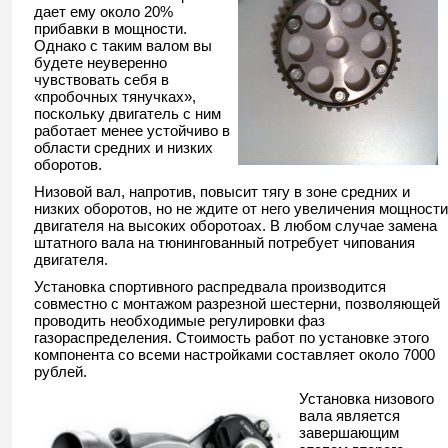
дает ему около 20%
прибавки в мощности.
Однако с таким валом вы
будете неуверенно
чувствовать себя в
«пробочных тянучках»,
поскольку двигатель с ним
работает менее устойчиво в
области средних и низких
оборотов.
Низовой вал, напротив, повысит тягу в зоне средних и
низких оборотов, но не ждите от него увеличения мощности
двигателя на высоких оборотоах. В любом случае замена
штатного вала на тюнингованный потребует чипования
двигателя.
Установка спортивного распредвала производится
совместно с монтажом разрезной шестерни, позволяющей
проводить необходимые регулировки фаз
газораспределения. Стоимость работ по установке этого
компонента со всеми настройками составляет около 7000
рублей.
Установка низового
вала является
завершающим