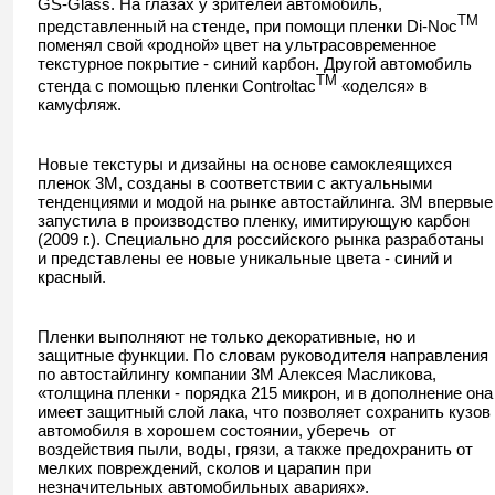
GS-Glass. На глазах у зрителей автомобиль,
TM
представленный на стенде, при помощи пленки Di-Noc
поменял свой «родной» цвет на ультрасовременное
текстурное покрытие - синий карбон. Другой автомобиль
TM
стенда с помощью пленки Controltac
«оделся» в
камуфляж.
Новые текстуры и дизайны на основе самоклеящихся
пленок 3М, созданы в соответствии с актуальными
тенденциями и модой на рынке автостайлинга. 3М впервые
запустила в производство пленку, имитирующую карбон
(2009 г.). Специально для российского рынка разработаны
и представлены ее новые уникальные цвета - синий и
красный.
Пленки выполняют не только декоративные, но и
защитные функции. По словам руководителя направления
по автостайлингу компании 3М Алексея Масликова,
«толщина пленки - порядка 215 микрон, и в дополнение она
имеет защитный слой лака, что позволяет сохранить кузов
автомобиля в хорошем состоянии, уберечь от
воздействия пыли, воды, грязи, а также предохранить от
мелких повреждений, сколов и царапин при
незначительных автомобильных авариях».