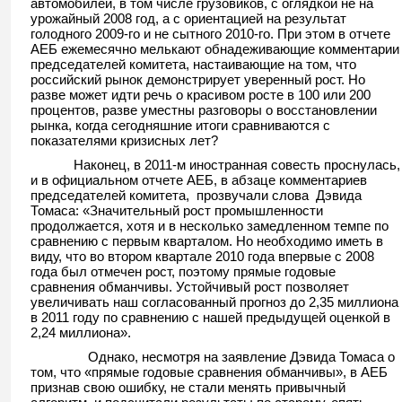
автомобилей, в том числе грузовиков, с оглядкой не на
урожайный 2008 год, а с ориентацией на результат
голодного 2009-го и не сытного 2010-го. При этом в отчете
АЕБ ежемесячно мелькают обнадеживающие комментарии
председателей комитета, настаивающие на том, что
российский рынок демонстрирует уверенный рост. Но
разве может идти речь о красивом росте в 100 или 200
процентов, разве уместны разговоры о восстановлении
рынка, когда сегодняшние итоги сравниваются с
показателями кризисных лет?
Наконец, в 2011-м иностранная совесть проснулась,
и в официальном отчете АЕБ, в абзаце комментариев
председателей комитета, прозвучали слова Дэвида
Томаса: «Значительный рост промышленности
продолжается, хотя и в несколько замедленном темпе по
сравнению с первым кварталом. Но необходимо иметь в
виду, что во втором квартале 2010 года впервые с 2008
года был отмечен рост, поэтому прямые годовые
сравнения обманчивы. Устойчивый рост позволяет
увеличивать наш согласованный прогноз до 2,35 миллиона
в 2011 году по сравнению с нашей предыдущей оценкой в
2,24 миллиона».
Однако, несмотря на заявление Дэвида Томаса о
том, что «прямые годовые сравнения обманчивы», в АЕБ
признав свою ошибку, не стали менять привычный