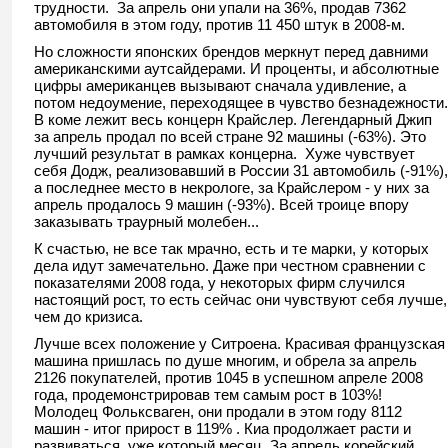
трудности. За апрель они упали на 36%, продав 7362
автомобиля в этом году, против 11 450 штук в 2008-м.
Но сложности японских брендов меркнут перед давними
американскими аутсайдерами. И проценты, и абсолютные
цифры американцев вызывают сначала удивление, а
потом недоумение, переходящее в чувство безнадежности.
В коме лежит весь концерн Крайслер. Легендарный Джип
за апрель продал по всей стране 92 машины (-63%). Это
лучший результат в рамках концерна. Хуже чувствует
себя Додж, реализовавший в России 31 автомобиль (-91%),
а последнее место в некрологе, за Крайслером - у них за
апрель продалось 9 машин (-93%). Всей троице впору
заказывать траурный молебен...
К счастью, не все так мрачно, есть и те марки, у которых
дела идут замечательно. Даже при честном сравнении с
показателями 2008 года, у некоторых фирм случился
настоящий рост, то есть сейчас они чувствуют себя лучше,
чем до кризиса.
Лучше всех положение у Ситроена. Красивая французская
машина пришлась по душе многим, и обрела за апрель
2126 покупателей, против 1045 в успешном апреле 2008
года, продемонстрировав тем самым рост в 103%!
Молодец Фольксваген, они продали в этом году 8112
машин - итог прирост в 119% . Киа продолжает расти и
развиваться, уже который месяц. За апрель корейский