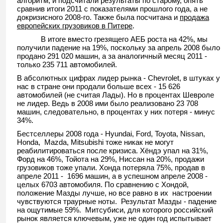
алгоритм, и подсчитали результаты по старому, опять
сравнив итоги 2011 с показателями прошлого года, а не
докризисного 2008-го. Также была посчитана и
продажа
европейских грузовиков в Питере
.
В итоге вместо грезящего АЕБ роста на 42%, мы
получили падение на 19%, поскольку за апрель 2008 было
продано 291 020 машин, а за аналогичный месяц 2011 -
только 235 711 автомобилей.
В абсолютных цифрах лидер рынка - Chevrolet, в штуках у
нас в стране они продали больше всех - 15 626
автомобилей (не считая Лады). Но в процентах Шевроле
не лидер. Ведь в 2008 ими было реализовано 23 708
машин, следовательно, в процентах у них потеря - минус
34%.
Бестселлеры 2008 года - Hyundai, Ford, Toyota, Nissan,
Honda, Mazda, Mitsubishi тоже никак не могут
реабилитироваться после кризиса. Хёндэ упал на 31%,
Форд на 46%, Тойота на 29%, Ниссан на 20%, продажи
грузовиков тоже упали. Хонда потеряла 75%, продав в
апреле 2011 - 1696 машин, а в успешном апреле 2008 -
целых 6703 автомобиля. По сравнению с Хондой,
положение Мазды лучше, но все равно в их настроении
чувствуются траурные ноты. Результат Мазды - падение
на ощутимые 59%. Митсубиси, для которого российский
рынок является ключевым, уже не один год испытывает