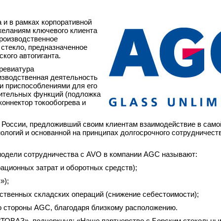
а и в рамках корпоративной
желаниям ключевого клиента
роизводственное
 стекло, предназначенное
кого автогиганта.
ревиатура
оизводственная деятельность
и приспособлениями для его
нительных функций (подложка
коннектор токообогрева и
 России, предложивший своим клиентам взаимодействие в само
логий и основанной на принципах долгосрочного сотрудничеств
модели сотрудничества с AVO в компании AGC называют:
ционных затрат и оборотных средств);
»);
твенных складских операций (снижение себестоимости);
 стороны AGC, благодаря близкому расположению.
ВТОВАЗ», подчеркнул: «Наше партнерство с Борским стекольны