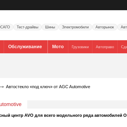
САГО
Тест-драйвы
Шины
Электромобили
Авторынок
Авт
Обслуживание
Мото
Грузовики
Автоправо
Сд
Автостекло «под ключ» от AGC Automotive
utomotive
исный центр AVO для всего модельного ряда автомобилей 