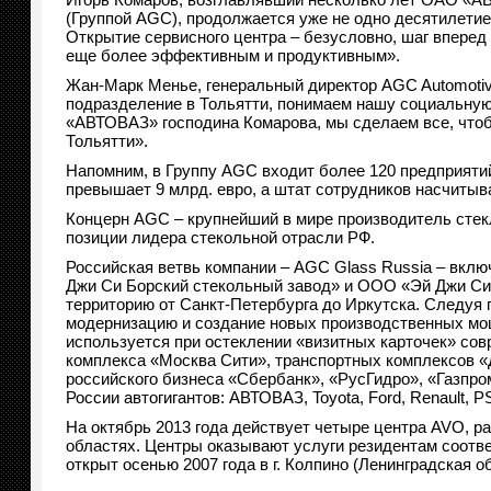
(Группой AGC), продолжается уже не одно десятилетие
Открытие сервисного центра – безусловно, шаг вперед
еще более эффективным и продуктивным».
Жан-Марк Менье, генеральный директор AGC Automotive
подразделение в Тольятти, понимаем нашу социальную
«АВТОВАЗ» господина Комарова, мы сделаем все, чтоб
Тольятти».
Напомним, в Группу AGC входит более 120 предприятий
превышает 9 млрд. евро, а штат сотрудников насчитыв
Концерн AGC – крупнейший в мире производитель стекл
позиции лидера стекольной отрасли РФ.
Российская ветвь компании – AGC Glass Russia – вкл
Джи Си Борский стекольный завод» и ООО «Эй Джи Си
территорию от Санкт-Петербурга до Иркутска. Следуя 
модернизацию и создание новых производственных мощ
используется при остеклении «визитных карточек» сов
комплекса «Москва Сити», транспортных комплексов 
российского бизнеса «Сбербанк», «РусГидро», «Газп
России автогигантов: АВТОВАЗ, Toyota, Ford, Renault, PSA
На октябрь 2013 года действует четыре центра AVO, р
областях. Центры оказывают услуги резидентам соот
открыт осенью 2007 года в г. Колпино (Ленинградская об