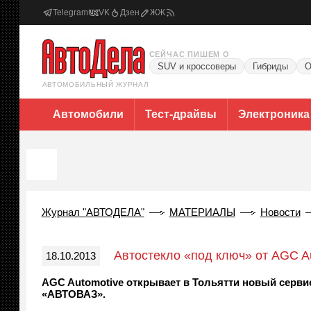
Telegram
VK
Дзен
ЖЖ
СЕЙЧАС ПИШЕМ О
SUV и кроссоверы
Гибриды
О
АВТОМОБИЛЬНЫЙ ЖУРНАЛ
Автомобили
Тест-драйвы
Электроника
Журнал "АВТОДЕЛА"
МАТЕРИАЛЫ
Новости
Автостекло «под ключ» от AGC A
18.10.2013
AGC Automotive открывает в Тольятти новый серв
«АВТОВАЗ».