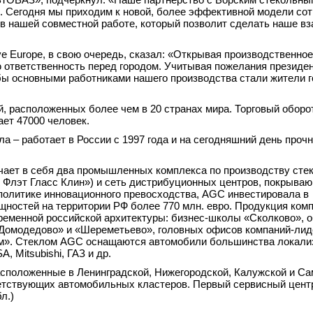
. Сегодня мы приходим к новой, более эффективной модели сот
 в нашей совместной работе, который позволит сделать наше в
 Europe, в свою очередь, сказал: «Открывая производственное
 ответственность перед городом. Учитывая пожелания презид
ы основными работниками нашего производства стали жители г
, расположенных более чем в 20 странах мира. Торговый оборо
ает 47000 человек.
а – работает в России с 1997 года и на сегодняшний день проч
ючает в себя два промышленных комплекса по производству сте
 Флэт Гласс Клин») и сеть дистрибуционных центров, покрыва
политике инновационного превосходства, AGC инвестировала в
ностей на территории РФ более 770 млн. евро. Продукция ком
ременной российской архитектуры: бизнес-школы «Сколково», 
«Домодедово» и «Шереметьево», головных офисов компаний-лид
ром». Стеклом AGC оснащаются автомобили большинства локали
, Mitsubishi, ГАЗ и др.
асположенные в Ленинградской, Нижегородской, Калужской и С
ветствующих автомобильных кластеров. Первый сервисный цен
л.)