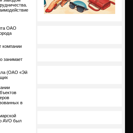
рудничества.
заимодействие
ента ОАО
орода
т компании
но занимает
кла (ОАО «Эй
ющих
пании
объектов
еров
зованных в
амарской
тр AVO был