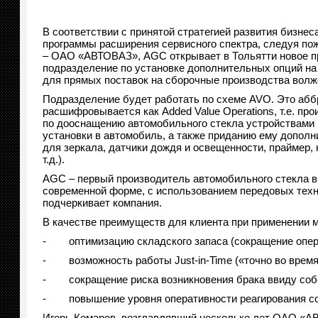
В соответствии с принятой стратегией развития бизнес
программы расширения сервисного спектра, следуя по
– ОАО «АВТОВАЗ», AGC открывает в Тольятти новое п
подразделение по установке дополнительных опций на
для прямых поставок на сборочные производства волжс
Подразделение будет работать по схеме AVO. Это абб
расшифровывается как Added Value Operations, т.е. пр
по дооснащению автомобильного стекла устройствами 
установки в автомобиль, а также приданию ему допол
для зеркала, датчики дождя и освещенности, праймер, 
т.д.).
AGC – первый производитель автомобильного стекла в
современной форме, с использованием передовых техно
подчеркивает компания.
В качестве преимуществ для клиента при применении 
- оптимизацию складского запаса (сокращение опера
- возможность работы Just-in-Time («точно во время
- сокращение риска возникновения брака ввиду собс
- повышение уровня оперативности реагирования со
Игорь Комаров, возглавлявший несколько лет ОАО «А