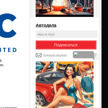
Автодела
Подписка письмом
й
а,
м заводом