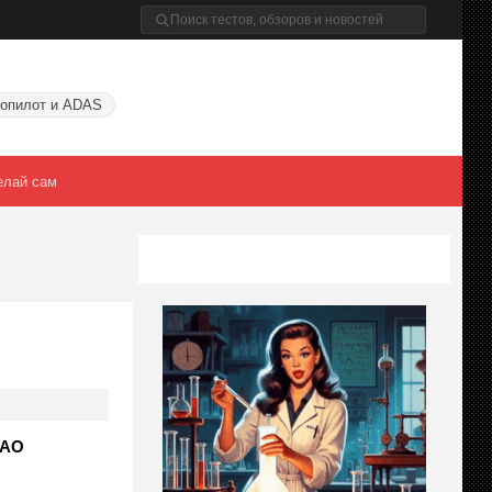
опилот и ADAS
елай сам
ОАО