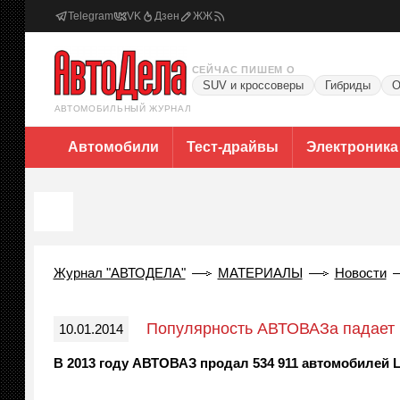
Telegram
VK
Дзен
ЖЖ
СЕЙЧАС ПИШЕМ О
SUV и кроссоверы
Гибриды
О
АВТОМОБИЛЬНЫЙ ЖУРНАЛ
Автомобили
Тест-драйвы
Электроника
Журнал "АВТОДЕЛА"
МАТЕРИАЛЫ
Новости
Популярность АВТОВАЗа падает
10.01.2014
В 2013 году АВТОВАЗ продал 534 911 автомобилей LA