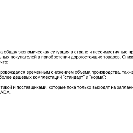
ла общая экономическая ситуация в стране и пессимистичные п
ьных покупателей в приобретении дорогостоящих товаров. Сни
что:
сопровождался временным снижением объема производства, такж
более дешевых комплектаций "стандарт" и "норма";
тикой и поставщиками, которые пока только выходят на заплан
LADA.