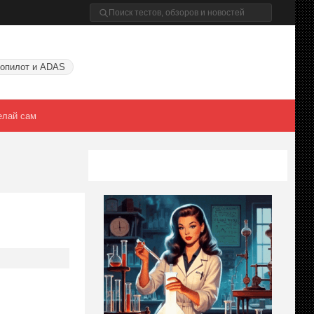
опилот и ADAS
елай сам