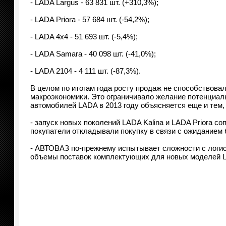
- LADA Largus - 63 831 шт. (+310,3%);
- LADA Priora - 57 684 шт. (-54,2%);
- LADA 4х4 - 51 693 шт. (-5,4%);
- LADA Samara - 40 098 шт. (-41,0%);
- LADA 2104 - 4 111 шт. (-87,3%).
В целом по итогам года росту продаж не способствова
макроэкономики. Это ограничивало желание потенциал
автомобилей LADA в 2013 году объясняется еще и тем, 
- запуск новых поколений LADA Kalina и LADA Priora 
покупатели откладывали покупку в связи с ожиданием 
- АВТОВАЗ по-прежнему испытывает сложности с логис
объемы поставок комплектующих для новых моделей 