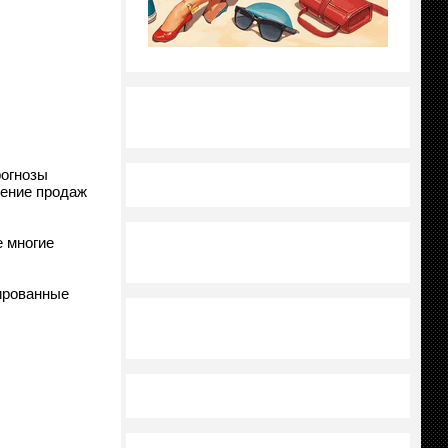
рогнозы
жение продаж
е многие
ированные