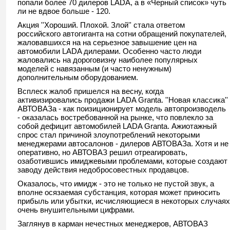
попали более 70 дилеров LADA, а в «Черный список» чуть
ли не вдвое больше - 120.
Акция ''Хороший. Плохой. Злой'' стала ответом
российского автогиганта на сотни обращений покупателей,
жаловавшихся на на серьезное завышение цен на
автомобили LADA дилерами. Особенно часто люди
жаловались на дороговизну наиболее популярных
моделей с навязанным (и часто ненужным)
дополнительным оборудованием.
Всплеск жалоб пришелся на весну, когда
активизировались продажи LADA Granta. ''Новая классика''
АВТОВАЗа - как поизиционирует модель автопроизводель
- оказалась востребованной на рынке, что повлекло за
собой дефицит автомобилей LADA Granta. Ажиотажный
спрос стал причиной злоупотреблений некоторыми
менеджерами автосалонов - дилеров АВТОВАЗа. Хотя и не
оперативно, но АВТОВАЗ решил отреагировать,
озаботившись имиджевыми проблемами, которые создают
заводу действия недобросовестных продавцов.
Оказалось, что имидж - это не только не пустой звук, а
вполне осязаемая субстанция, которая может приносить
прибыль или убытки, исчисляющиеся в некоторых случаях
очень внушительными цифрами.
Заглянув в карман нечестных менеджеров, АВТОВАЗ