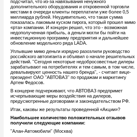
подсчитал, что из-за навязывания ненужного
дополнительного оборудования и откровенной торговли
местами в очереди клиенты переплатили уже более 0,5
миллиарда рублей. Неудивительно, что такая сумма
показалась лакомым куском пирога, который прошел мимо
«рта» компании. И концерн решил, что это - возможная
недополученная прибыль, а деньги могли бы пойти на
инвестиционную программу предприятия и дальнейшее
обновление модельного ряда LADA.
Уплывшие мимо деньги изрядно разозлили руководство
российского автогиганта и объявил о начале решительных
действий. ''Сегодня некоторые недобросовестные дилеры
зарабатывают на потребителях и тем самым, в том числе,
девальвируют ценность нашего бренда'', - считает вице-
президент ОАО ''АВТОВАЗ'' по продажам и маркетингу
Артем Федосов.
В концерне подчеркивают, что АВТОВАЗ предпримет
исчерпывающие меры воздействия на дилеров,
предусмотренные договорами и законодательством РФ.
Итак, каковы же результаты проведенной «Акции»?
Наибольшее количество положительных отзывов
получили следующие компании:
''Алан-Автомобили'' (Москва)