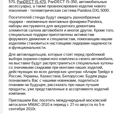
570,
PanDECT IS-470
, PanDECT IS-350, автомобильные
аксессуары), а также проанонсировано изделие нового
поколения - телеметрическая система Pandora DXL 5000.
Посетителей стенда будут ожидать разнообразные
подарки - неизменные монтажные фонарики Pandora,
наборы инструмента для аккуратного демонтажа
элементов салона автомобиля и многое другое. Кроме того,
специальные подарки приготовлены активистам
форумного движения и специалистам, помогающим нашим
изделиям становиться настоящими лидерами надежности
и функциональности.
Для автовладельцев, которые стоят перед проблемой
выбора охранно-сервисного комплекса своего автомобиля,
на выставке будут распространяться специальные купоны
со значимыми скидками при монтаже наших изделий,
действующих во всех дилерских центрах «Аларм Трейд» в
России, Украины, Казахстана, Белоруссии. Будем рады
познакомить Вас с нашими новинками, поделиться
планами на будущее, рассказать про наши лучшие
продукты, уже представленные в ассортименте изделий
компании.
Приглашаем Вас посетить международный московский
автосалон ММАС-2010 в период с 27-го августа по 5-е
сентября 2010г.