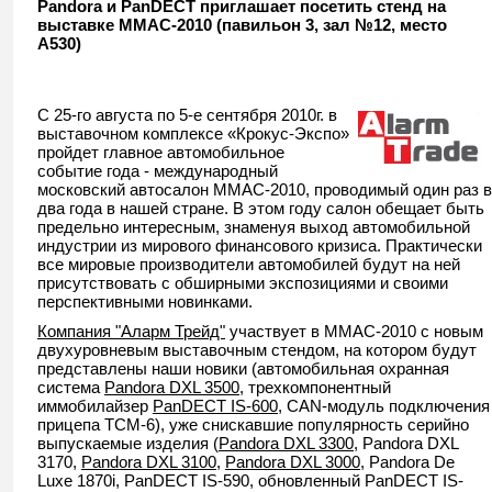
Pandora и PanDECT приглашает посетить стенд на
выставке ММАС-2010 (павильон 3, зал №12, место
А530)
С 25-го августа по 5-е сентября 2010г. в
выставочном комплексе «Крокус-Экспо»
пройдет главное автомобильное
событие года - международный
московский автосалон ММАС-2010, проводимый один раз в
два года в нашей стране. В этом году салон обещает быть
предельно интересным, знаменуя выход автомобильной
индустрии из мирового финансового кризиса. Практически
все мировые производители автомобилей будут на ней
присутствовать с обширными экспозициями и своими
перспективными новинками.
Компания "Аларм Трейд"
участвует в ММАС-2010 с новым
двухуровневым выставочным стендом, на котором будут
представлены наши новики (автомобильная охранная
система
Pandora DXL 3500
, трехкомпонентный
иммобилайзер
PanDECT IS-600
, CAN-модуль подключения
прицепа TCM-6), уже снискавшие популярность серийно
выпускаемые изделия (
Pandora DXL 3300
, Pandora DXL
3170,
Pandora DXL 3100
,
Pandora DXL 3000
, Pandora De
Luxe 1870i, PanDECT IS-590, обновленный PanDECT IS-