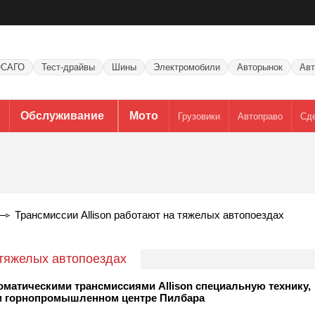
САГО
Тест-драйвы
Шины
Электромобили
Авторынок
Авт
Обслуживание
Мото
Грузовики
Автоправо
Сд
Трансмиссии Allison работают на тяжелых автопоездах
 тяжелых автопоездах
томатическими трансмиссиями Allison специальную технику,
ом горнопромышленном центре Пилбара