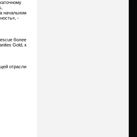
ткаточному
,
на начальном
ность», -
tescue более
ites Gold, к
ющей отрасли