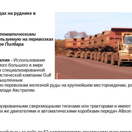
ах на руднике в
томатическими
льзуемую на перевозках
ре Пилбара
алия -
Использование
мого большого в мире
м специализированной
истической компании Gulf
омышленным
по перевозкам железной руды на крупнейшем месторождении, 
ападе Австралии.
руированными сверхмощными тягачами или тракторами и имеют
 же двигателями и автоматическими коробками передач Allison 
зной руды за рейс по 52-километровому откаточному пути межд