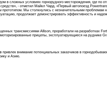
ом в сложных условиях горнорудного месторождения, где по о
средств», - отметил Майкл Чард. «Первый автопоезд Powertrans
м прототипом. Мы столкнулись с незначительными проблемам 
плуатацию, продолжает демонстрировать эффективность и надеж
енных трансмиссиями Allison, проработали на разработках For
е моторизированные прицепы, эксплуатирующиеся на руднике Gran
ов привлек внимание потенциальных заказчиков в горнодобыва
ику и Азию.