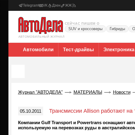
Telegram
VK
Дзен
ЖЖ
СЕЙЧАС ПИШЕМ О
SUV и кроссоверы
Гибриды
О
АВТОМОБИЛЬНЫЙ ЖУРНАЛ
Автомобили
Тест-драйвы
Электроника
Журнал "АВТОДЕЛА"
МАТЕРИАЛЫ
Новости
Трансмиссии Allison работают на
05.10.2011
Компании Gulf Transport и Powertrans оснащают ав
используемую на перевозках руды в австралийск