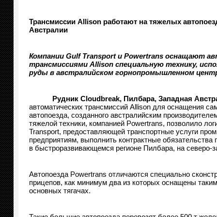
Трансмиссии
Allison
работают на тяжелых автопоезд
Австралии
Компании
Gulf
Transport
и
Powertrans
оснащают ав
трансмиссиями
Allison
специальную технику, испо
руды в австралийском горнопромышленном цент
Рудник
Cloudbreak
, Пилбара, Западная Австр
автоматических трансмиссий Allison для оснащения са
автопоезда, созданного австралийским производителе
тяжелой техники, компанией Powertrans, позволило лог
Transport, предоставляющей транспортные услуги пр
предприятиям, выполнить контрактные обязательства 
в быстроразвивающемся регионе Пилбара, на северо-з
Автопоезда Powertrans отличаются специально сконст
прицепов, как минимум два из которых оснащены такими
основных тягачах.
Такие большие автопоезда перевозят более 500 т желе