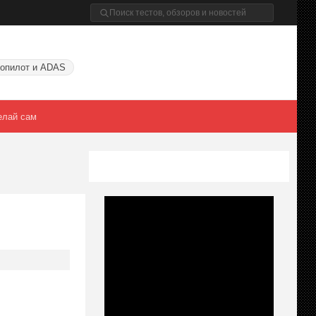
опилот и ADAS
елай сам