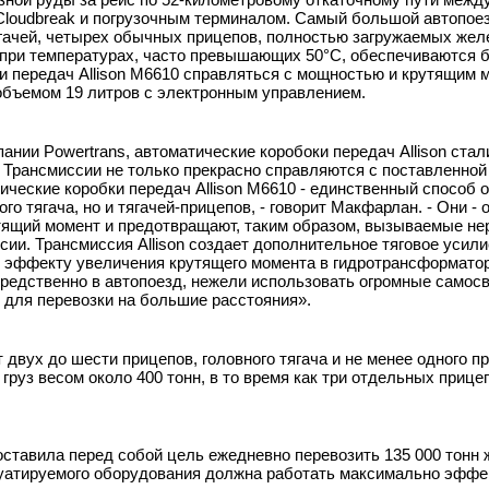
 Cloudbreak и погрузочным терминалом. Самый большой автопое
ягачей, четырех обычных прицепов, полностью загружаемых желе
е при температурах, часто превышающих 50°С, обеспечиваются 
и передач Allison M6610 справляться с мощностью и крутящим 
объемом 19 литров с электронным управлением.
ании Powertrans, автоматические коробоки передач Allison ста
Трансмиссии не только прекрасно справляются с поставленной 
ческие коробки передач Allison M6610 - единственный способ 
о тягача, но и тягачей-прицепов, - говорит Макфарлан. - Они - 
рутящий момент и предотвращают, таким образом, вызываемые н
сии. Трансмиссия Allison создает дополнительное тяговое усили
я эффекту увеличения крутящего момента в гидротрансформато
редственно в автопоезд, нежели использовать огромные самос
 для перевозки на большие расстояния».
двух до шести прицепов, головного тягача и не менее одного пр
руз весом около 400 тонн, в то время как три отдельных прице
поставила перед собой цель ежедневно перевозить 135 000 тонн
плуатируемого оборудования должна работать максимально эффе