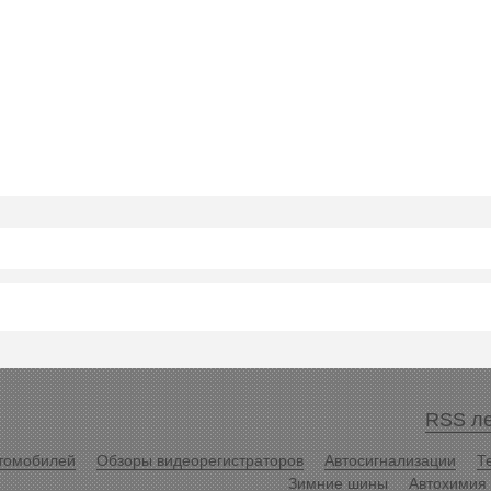
RSS ле
томобилей
Обзоры видеорегистраторов
Автосигнализации
Т
Зимние шины
Автохимия