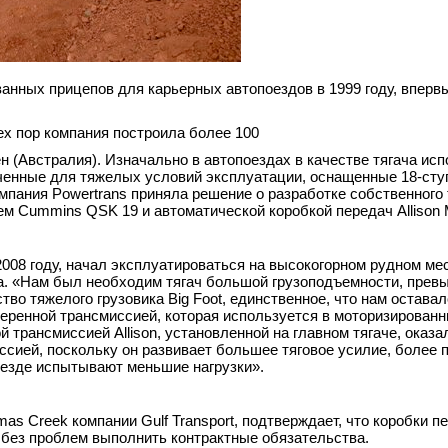
анных прицепов для карьерных автопоездов в 1999 году, вперв
х пор компания построила более 100
н (Австралия). Изначально в автопоездах в качестве тягача ис
аченные для тяжелых условий эксплуатации, оснащенные 18-сту
мпания Powertrans приняла решение о разработке собственного 
ем Cummins QSK 19 и автоматической коробкой передач Allison 
2008 году, начал эксплуатироваться на высокогорном рудном ме
ода. «Нам был необходим тягач большой грузоподъемности, пре
во тяжелого грузовика Big Foot, единственное, что нам оставал
веренной трансмиссией, которая используется в моторизированн
 трансмиссией Allison, установленной на главном тягаче, оказа
сией, поскольку он развивает большее тяговое усилие, более 
оезде испытывают меньшие нагрузки».
as Creek компании Gulf Transport, подтверждает, что коробки пе
 без проблем выполнить контрактные обязательства.