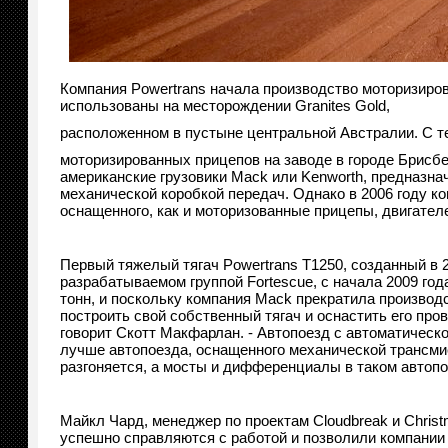
Компания Powertrans начала производство моторизиров
использованы на месторождении Granites Gold,
расположенном в пустыне центральной Австралии. С те
моторизированных прицепов на заводе в городе Брисбе
американские грузовики Mack или Kenworth, предназн
механической коробкой передач. Однако в 2006 году ко
оснащенного, как и моторизованные прицепы, двигател
Первый тяжелый тягач Powertrans T1250, созданный в 
разрабатываемом группой Fortescue, с начала 2009 г
тонн, и поскольку компания Mack прекратила производст
построить свой собственный тягач и оснастить его про
говорит Скотт Макфарлан. - Автопоезд с автоматической
лучше автопоезда, оснащенного механической трансмис
разгоняется, а мосты и дифференциалы в таком автоп
Майкл Чард, менеджер по проектам Cloudbreak и Christm
успешно справляются с работой и позволили компании