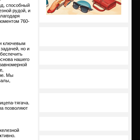
зд, способный
зной рудой, и
благодаря
моментом 760-
ли ключевым
задачей, но и
обеспечить
основа нашего
еравномерной
е,
ре. Мы
валы,
ицепа-тягача.
па позволяют
 железной
ктивно.