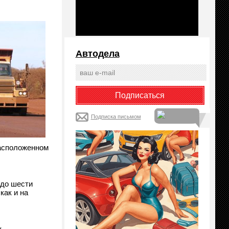
Автодела
Подписка письмом
расположенном
 до шести
как и на
у