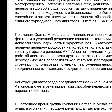
месторождением Fortescue Christmas Creek, рудником
перевозить до 750 т руды, состоит из двух прицепов-т
головного тягача. Надежность и безопасность в работ
способности автоматической шестиступенчатой коробк
сильного турбодизельного двигателя Cummins QSK19 
По словам Скотта Макфарлана, главного инженера комп
фактором в успешной реализации концепции компании. 
доказали свою надежность и эффективность. «Автомати
плавную передачу мощности на колеса не только главног
конструкторского решения. АКП Allison сглаживают к
работой двигателей поломки других агрегатов трансмис
необходимое для перевозки тяжелых грузов, благодар
стремимся использовать потенциал, заложенный непос
традиционные для железных рудников, но непригодные
Конструкция автопоезда предполагает наличие в нем от 
Автопоезд с четырьмя прицепами способен перевозить г
перевезти 250 тонн.
В настоящее время группа компаний Fortescue Metals 
руды, а это значит, что даже мельчайшая деталь экс