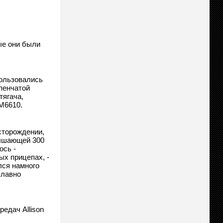
ые они были
пользовались
пенчатой
тягача,
M6610.
сторождении,
вышающей 300
ось -
ых прицепах, -
лся намного
плавно
редач Allison