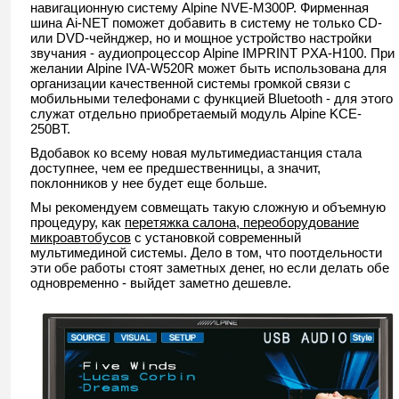
навигационную систему Alpine NVE-M300P. Фирменная
шина Ai-NET поможет добавить в систему не только CD-
или DVD-чейнджер, но и мощное устройство настройки
звучания - аудиопроцессор Alpine IMPRINT PXA-H100. При
желании Alpine IVA-W520R может быть использована для
организации качественной системы громкой связи с
мобильными телефонами с функцией Bluetooth - для этого
служат отдельно приобретаемый модуль Alpine KCE-
250BT.
Вдобавок ко всему новая мультимедиастанция стала
доступнее, чем ее предшественницы, а значит,
поклонников у нее будет еще больше.
Мы рекомендуем совмещать такую сложную и объемную
процедуру, как
перетяжка салона, переоборудование
микроавтобусов
с установкой современный
мультимединой системы. Дело в том, что поотдельности
эти обе работы стоят заметных денег, но если делать обе
одновременно - выйдет заметно дешевле.