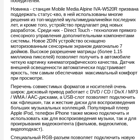
победителей.
Новинка - станция Mobile Media Alpine IVA-W520R призвана
поддержать статус-кво, в ней использованы многие
решения из топ-моделей мультимедиалинейки последних
лет, и кроме того, устройство предлагает ряд новых
разработок. Среди них - Direct Touch - технология прямого
сенсорного управления дополнительными компонентами
системы. Новое 2DIN устройство оснащено
моторизованным сенсорным экраном диагональю 7
дюймов. Высокое разрешение матрицы (более 1.15
миллиона пикселей) позволяет получить в автомобиле
четкую картинку кинематографического качества. Датчик
внешней освещенности автоматически подстраивает
яркость, тем самым обеспечивая максимальный комфорт
при просмотре.
Перечень совместимых форматов и носителей очень
широк: дисковый привод работает с DVD / CD / DivX / MP3
/ WMA / AAC-дисками, а USB-слот позволяет подключить
как «флешки», так и жесткие диски для воспроизведения
больших музыкальных коллекций. Популярный плеер
Apple iPod, телефон iPhone также можно подключить и
использовать как для воспроизведения музыки, так и для
проигрывания видеоконтента (фильмов, видеоклипов,
видеоподкаст).
Специальный RGB-разъем позволяет подключить новую